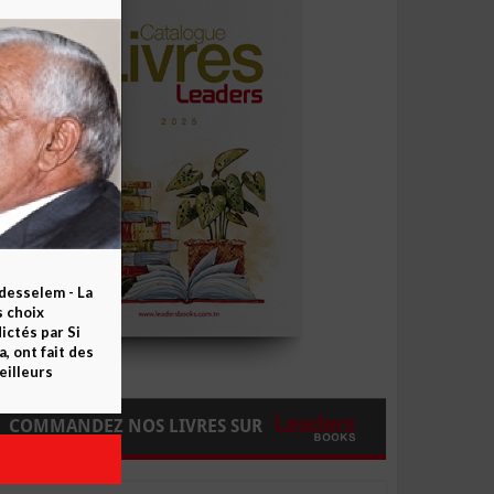
esselem - La
s choix
ctés par Si
 ont fait des
eilleurs
COMMANDEZ NOS LIVRES SUR