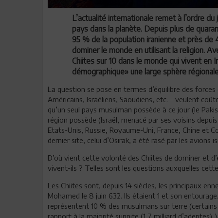
L’actualité internationale remet à l’ordre du
pays dans la planète. Depuis plus de quarant
95 % de la population iranienne et près de 
dominer le monde en utilisant la religion. Av
Chiites sur 10 dans le monde qui vivent en I
démographique» une large sphère régionale
La question se pose en termes d’équilibre des forces 
Américains, Israéliens, Saoudiens, etc. – veulent coû
qu’un seul pays musulman possède à ce jour (le Pakista
région possède (Israël, menacé par ses voisins depui
Etats-Unis, Russie, Royaume-Uni, France, Chine et Cor
dernier site, celui d’Osirak, a été rasé par les avions is
D’où vient cette volonté des Chiites de dominer et d
vivent-ils ? Telles sont les questions auxquelles cett
Les Chiites sont, depuis 14 siècles, les principaux en
Mohamed le 8 juin 632. Ils étaient 1 et son entourage.
représentent 10 % des musulmans sur terre (certains 
rapport à la majorité sunnite (1,7 milliard d’adeptes). V