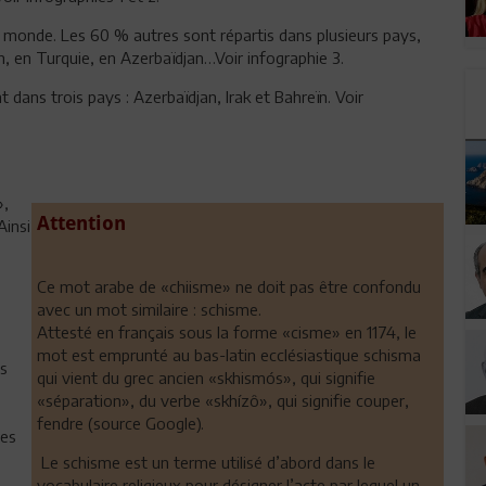
e monde. Les 60 % autres sont répartis dans plusieurs pays,
n, en Turquie, en Azerbaïdjan…Voir infographie 3.
 dans trois pays : Azerbaïdjan, Irak et Bahreïn. Voir
»,
Attention
Ainsi
Ce mot arabe de «chiisme» ne doit pas être confondu
avec un mot similaire : schisme.
Attesté en français sous la forme «cisme» en 1174, le
mot est emprunté au bas-latin ecclésiastique schisma
ns
qui vient du grec ancien «skhismós», qui signifie
«séparation», du verbe «skhízô», qui signifie couper,
fendre (source Google).
mes
Le schisme est un terme utilisé d’abord dans le
vocabulaire religieux pour désigner l’acte par lequel un