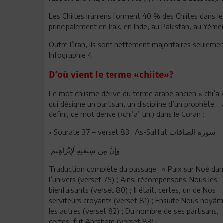
Les Chiites iraniens forment 40 % des Chiites dans l
principalement en Irak, en Inde, au Pakistan, au Yéme
Outre l’Iran, ils sont nettement majoritaires seulement
Infographie 4.
D’où vient le terme «chiite»?
Le mot chiisme dérive du terme arabe ancien « chi’a 
qui désigne un partisan, un discipline d’un prophète… 
défini, ce mot dérivé (‹chi’a’ tihi) dans le Coran :
• Sourate 37 – verset 83 : As-Saffat
سورة الصافات
وَإِنَّ مِن شِيعَتِهِ لَإِبْرَاهِيمَ
Traduction complète du passage : « Paix sur Noé da
l’univers (verset 79) ; Ainsi récompensons-Nous les
bienfaisants (verset 80) ; Il était, certes, un de Nos
serviteurs croyants (verset 81) ; Ensuite Nous noyâ
les autres (verset 82) ; Du nombre de ses partisans,
certes, fut Abraham (verset 83)…