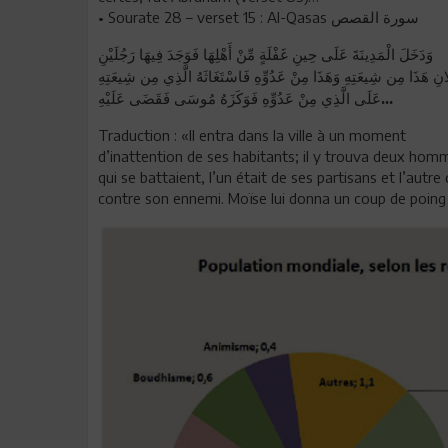
• Sourate 28 – verset 15 : Al-Qasas
سورة القصص
وَدَخَلَ الْمَدِينَةَ عَلَى حِينِ غَفْلَةٍ مِّنْ أَهْلِهَا فَوَجَدَ فِيهَا رَجُلَيْنِ
ِلَانِ هَذَا مِن شِيعَتِهِ وَهَذَا مِنْ عَدُوِّهِ فَاسْتَغَاثَهُ الَّذِي مِن شِيعَتِهِ
عَلَى الَّذِي مِنْ عَدُوِّهِ فَوَكَزَهُ مُوسَى فَقَضَى عَلَيْهِ...
Traduction : «Il entra dans la ville à un moment
d’inattention de ses habitants; il y trouva deux hom
qui se battaient, l’un était de ses partisans et l’aut
contre son ennemi. Moïse lui donna un coup de poing q