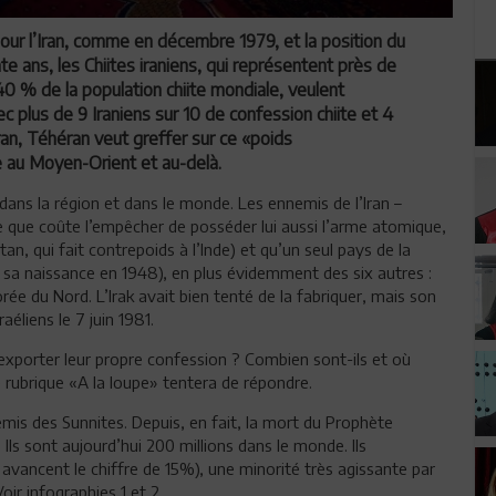
 jour l’Iran, comme en décembre 1979, et la position du
e ans, les Chiites iraniens, qui représentent près de
40 % de la population chiite mondiale, veulent
ec plus de 9 Iraniens sur 10 de confession chiite et 4
ran, Téhéran veut greffer sur ce «poids
 au Moyen-Orient et au-delà.
dans la région et dans le monde. Les ennemis de l’Iran –
te que coûte l’empêcher de posséder lui aussi l’arme atomique,
n, qui fait contrepoids à l’Inde) et qu’un seul pays de la
s sa naissance en 1948), en plus évidemment des six autres :
ée du Nord. L’Irak avait bien tenté de la fabriquer, mais son
raéliens le 7 juin 1981.
’exporter leur propre confession ? Combien sont-ils et où
e rubrique «A la loupe» tentera de répondre.
nemis des Sunnites. Depuis, en fait, la mort du Prophète
 Ils sont aujourd’hui 200 millions dans le monde. Ils
avancent le chiffre de 15%), une minorité très agissante par
oir infographies 1 et 2.