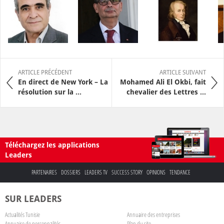
ARTICLE PRÉCÉDENT
ARTICLE SUIVANT
En direct de New York – La
Mohamed Ali El Okbi, fait
résolution sur la ...
chevalier des Lettres ...
Téléchargez les applications
Leaders
PARTENAIRES
DOSSIERS
LEADERS TV
SUCCESS STORY
OPINIONS
TENDANCE
SUR LEADERS
Actualités Tunisie
Annuaire des entreprises
Annuaire de personnalités
Plan du site