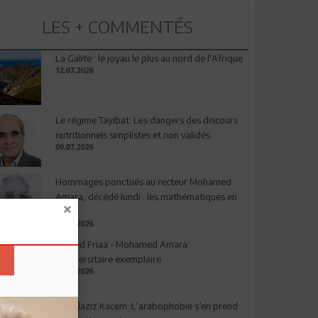
LES + COMMENTÉS
La Galite : le joyau le plus au nord de l'Afrique
12.07.2026
Le régime Tayibat: Les dangers des discours
nutritionnels simplistes et non validés
09.07.2026
Hommages ponctués au recteur Mohamed
Amara, décédé lundi : les mathématiques en
deuil
03.08.2026
Ahmed Friaa - Mohamed Amara:
l’Universitaire exemplaire
04.08.2026
Abdelaziz Kacem: L’arabophobie s’en prend