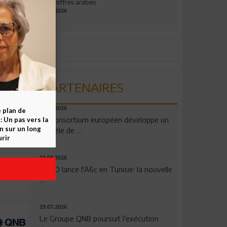
aux chiffres arabes
09.07.2026
PARTENAIRES
06.08.2026
e plan de
Un consortium européen développe un
 Un pas vers la
n sur un long
modèle de ...
rir
04.08.2026
OPPO lance l'A6c en Tunisie: la nouvelle
...
29.07.2026
Le Groupe QNB poursuit l’exécution