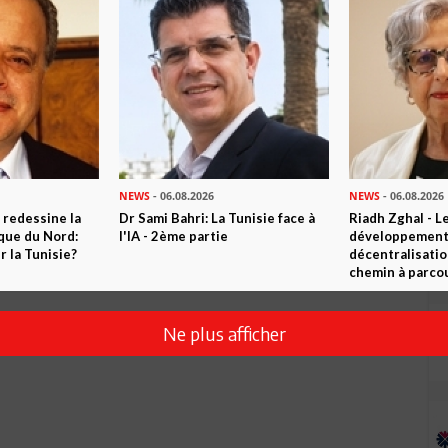
NEWS
- 06.08.2026
NEWS
- 06.08.2026
 redessine la
Dr Sami Bahri: La Tunisie face à
Riadh Zghal - L
ique du Nord:
l'IA - 2ème partie
développement:
 la Tunisie?
décentralisatio
chemin à parcou
Ne plus afficher