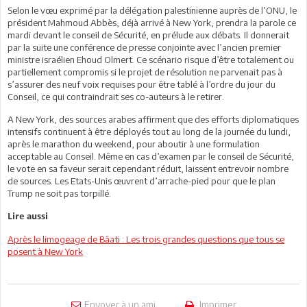
Selon le vœu exprimé par la délégation palestinienne auprès de l’ONU, le
président Mahmoud Abbès, déjà arrivé à New York, prendra la parole ce
mardi devant le conseil de Sécurité, en prélude aux débats. Il donnerait
par la suite une conférence de presse conjointe avec l’ancien premier
ministre israélien Ehoud Olmert. Ce scénario risque d’être totalement ou
partiellement compromis si le projet de résolution ne parvenait pas à
s’assurer des neuf voix requises pour être tablé à l’ordre du jour du
Conseil, ce qui contraindrait ses co-auteurs à le retirer.
A New York, des sources arabes affirment que des efforts diplomatiques
intensifs continuent à être déployés tout au long de la journée du lundi,
après le marathon du weekend, pour aboutir à une formulation
acceptable au Conseil. Même en cas d’examen par le conseil de Sécurité,
le vote en sa faveur serait cependant réduit, laissent entrevoir nombre
de sources. Les Etats-Unis œuvrent d’arrache-pied pour que le plan
Trump ne soit pas torpillé.
Lire aussi
Après le limogeage de Bâati : Les trois grandes questions que tous se
posent à New York
Envoyer à un ami
Imprimer