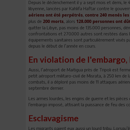
Depuis le déclenchement il y a sept mois et demi, le 4
libyenne, lancées par Kahlifa Haftar contre le gouver
,
aériens ont été perpétrés
contre 240 menés les
plus de
, alors
200 morts
128.000 personnes ont dû
quitter la Libye, pas moins de 135.000 personnes, dé
confrontations et 270.000 autres sont restées dans 
équipements sanitaires sont particulièrement visés pa
depuis le début de l’année en cours.
En violation de l'embargo, 
Aussi, l’aéroport de Maitigua près de Tripoli est fermé
petit aéroport militaro-civil de Misrata, à 250 km de l
combats, il a déploré pas moins de 11 attaques aérien
septembre dernier.
Les armes lourdes, les engins de guerre et les pièces 
l’embargo imposé, attisant la puissance de feu des c
Esclavagisme
Les migrants paient eux aussi un lourd tribu. Lorsqu’i