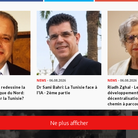
es étrangères
NEWS
- 06.08.2026
NEWS
- 06.08.2026
 redessine la
Dr Sami Bahri: La Tunisie face à
Riadh Zghal - L
ique du Nord:
l'IA - 2ème partie
développement:
 la Tunisie?
décentralisatio
chemin à parcou
Ne plus afficher