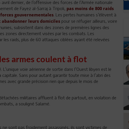
 avril dernier, de l’offensive des forces de l’Armée nationale
nement de Fayez al-Sarraj à Tripoli,
pas moins de 800 raids
. Les pertes humaines s’élèvent à
 forces gouvernementales
pour se réfugier ailleurs, voire
t abandonner leurs domiciles
munies, subsistent dans des zones de premières lignes des
les zones directement visées par les combats. Les
r les raids, plus de 60 attaques ciblées ayant été relevées
les armes coulent à flot
. L’unique voie aérienne de sortie dans l’Ouest libyen est le
a capitale. Sans pour autant garantir toute mise à l’abri des
nes avec grande précision rien que depuis le mois de
détachées militaires affluent à flot de partout, en violation de
ombats, a souligné Salamé.
ls ne sont pas froidement assassinés, ils sont victimes de