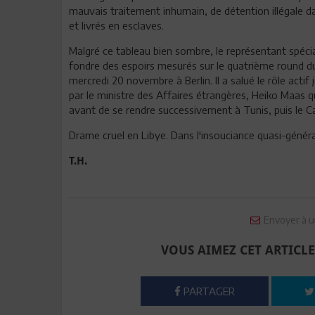
mauvais traitement inhumain, de détention illégale da
et livrés en esclaves.
Malgré ce tableau bien sombre, le représentant spécia
fondre des espoirs mesurés sur le quatrième round du
mercredi 20 novembre à Berlin. Il a salué le rôle acti
par le ministre des Affaires étrangères, Heiko Maas qu
avant de se rendre successivement à Tunis, puis le Ca
Drame cruel en Libye. Dans l'insouciance quasi-généra
T.H.
Envoyer à u
VOUS AIMEZ CET ARTICLE
PARTAGER