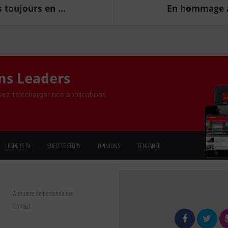
toujours en ...
En hommage à
ons Leaders
ez télécharger nos applications
LEADERS TV
SUCCESS STORY
OPINIONS
TENDANCE
Annuaire de personnalités
Contact