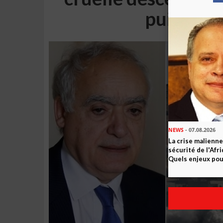
puissanc
NEWS
- 07.08.2026
La crise malienne
sécurité de l'Afr
Quels enjeux pour