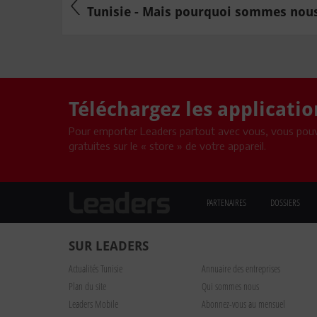
Tunisie - Mais pourquoi sommes nous 
Téléchargez les applicati
Pour emporter Leaders partout avec vous, vous pouv
gratuites sur le « store » de votre appareil.
PARTENAIRES
DOSSIERS
SUR LEADERS
Actualités Tunisie
Annuaire des entreprises
Plan du site
Qui sommes nous
Leaders Mobile
Abonnez-vous au mensuel