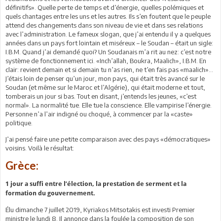
définitifs». Quelle perte de temps et d’énergie, quelles polémiques et
quels chantages entre les uns et les autres. Ils s’en foutent que le peuple
attend des changements dans son niveau de vie et dans ses relations
avec l’administration. Le fameux slogan, que j’ai entendu il y a quelques
années dans un pays fort lointain et miséreux – le Soudan – était un sigle:
I.B.M. Quand j’ai demandé quoi? Un Soudanais m’a rit au nez: c’est notre
système de fonctionnement ici. «Inch’allah, Boukra, Maalich», I.B.M. En
clair: revient demain et si demain tu n’as rien, ne t’en fais pas «maalich»…
J’étais loin de penser qu’un jour, mon pays, qui était très avancé sur le
Soudan (et même sur le Maroc et l’Algérie), qui était moderne et tout,
tomberais un jour si bas. Tout en disant, j’entends les jeunes, «c’est
normal». La normalité tue. Elle tue la conscience. Elle vampirise l’énergie.
Personne n’a l’air indigné ou choqué, à commencer par la «caste»
politique.
J’ai pensé faire une petite comparaison avec des pays «démocratiques»
voisins. Voilà le résultat:
Grèce:
1 jour a suffi entre l’élection, la prestation de serment et la
formation du gouvernement.
Élu dimanche 7 juillet 2019, Kyriakos Mitsotakis est investi Premier
ministre le lundi 8. Il annonce dans la foulée la composition de son