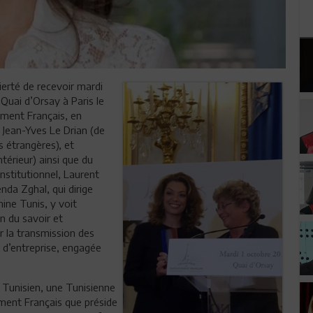
fierté de recevoir mardi
 Quai d’Orsay à Paris le
ment Français, en
 Jean-Yves Le Drian (de
s étrangères), et
térieur) ainsi que du
nstitutionnel, Laurent
da Zghal, qui dirige
hine Tunis, y voit
n du savoir et
ur la transmission des
n d’entreprise, engagée
n Tunisien, une Tunisienne
ement Français que préside