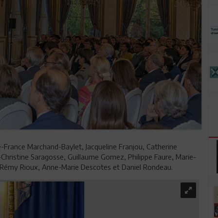
rie-France Marchand-Baylet, Jacqueline Franjou, Catherine
hristine Saragosse, Guillaume Gomez, Philippe Faure, Marie-
, Rémy Rioux, Anne-Marie Descotes et Daniel Rondeau.