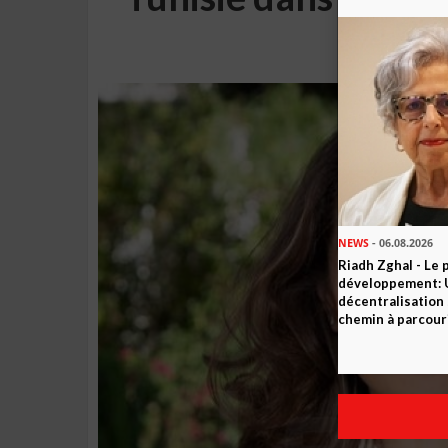
(Albu
NEWS
- 06.08.2026
Riadh Zghal - Le 
développement: U
décentralisation 
chemin à parcour