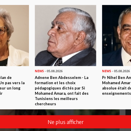
m Photos)
NEWS
- 05.08.2026
NEWS
- 05.08.2026
plan de
Adnene Ben Abdesselem - La
Pr Nihel Ben Am
n pas vers la
formation et les choix
Mohamed Amara:
sur un long
pédagogiques dictés par Si
absolue était d
ir
Mohamed Amara, ont fait des
enseignements 
Tunisiens les meilleurs
chercheurs
Ne plus afficher