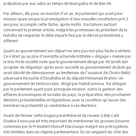
préjudices par eux subis au temps de Bourguiba et de Ben Ali.
Par ailleurs, élu pour un mandat d’un an, le parlement qui avait pour
mission quasi unique la promulgation d’une nouvelle constitution prit 3
ans pour accomplir cette tâche, après molto tractations surtout
concernant le premier article, malgré les promesses du président de la
Nahdha de respecter le délai imparti fixé par le décret présidentiel y
afférent.
Quant au gouvernement son départ ne sera pas non plus facile à obtenir.
Ce n’était qu au prix d’une lutte acharnée intitulée « dégage » menée par
la très forte société civile que le gouvernement dirigé par Ali làridh dut
accepter de déguerpir après avoir succédé au gouvernement de Jbali qui
avait décidé de démissionner au lendemain de l’assainat de Chokri Belîd,
adversaire farouche d’Ennahdha et du député Mohamed Brahmi. Un
gouvernement de technocrates dirigé par Mahdi Jomoua fut désigné
par le parlement ayant pour principale mission, outre la gestion des
affaires économiques et sociales du pays, la préparation des prochaines
élections présidentielles et législatives avec la condition qu’aucun des
ministres ne présentât sa candidature à ces élections.
Avant de fermer cette longue parenthèse et de revenir à Béji Caîd
Essebsi il nous parait très important de mentionner les grosses bavures
commises par le Président Moncef Marzouqui malgré ses prérogatives
très limitées dans un régime parlementaire. En se rangeant du côté des