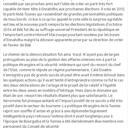
conseillé par ses proches amis eut l’idée de créer un parti très fort
capable de tenir tête à Ennahdha aux prochaines élections. Il créa en 2012
le parti Nidà Tounes qui rassemblait de grandes personnalités politiques
de tous bords. Grâce à ce qu’on appelé le vote utile la surprise agréable
eut lieu et le nouveau parti remporta les élections législatives d’octobre
2014 et Béii fut élu au suffrage universel Président de la république en
l’emportant contre Moncef Marzouqui pourtant soutenu par les bases
d’Ennahdha malgré la décision apparente prise par sa direction de voter
en faveur de Béji.
Le chemin de la démocratisation fut ainsi tracé. N’ayant pas de larges
prérogatives au plan de la gestion des affaires internes mis à part la
politique étrangère et la sécurité intérieure qui sont du ressort du chef
de l’Etat, comme le stipule un régime parlementaire, Caîd Essebsi
n’enregistra pas de grands succès et peut être avait il même échoué dans
les quelques actions qu’il avait tenté d’entreprendre comme ce fut le cas
des deux déclarations de Cartage et le projet de loi relatif à l’égalité
entre les deux sexes en matière d’héritage. Mais dans le domaine qui
était de son ressort les résultats étaient plus que satisfaisants. Le
terrorisme fut presque anéanti et l’impact positif de ce succès a été très
positif dans le secteur du tourisme. La politique étrangère de la Tunisie
reprit son souffle d’antan et grâce à une diplomatie bigrement
intelligente le pays retrouva l’estime dont il avait longtemps joui à
l’époque de Bourguiba et la Tunisie a été dernièrement élue membre non
permanent du Conseil de sécurité.