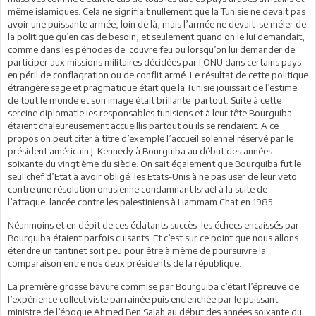
même islamiques. Cela ne signifiait nullement que la Tunisie ne devait pas
avoir une puissante armée; loin de là, mais l’armée ne devait se méler de
la politique qu’en cas de besoin, et seulement quand on le lui demandait,
comme dans les périodes de couvre feu ou lorsqu’on lui demander de
participer aux missions militaires décidées par l ONU dans certains pays
en péril de conflagration ou de conflit armé. Le résultat de cette politique
étrangère sage et pragmatique était que la Tunisie jouissait de l’estime
de tout le monde et son image était brillante partout. Suite à cette
sereine diplomatie les responsables tunisiens et à leur tête Bourguiba
étaient chaleureusement accueillis partout où ils se rendaient. A ce
propos on peut citer à titre d’exemple l’accueil solennel réservé par le
président américain J. Kennedy à Bourguiba au début des années
soixante du vingtième du siècle. On sait également que Bourguiba fut le
seul chef d’Etat à avoir obligé les Etats-Unis à ne pas user de leur veto
contre une résolution onusienne condamnant Israèl à la suite de
l’attaque lancée contre les palestiniens à Hammam Chat en 1985.
Néanmoins et en dépit de ces éclatants succès les échecs encaissés par
Bourguiba étaient parfois cuisants. Et c’est sur ce point que nous allons
étendre un tantinet soit peu pour être à même de poursuivre la
comparaison entre nos deux présidents de la république.
La première grosse bavure commise par Bourguiba c’était l’épreuve de
l’expérience collectiviste parrainée puis enclenchée par le puissant
ministre de l’époque Ahmed Ben Salah au début des années soixante du