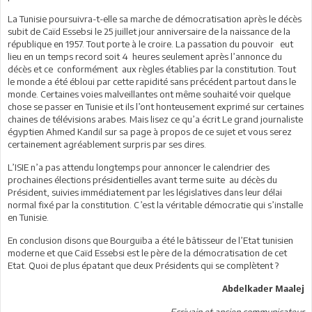
La Tunisie poursuivra-t-elle sa marche de démocratisation après le décès
subit de Caïd Essebsi le 25 juillet jour anniversaire de la naissance de la
république en 1957. Tout porte à le croire. La passation du pouvoir eut
lieu en un temps record soit 4 heures seulement après l’annonce du
décès et ce conformément aux règles établies par la constitution. Tout
le monde a été ébloui par cette rapidité sans précédent partout dans le
monde. Certaines voies malveillantes ont même souhaité voir quelque
chose se passer en Tunisie et ils l’ont honteusement exprimé sur certaines
chaines de télévisions arabes. Mais lisez ce qu’a écrit Le grand journaliste
égyptien Ahmed Kandil sur sa page à propos de ce sujet et vous serez
certainement agréablement surpris par ses dires.
L’ISIE n’a pas attendu longtemps pour annoncer le calendrier des
prochaines élections présidentielles avant terme suite au décès du
Président, suivies immédiatement par les législatives dans leur délai
normal fixé par la constitution. C’est la véritable démocratie qui s’installe
en Tunisie.
En conclusion disons que Bourguiba a été le bâtisseur de l’Etat tunisien
moderne et que Caïd Essebsi est le père de la démocratisation de cet
Etat. Quoi de plus épatant que deux Présidents qui se complètent ?
Abdelkader Maalej
Ecrivain et ancien communicateur