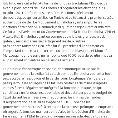
ISIE fut crée à cet effet. Au terme de longues tractations l’ISIE décida
avec le plein accord de Caîd Essebsis d’organiser les élections le 23
octobre 2011. Ce furent les premières élections réellement
démocratiques qui eurent lieu en Tunisie et ce fut aussi le premier succès
authentique de Béji Le Mouvement Ennahdha ayant remporté les
élections c’était son SG Hammadi Jbali qui fut désigné Premier ministre.
Ce fut alors l’avènement du Gouvernement de la Troïka Ennahdha, CPR et
Attakottol. Ennahdha ayant eu comme voulu la plus grande part du
gâteau, ses deux alliés se partagèrent les deux autres
présidences.Mustapha Ben Jàfar fut élu président du parlement en
l’emportant contre sa concurrente du Jomhouri Maya Jribi et Moncef
Marzouqui, dont le parti ne remporta que 700O voix du scrutin imposa
au parlement son entrée au palais de Carthage.
La politique économique et sociale et économique suivie par le
gouvernement de la troika fut catastrophique.Ennahdha voulant à tout
prix accaparer le pouvoir et le garder pour longtemps s’empara de
presque tous les rouages de l’Etat. Des centaines de milles d’agents
inutiles furent illégalement intégrés à la fonction publique, ce qui
constituera un fardeau insupportable et dévastateur pour le budget de
l’Etat durant les années à venir et qui avec les infinies demandes
d’augmentation de salaires exigée par l’UGTT obligea les
gouvernements successifs à recourir à la ruineuse politique d’emprunts
étrangers. A tous ces malheurs vint s’ajouter la décision d’Ennahda de
faire assumer à l’Etat le devoir d’indemniser ses adeptes de tous les