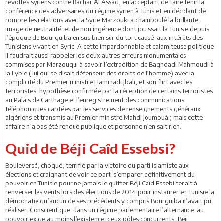
révoltés syriens contre Bachar Al Assad, en acceptant de faire tenir la
conférence des adversaires du régime syrien à Tunis et en décidant de
rompre les relations avec la Syrie Marzouki a chamboulé la brillante
image de neutralité et de non ingérence dont jouissait la Tunisie depuis
l’époque de Bourguiba en sus bien sûr du tort causé aux intérêts des
Tunisiens vivant en Syrie. A cette impardonnable et calamiteuse politique
il faudrait aussi rappeler les deux autres erreurs monumentales
commises par Marzouqui à savoir l’extradition de Baghdadi Mahmoudi à
la Lybie ( lui qui se disait défenseur des droits de l’homme) avec la
complicité du Premier ministre Hammadi Jbali, et son flirt avec les
terroristes, hypothèse confirmée par la réception de certains terroristes
au Palais de Carthage et l’enregistrement des communications
téléphoniques captées par les services de renseignements généraux
algériens et transmis au Premier ministre Mahdi Joumouà ; mais cette
affaire n’a pas été rendue publique et personne n’en sait rien.
Quid de Béji Caîd Essebsi?
Bouleversé, choqué, terrifié par la victoire du parti islamiste aux
élections et craignant de voir ce parti s’emparer définitivement du
pouvoir en Tunisie pour ne jamais le quitter Béji Caîd Essebi tenait à
renverser les vents lors des élections de 2014 pour instaurer en Tunisie la
démocratie qu’aucun de ses précédents y compris Bourguiba n’avait pu
réaliser. Conscient que dans un régime parlementaire l’alternance au
pouvoir exige au moins l’existence deux pôles concurrents, Béji,