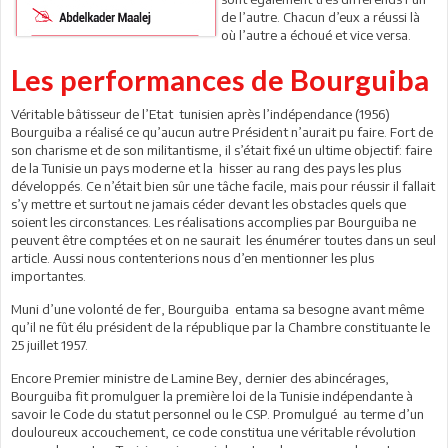
de l’autre. Chacun d’eux a réussi là
où l’autre a échoué et vice versa.
Les performances de Bourguiba
Véritable bâtisseur de l’Etat tunisien après l’indépendance (1956)
Bourguiba a réalisé ce qu’aucun autre Président n’aurait pu faire. Fort de
son charisme et de son militantisme, il s’était fixé un ultime objectif: faire
de la Tunisie un pays moderne et la hisser au rang des pays les plus
développés. Ce n’était bien sûr une tâche facile, mais pour réussir il fallait
s’y mettre et surtout ne jamais céder devant les obstacles quels que
soient les circonstances. Les réalisations accomplies par Bourguiba ne
peuvent être comptées et on ne saurait les énumérer toutes dans un seul
article. Aussi nous contenterions nous d’en mentionner les plus
importantes.
Muni d’une volonté de fer, Bourguiba entama sa besogne avant même
qu’il ne fût élu président de la république par la Chambre constituante le
25 juillet 1957.
Encore Premier ministre de Lamine Bey, dernier des abincérages,
Bourguiba fit promulguer la première loi de la Tunisie indépendante à
savoir le Code du statut personnel ou le CSP. Promulgué au terme d’un
douloureux accouchement, ce code constitua une véritable révolution