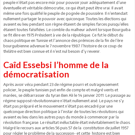
peuple n’était pas encore mûr pour pouvoir jouir adéquatement d’une
éventuelle et véritable démocratie, ce qui était peut être vrai. Il avait
même une fois qualifié le peuple de pognée de poussière. Il n’entendait
nullement partager le pouvoir avec quiconque. Toutes les élections qui
avaient eu lieu pendant son règne étaient de simples farces puisqu’elles
étaient toutes falsifiées. Le comble du malheur advint lorsque Bourguiba
se fit élire en 1975 Président à vie de la république. Ce fut le début du
chaos politique en Tunisie et l’annonce des prémices de la fin de l’ère
bourguibienne advenue le 7 novembre 1987. l’histoire de ce coup de
théâtre est bien connue et il n’est nul besoin d’y revenir.
Caîd Essebsi l’homme de la
démocratisation
Après avoir vécu pendant 23 de régime pourri et outrageusement
policier, le peuple tunisien put enfin de compte et malgré vents et
marées, se débarrasser du tyran Ben Ali le 14 janvier 2011. Le passage au
régime supposé révolutionnaire n’était nullement aisé. Le pays ne s’y
était pas préparé et le mouvement n’était pas encadré par une
quelconque direction politique à l’instar de toutes les révolutions qui
avaient eu lieu dans les autres pays du monde à commencer par la
révolution française. Le résultat inéluctable était inévitablement le chaos.
Malgré le recours aux articles 56 puis 57 de la constitution de juillet 1957
pour régler le problème de la succession- et cette histoire est bien