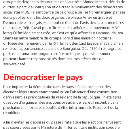
groupe de dirigeants destouriens et à leur tête Ahmed Mestiri décida de
quitter le parti de Bourguiba et de créer le Mouvement des démocrates
socialistes MDS. Faisant partie de ce groupe Béji se fit remarquer par ses
écrits publiés dans les deux organes de presse Array en arabe et
Démocratie en français. Mais tout en étant de l’avis des autres membres
du groupe, Béji n’avait pas officiellement adhéré au mouvement MDS
lorsqu’il fut légalement crée, et c’est ce qu’a affirmé Dr Hammouda Ben
Slama un autre membre du groupe, lors d’une émission nocturne
diffusée dernièrement par la RTT. En fait Béji Caïd Essebsi n’avait jamais
renié son appartenance au parti de Bourguiba. Dès 1974 il réintégra ce
parti et entama une longue carrière politique qui le vit assumer
plusieurs hautes responsabilités dont les ministères dits de
souveraineté.
Démocratiser le pays
Pour implanter la démocratie dans le pays il fallait organiser des
élections législatives étant donné qu’en l’absence d’une constitution
définissant les prérogatives du Président de la république il n’était pas
question d’organiser des élections présidentielles, et il incombait à la
prochaine chambre des députés d’élire intra muros le Président de la
république.
Afin d’éviter les déboires du passé il fallait que les élections ne fussent
pas supervisées par le Ministère de l’Intérieur. Une institution spéciale