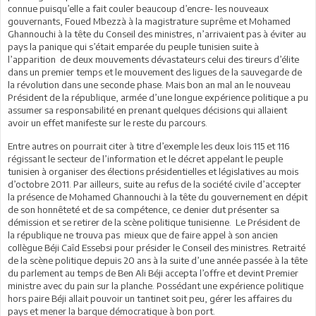
connue puisqu’elle a fait couler beaucoup d’encre- les nouveaux
gouvernants, Foued Mbezzà à la magistrature suprême et Mohamed
Ghannouchi à la tête du Conseil des ministres, n’arrivaient pas à éviter au
pays la panique qui s’était emparée du peuple tunisien suite à
l’apparition de deux mouvements dévastateurs celui des tireurs d’élite
dans un premier temps et le mouvement des ligues de la sauvegarde de
la révolution dans une seconde phase. Mais bon an mal an le nouveau
Président de la république, armée d’une longue expérience politique a pu
assumer sa responsabilité en prenant quelques décisions qui allaient
avoir un effet manifeste sur le reste du parcours.
Entre autres on pourrait citer à titre d’exemple les deux lois 115 et 116
régissant le secteur de l’information et le décret appelant le peuple
tunisien à organiser des élections présidentielles et législatives au mois
d’octobre 2011. Par ailleurs, suite au refus de la société civile d’accepter
la présence de Mohamed Ghannouchi à la tête du gouvernement en dépit
de son honnêteté et de sa compétence, ce denier dut présenter sa
démission et se retirer de la scène politique tunisienne. Le Président de
la république ne trouva pas mieux que de faire appel à son ancien
collègue Béji Caîd Essebsi pour présider le Conseil des ministres. Retraité
de la scène politique depuis 20 ans à la suite d’une année passée à la tête
du parlement au temps de Ben Ali Béji accepta l’offre et devint Premier
ministre avec du pain sur la planche. Possédant une expérience politique
hors paire Béji allait pouvoir un tantinet soit peu, gérer les affaires du
pays et mener la barque démocratique à bon port.