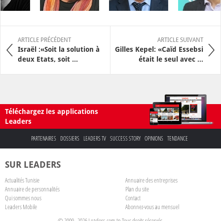
ARTICLE PRÉCÉDENT
ARTICLE SUIVANT
Israël :«Soit la solution à
Gilles Kepel: «Caïd Essebsi
deux Etats, soit ...
était le seul avec ...
Téléchargez les applications
Leaders
PARTENAIRES
DOSSIERS
LEADERS TV
SUCCESS STORY
OPINIONS
TENDANCE
SUR LEADERS
Actualités Tunisie
Annuaire des entreprises
Annuaire de personnalités
Plan du site
Qui sommes nous
Contact
Leaders Mobile
Abonnez-vous au mensuel
© 2009 - 2026 Leaders.com.tn Tous droits réservés.