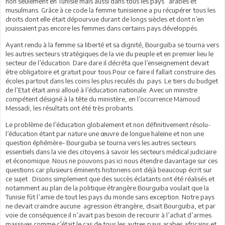
non seulement en Tunisie mais aussi dans tous les pays arabes et
musulmans. Grâce à ce code la femme tunisienne a pu récupérer tous les
droits dont elle était dépourvue durant de longs siècles et dont n’en
jouissaient pas encore les femmes dans certains pays développés.
Ayant rendu à la femme sa liberté et sa dignité, Bourguiba se tourna vers
les autres secteurs stratégiques de la vie du peuple et en premier lieu le
secteur de l’éducation. Dare dare il décréta que l’enseignement devait
être obligatoire et gratuit pour tous.Pour ce faire il fallait construire des
écoles partout dans les coins les plus reculés du pays. Le tiers du budget
de l’Etat était ainsi alloué à l’éducation nationale. Avec un ministre
compétent désigné à la tête du ministère, en l’occurrence Mamoud
Messadi, les résultats ont été très probants.
Le problème de l’éducation globalement et non définitivement résolu-
l’éducation étant par nature une œuvre de longue haleine et non une
question éphémère- Bourguiba se tourna vers les autres secteurs
essentiels dans la vie des citoyens à savoir les secteurs médical judiciaire
et économique. Nous ne pouvons pas ici nous étendre davantage sur ces
questions car plusieurs éminents historiens ont déjà beaucoup écrit sur
ce sujet . Disons simplement que des succès éclatants ont été réalisés et
notamment au plan de la politique étrangère.Bourguiba voulait que la
Tunisie fût l’amie de tout les pays du monde sans exception. Notre pays
ne devait craindre aucune agression étrangère, disait Bourguiba, et par
voie de conséquence il n’avait pas besoin de recourir à l’achat d’armes
massives comme c’était le cas de tous les autres pays arabes africains et