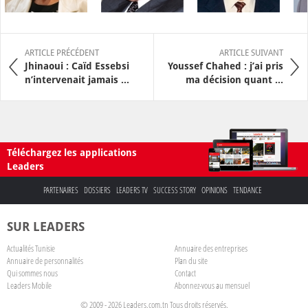
ARTICLE PRÉCÉDENT
ARTICLE SUIVANT
Jhinaoui : Caïd Essebsi
Youssef Chahed : j’ai pris
n’intervenait jamais ...
ma décision quant ...
Téléchargez les applications
Leaders
PARTENAIRES
DOSSIERS
LEADERS TV
SUCCESS STORY
OPINIONS
TENDANCE
SUR LEADERS
Actualités Tunisie
Annuaire des entreprises
Annuaire de personnalités
Plan du site
Qui sommes nous
Contact
Leaders Mobile
Abonnez-vous au mensuel
© 2009 - 2026 Leaders.com.tn Tous droits réservés.