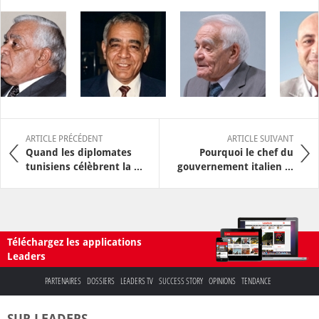
ARTICLE PRÉCÉDENT
ARTICLE SUIVANT
Quand les diplomates
Pourquoi le chef du
tunisiens célèbrent la ...
gouvernement italien ...
Téléchargez les applications
Leaders
PARTENAIRES
DOSSIERS
LEADERS TV
SUCCESS STORY
OPINIONS
TENDANCE
SUR LEADERS