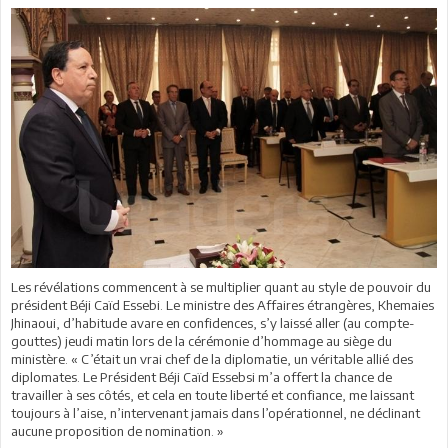
Les révélations commencent à se multiplier quant au style de pouvoir du
président Béji Caïd Essebi. Le ministre des Affaires étrangères, Khemaies
Jhinaoui, d’habitude avare en confidences, s’y laissé aller (au compte-
gouttes) jeudi matin lors de la cérémonie d’hommage au siège du
ministère. « C’était un vrai chef de la diplomatie, un véritable allié des
diplomates. Le Président Béji Caïd Essebsi m’a offert la chance de
travailler à ses côtés, et cela en toute liberté et confiance, me laissant
toujours à l’aise, n’intervenant jamais dans l’opérationnel, ne déclinant
aucune proposition de nomination. »