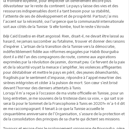
la frontière libyenne, pour empêcher un déferlement encore plus
dévastateur sur le reste du continent. Le pays y laisse des vies et des
ressources indispensables dont il a tant besoin pour sa stabilité,
l’atteinte de ses de développement et de prospérité. Partout j’ai mis
l’accent sur la nécessité, oui l’urgence que la communauté internationale
soit aux côtés de la Tunisie. Si elle tombe, tout le reste s’écroule.
Béji Caïd Essebsi en était angoissé. Rien, disait-il, ne devait être laissé au
hasard, ne jamais succomber au fatalisme, trouver et donner des raisons
d’espérer. L’artisan de la transition de la Tunisie vers la démocratie,
indéfectiblement fidèle aux réformes engagées par Habib Bourguiba
dont il a été l’un des compagnons de route, comme aux aspirations
exprimées par la révolution de jasmin, dormait peu. Ce fervent de la paix
et de la sécurité voyait la menace s’amplifier, les violences affligeantes
pour déstabiliser et mettre le pays en péril, des jeunes désenchantés,
fragilisés par le sentiment d’impasse, répondre à l’appel meurtrier des
sirènes intégristes et céder à la pulsion de mort. Son cœur s’est brisé
devant l’horreur des derniers attentats à Tunis.
Lorsqu’il m’a reçue à l’occasion de ma visite officielle en Tunisie, pour un
long entretien, je me souviens de la tristesse dans sa voix, « qui sait si je
serai là pour le Sommet de la Francophonie à Tunis en 2020?» m’a-t-il dit
en me raccompagnant. Il tenait à ce que la Tunisie accueille le
cinquantième anniversaire de l’Organisation, s’assure de la protection et
de la consolidation des principes de sa charte qui dictent ses missions.
Toujours et encore dans le prolongement visionnaire de Bourguiba, père