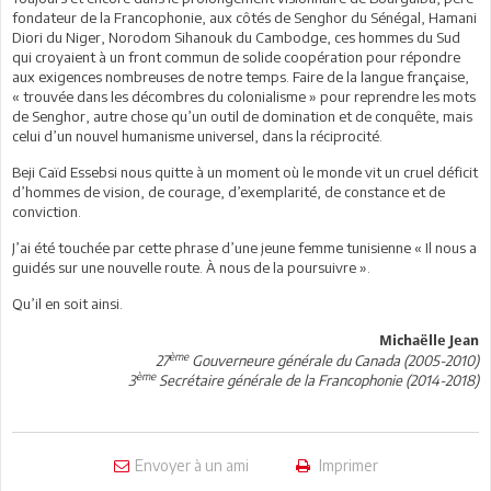
fondateur de la Francophonie, aux côtés de Senghor du Sénégal, Hamani
Diori du Niger, Norodom Sihanouk du Cambodge, ces hommes du Sud
qui croyaient à un front commun de solide coopération pour répondre
aux exigences nombreuses de notre temps. Faire de la langue française,
« trouvée dans les décombres du colonialisme » pour reprendre les mots
de Senghor, autre chose qu’un outil de domination et de conquête, mais
celui d’un nouvel humanisme universel, dans la réciprocité.
Beji Caïd Essebsi nous quitte à un moment où le monde vit un cruel déficit
d’hommes de vision, de courage, d’exemplarité, de constance et de
conviction.
J’ai été touchée par cette phrase d’une jeune femme tunisienne « Il nous a
guidés sur une nouvelle route. À nous de la poursuivre ».
Qu’il en soit ainsi.
Michaëlle Jean
ème
27
Gouverneure générale du Canada (2005-2010)
ème
3
Secrétaire générale de la Francophonie (2014-2018)
Envoyer à un ami
Imprimer