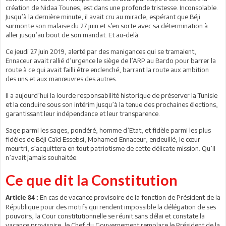
création de Nidaa Tounes, est dans une profonde tristesse. Inconsolable.
Jusqu’à la dernière minute, il avait cru au miracle, espérant que Béji
surmonte son malaise du 27 juin et s’en sorte avec sa détermination à
aller jusqu’au bout de son mandat. Et au-delà.
Ce jeudi 27 juin 2019, alerté par des manigances qui se tramaient,
Ennaceur avait rallié d’urgence le siège de l’ARP au Bardo pour barrer la
route à ce qui avait failli être enclenché, barrant la route aux ambition
des uns et aux manœuvres des autres.
Il a aujourd’hui la lourde responsabilité historique de préserver la Tunisie
et la conduire sous son intérim jusqu’à la tenue des prochaines élections,
garantissant leur indépendance et leur transparence.
Sage parmi les sages, pondéré, homme d’Etat, et fidèle parmi les plus
fidèles de Béji Caïd Essebsi, Mohamed Ennaceur, endeuillé, le cœur
meurtri, s’acquittera en tout patriotisme de cette délicate mission. Qu’il
n’avait jamais souhaitée.
Ce que dit la Constitution
En cas de vacance provisoire de la fonction de Président de la
Article 84 :
République pour des motifs qui rendent impossible la délégation de ses
pouvoirs, la Cour constitutionnelle se réunit sans délai et constate la
vacance provisoire, le Chef du Gouvernement remplace le Président de la