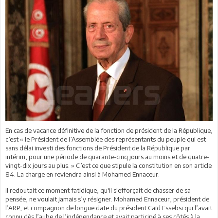
En cas de vacance définitive de la fonction de président de la République,
c’est « le Président de l’Assemblée des représentants du peuple qui est
sans délai investi des fonctions de Président de la République par
intérim, pour une période de quarante-cinq jours au moins et de quatre-
vingt-dix jours au plus. » C’est ce que stipule la constitution en son article
84. La charge en reviendra ainsi à Mohamed Ennaceur.
Il redoutait ce moment fatidique, qu'il s'efforçait de chasser de sa
pensée, ne voulait jamais s’y résigner. Mohamed Ennaceur, président de
l’ARP, et compagnon de longue date du président Caïd Essebsi qui l’avait
connu dès l’aube de l’indépendance et avait participé à ses côtés à la