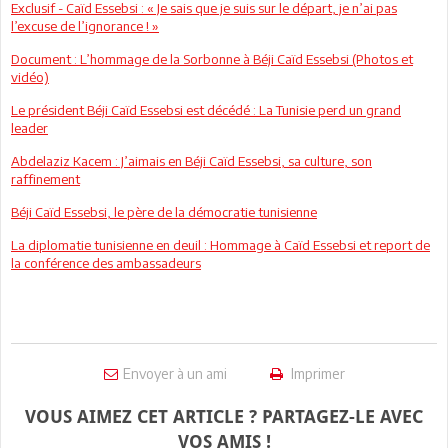
Exclusif - Caïd Essebsi : « Je sais que je suis sur le départ, je n’ai pas
l’excuse de l’ignorance ! »
Document : L’hommage de la Sorbonne à Béji Caïd Essebsi (Photos et
vidéo)
Le président Béji Caïd Essebsi est décédé : La Tunisie perd un grand
leader
Abdelaziz Kacem : J’aimais en Béji Caïd Essebsi, sa culture, son
raffinement
Béji Caïd Essebsi, le père de la démocratie tunisienne
La diplomatie tunisienne en deuil : Hommage à Caïd Essebsi et report de
la conférence des ambassadeurs
Envoyer à un ami
Imprimer
VOUS AIMEZ CET ARTICLE ? PARTAGEZ-LE AVEC
VOS AMIS !