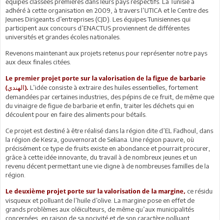
équipes classées premières dans leurs pays respectifs. La Tunisie a
adhéré à cette organisation en 2009, à travers l’UTICA et le Centre des
Jeunes Dirigeants d’entreprises (CJD). Les équipes Tunisiennes qui
participent aux concours d’ENACTUS proviennent de différentes
universités et grandes écoles nationales.
Revenons maintenant aux projets retenus pour représenter notre pays
aux deux finales citées.
Le premier projet porte sur la valorisation de la figue de barbarie
L’idée consiste à extraire des huiles essentielles, fortement
(الهندي).
demandées par certaines industries, des pépins de ce fruit, de même que
du vinaigre de figue de barbarie et enfin, traiter les déchets qui en
découlent pour en faire des aliments pour bétails.
Ce projet est destiné à être réalisé dans la région dite d’EL Fadhoul, dans
la région de Kesra, gouvernorat de Seliana. Une région pauvre, où
précisément ce type de fruits existe en abondance et pourrait procurer,
grâce à cette idée innovante, du travail à de nombreux jeunes et un
revenu décent permettant une vie digne à de nombreuses familles de la
région.
ce résidu
Le deuxième projet porte sur la valorisation de la margine,
visqueux et polluant de l’huile d’olive. La margine pose en effet de
grands problèmes aux oléiculteurs, de même qu’aux municipalités
concernées, en raison de sa nocivité et de son caractère polluant.