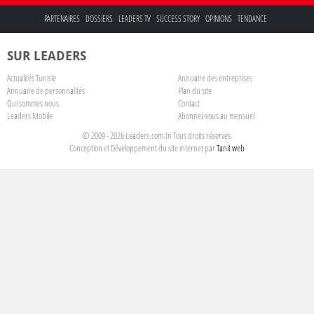
PARTENAIRES
DOSSIERS
LEADERS TV
SUCCESS STORY
OPINIONS
TENDANCE
SUR LEADERS
Actualités Tunisie
Annuaire des entreprises
Annuaire de personnalités
Plan du site
Qui sommes nous
Contact
Leaders Mobile
Abonnez-vous au mensuel
© 2009 - 2026 Leaders.com.tn Tous droits réservés.
Conception et Développement du site internet par
Tanit web