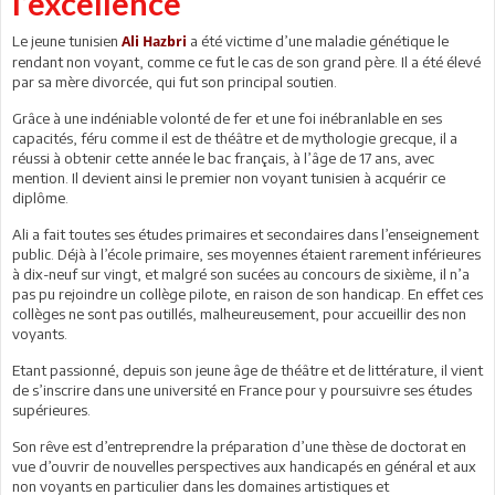
l’excellence
Le jeune tunisien
a été victime d’une maladie génétique le
Ali Hazbri
rendant non voyant, comme ce fut le cas de son grand père. Il a été élevé
par sa mère divorcée, qui fut son principal soutien.
Grâce à une indéniable volonté de fer et une foi inébranlable en ses
capacités, féru comme il est de théâtre et de mythologie grecque, il a
réussi à obtenir cette année le bac français, à l’âge de 17 ans, avec
mention. Il devient ainsi le premier non voyant tunisien à acquérir ce
diplôme.
Ali a fait toutes ses études primaires et secondaires dans l’enseignement
public. Déjà à l’école primaire, ses moyennes étaient rarement inférieures
à dix-neuf sur vingt, et malgré son sucées au concours de sixième, il n’a
pas pu rejoindre un collège pilote, en raison de son handicap. En effet ces
collèges ne sont pas outillés, malheureusement, pour accueillir des non
voyants.
Etant passionné, depuis son jeune âge de théâtre et de littérature, il vient
de s’inscrire dans une université en France pour y poursuivre ses études
supérieures.
Son rêve est d’entreprendre la préparation d’une thèse de doctorat en
vue d’ouvrir de nouvelles perspectives aux handicapés en général et aux
non voyants en particulier dans les domaines artistiques et