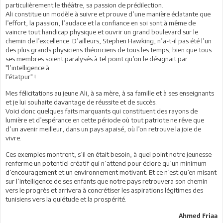
particulièrement le théâtre, sa passion de prédilection.
Ali constitue un modèle à suivre et prouve d’une manière éclatante que
l’effort, la passion, l’audace et la confiance en soi sont à même de
vaincre tout handicap physique et ouvrir un grand boulevard sur le
chemin de l’excellence. D’ailleurs, Stephen Hawking, n’a-t-il pas été l’un
des plus grands physiciens théoriciens de tous les temps, bien que tous
ses membres soient paralysés à tel point qu’on le désignait par
"l’intelligence à
l’étatpur
Mes félicitations au jeune Ali, à sa mère, à sa famille et à ses enseignants
et je lui souhaite davantage de réussite et de succès.
Voici donc quelques faits marquants qui constituent des rayons de
lumière et d’espérance en cette période où tout patriote ne rêve que
d’un avenir meilleur, dans un pays apaisé, où l’on retrouve la joie de
vivre.
Ces exemples montrent, s’il en était besoin, à quel point notre jeunesse
renferme un potentiel créatif qui n’attend pour éclore qu’un minimum
d’encouragement et un environnement motivant. Et ce n’est qu’en misant
sur l’intelligence de ses enfants que notre pays retrouvera son chemin
vers le progrès et arrivera à concrétiser les aspirations légitimes des
tunisiens vers la quiétude et la prospérité.
Ahmed Friaa