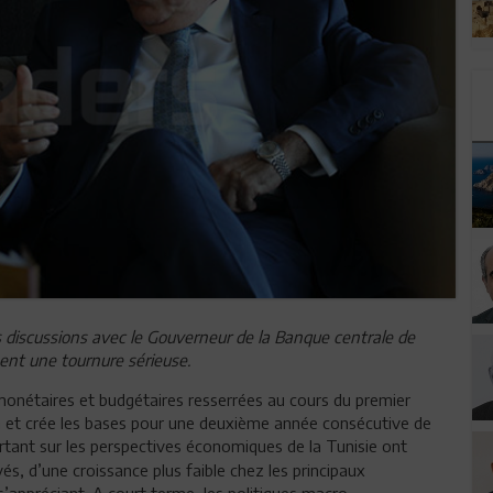
es discussions avec le Gouverneur de la Banque centrale de
ent une tournure sérieuse.
 monétaires et budgétaires resserrées au cours du premier
on et crée les bases pour une deuxième année consécutive de
portant sur les perspectives économiques de la Tunisie ont
és, d’une croissance plus faible chez les principaux
s’appréciant. A court terme, les politiques macro-