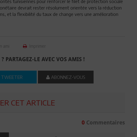
rités tunisiennes pour renforcer le filet de protection sociale
onétaire devrait rester résolument orientée vers la réduction
ens, et la flexibilité du taux de change vers une amélioration
n ami
Imprimer
 ? PARTAGEZ-LE AVEC VOS AMIS !
TWEETER
ABONNEZ-VOUS
R CET ARTICLE
0
Commentaires