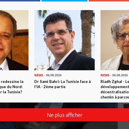
NEWS
- 06.08.2026
NEWS
- 06.08.2026
 redessine la
Dr Sami Bahri: La Tunisie face à
Riadh Zghal - L
ique du Nord:
l'IA - 2ème partie
développement:
 la Tunisie?
décentralisatio
chemin à parcou
Ne plus afficher