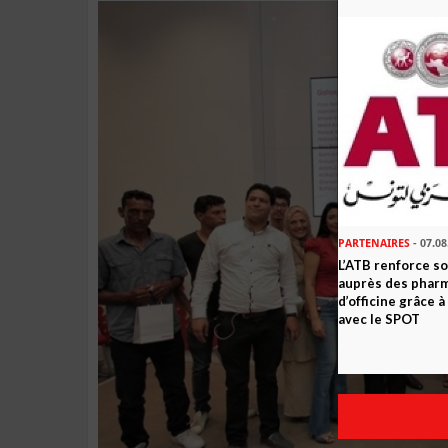
PARTENAIRES
- 07.08
L’ATB renforce 
auprès des phar
d’officine grâce 
avec le SPOT