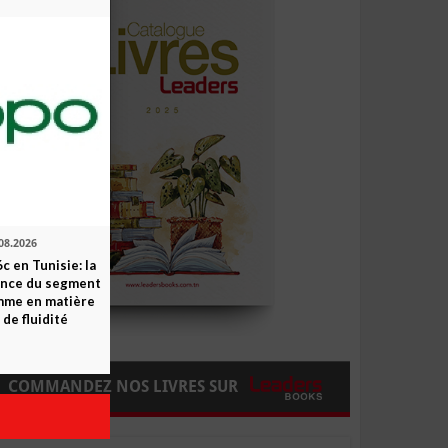
08.2026
c en Tunisie: la
ence du segment
mme en matière
 de fluidité
COMMANDEZ NOS LIVRES SUR