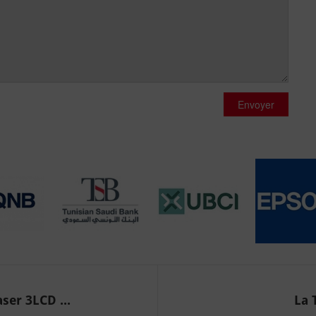
Envoyer
ser 3LCD ...
La 