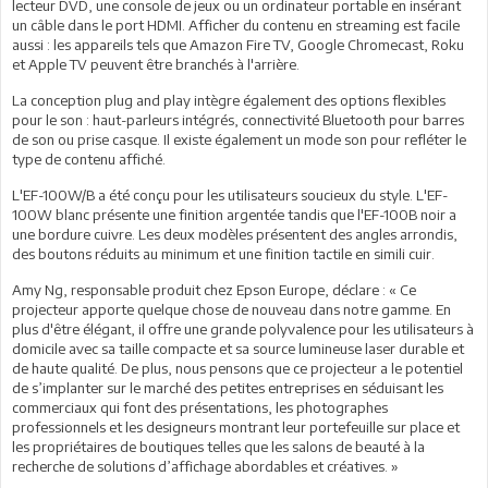
lecteur DVD, une console de jeux ou un ordinateur portable en insérant
un câble dans le port HDMI. Afficher du contenu en streaming est facile
aussi : les appareils tels que Amazon Fire TV, Google Chromecast, Roku
et Apple TV peuvent être branchés à l'arrière.
La conception plug and play intègre également des options flexibles
pour le son : haut-parleurs intégrés, connectivité Bluetooth pour barres
de son ou prise casque. Il existe également un mode son pour refléter le
type de contenu affiché.
L'EF-100W/B a été conçu pour les utilisateurs soucieux du style. L'EF-
100W blanc présente une finition argentée tandis que l'EF-100B noir a
une bordure cuivre. Les deux modèles présentent des angles arrondis,
des boutons réduits au minimum et une finition tactile en simili cuir.
Amy Ng, responsable produit chez Epson Europe, déclare : « Ce
projecteur apporte quelque chose de nouveau dans notre gamme. En
plus d'être élégant, il offre une grande polyvalence pour les utilisateurs à
domicile avec sa taille compacte et sa source lumineuse laser durable et
de haute qualité. De plus, nous pensons que ce projecteur a le potentiel
de s’implanter sur le marché des petites entreprises en séduisant les
commerciaux qui font des présentations, les photographes
professionnels et les designeurs montrant leur portefeuille sur place et
les propriétaires de boutiques telles que les salons de beauté à la
recherche de solutions d’affichage abordables et créatives. »