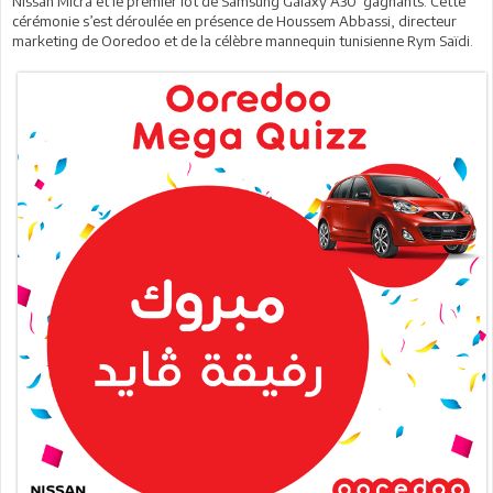
Nissan Micra et le premier lot de Samsung Galaxy A30 gagnants. Cette
cérémonie s’est déroulée en présence de Houssem Abbassi, directeur
marketing de Ooredoo et de la célèbre mannequin tunisienne Rym Saïdi.