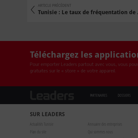
ARTICLE PRÉCÉDENT
Tunisie : Le taux de fréquentation de .
Téléchargez les applicati
Pour emporter Leaders partout avec vous, vous pouv
gratuites sur le « store » de votre appareil.
PARTENAIRES
DOSSIERS
SUR LEADERS
Actualités Tunisie
Annuaire des entreprises
Plan du site
Qui sommes nous