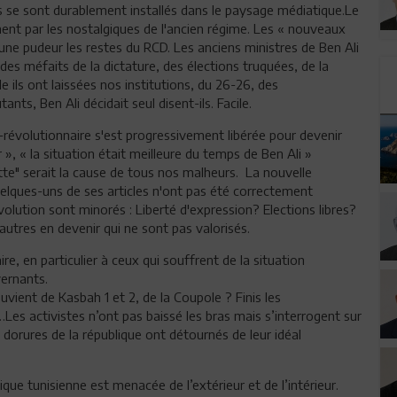
fs se sont durablement installés dans le paysage médiatique.Le
t par les nostalgiques de l'ancien régime. Les « nouveaux
ne pudeur les restes du RCD. Les anciens ministres de Ben Ali
s méfaits de la dictature, des élections truquées, de la
e ils ont laissées nos institutions, du 26-26, des
ants, Ben Ali décidait seul disent-ils. Facile.
révolutionnaire s'est progressivement libérée pour devenir
 », « la situation était meilleure du temps de Ben Ali »
uette" serait la cause de tous nos malheurs. La nouvelle
uelques-uns de ses articles n'ont pas été correctement
volution sont minorés : Liberté d'expression? Elections libres?
autres en devenir qui ne sont pas valorisés.
re, en particulier à ceux qui souffrent de la situation
ernants.
souvient de Kasbah 1 et 2, de la Coupole ? Finis les
Les activistes n’ont pas baissé les bras mais s’interrogent sur
s dorures de la république ont détournés de leur idéal
ue tunisienne est menacée de l’extérieur et de l’intérieur.