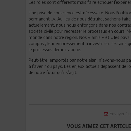
Les rôles sont différents mais faire échouer l’expér
Une prise de conscience est nécessaire. Nous l'oubli
permanent…». Au lieu de nous détruire, sachons faire 
actuellement, nous nous enfonçons dans nos contradic
société civile pour redresser le processus en cours. 
monde dans notre région. Nos « amis » et « les pays fr
compris ; leur empressement à investir sur certains 
le processus démocratique.
Peut-être, emportés par notre élan, n’avons-nous pas 
à l’avenir du pays. Les enjeux actuels dépassent de lo
de notre futur qu’il s’agit.
Envoyer à u
VOUS AIMEZ CET ARTICLE