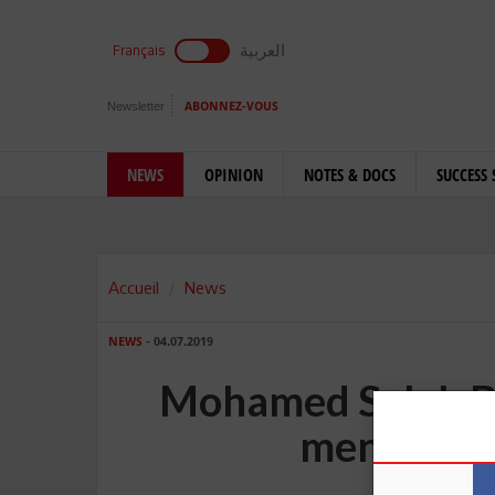
العربية
Français
Newsletter
ABONNEZ-VOUS
NEWS
OPINION
NOTES & DOCS
SUCCESS 
Accueil
News
NEWS
- 04.07.2019
Mohamed Salah B
menacée p