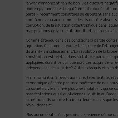
janvier n'annoncent rien de bon. Des discours négati
printemps tunisien est régulièrement moqué notammen
partis » récemment constitués se disputent sans aucu
sont à nouveau aux commandes. Ils ont été absouts de
corruption, de la situation catastrophique dans laquell
manipulations de la constitution. Ils étaient des exécut
Comme attendu dans ces conditions la parole contre-
agressive. C’est une « révolte téléguidée de l’étranger
distillent-ils insidieusement."La révolution de la bro
constitution est rejetée dans sa totalité parce que q
appliquées durant ce quinquennat. Les acquis de la ré
Indépendance de la justice? Autant d'acquis et bien d'
Fini le romantisme révolutionnaire, tellement nécessai
économique générée par l'incompétence de nos gouv
La société civile n’arrive plus à se mobiliser ; qui se 
manifestations quasi quotidiennes, le sit-in au Bardo…
la méthode. Ils ont été trahis par leurs leaders que le
révolutionnaire.
Plus aucun doute n’est permis, l’expérience démocratiq