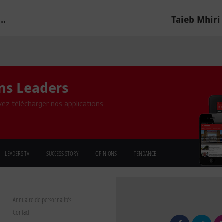
..
Taieb Mhiri
ons Leaders
ez télécharger nos applications
LEADERS TV
SUCCESS STORY
OPINIONS
TENDANCE
Annuaire de personnalités
Contact