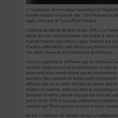
« L’expérience démocratique tunisienne fait l’objet d
homme modéré à la parole rare. C'est Monsieur le pré
sages, ont parlé de "coup d'Etat" médical.
L’éditorial du Monde titrait le 29 juin 2019 « La Tunis
parlait de cour constitutionnelle non établie à cause 
régimes toujours pas vaincus » pour conclure que la p
D’autres éditorialistes sont arrivés aux mêmes conclu
son début, menacée de l’extérieur et de l’intérieur.
C'est un euphémisme d'affirmer que de l’extérieur l’e
exemple unique au sud de la méditerranée et dans l
nous constatons dernièrement que les interventions é
discrètes. Elles viennent de toutes parts et prennent
affluent sans qu’on sache très bien qui donne quoi ni
finalité est évidente, intervenir dans la vie politique
devraient se méfier plus de ceux qui leur font des cad
penser qu’en 2020 le paysage politique local dépendra
salutaire que l'Etat reprenne sa place et fasse tombe
De fait à l’intérieur ces derniers temps la multiplica