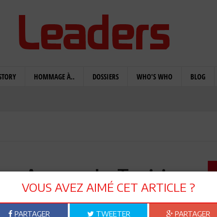
STORY
HOMMAGE À..
DOSSIERS
WHO'S WHO
BLOG
en Ammar: La Tunisie
VOUS AVEZ AIMÉ CET ARTICLE ?
ar ses enfants
PARTAGER
TWEETER
PARTAGER