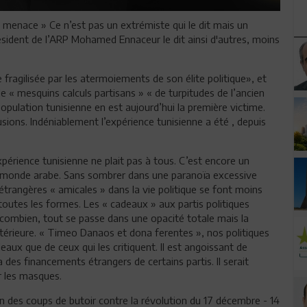
e menace » Ce n’est pas un extrémiste qui le dit mais un
sident de l’ARP Mohamed Ennaceur le dit ainsi d'autres, moins
ie fragilisée par les atermoiements de son élite politique», et
de « mesquins calculs partisans » « de turpitudes de l’ancien
opulation tunisienne en est aujourd’hui la première victime.
sions. Indéniablement l’expérience tunisienne a été , depuis
xpérience tunisienne ne plait pas à tous. C’est encore un
e monde arabe. Sans sombrer dans une paranoïa excessive
trangères « amicales » dans la vie politique se font moins
 toutes les formes. Les « cadeaux » aux partis politiques
 combien, tout se passe dans une opacité totale mais la
 intérieure. « Timeo Danaos et dona ferentes », nos politiques
eaux que de ceux qui les critiquent. Il est angoissant de
 des financements étrangers de certains partis. Il serait
r les masques.
tion des coups de butoir contre la révolution du 17 décembre - 14