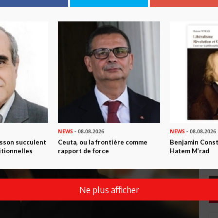
NEWS
- 08.08.2026
NEWS
- 08.08.2026
isson succulent
Ceuta, ou la frontière comme
Benjamin Consta
itionnelles
rapport de force
Hatem M’rad
Ne plus afficher