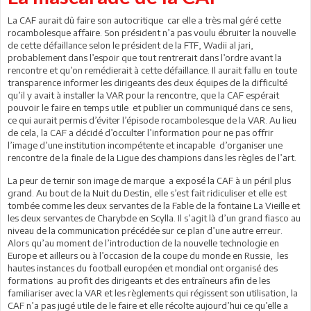
La CAF aurait dû faire son autocritique car elle a très mal géré cette
rocambolesque affaire. Son président n’a pas voulu ébruiter la nouvelle
de cette défaillance selon le président de la FTF, Wadii al jari,
probablement dans l’espoir que tout rentrerait dans l’ordre avant la
rencontre et qu’on remédierait à cette défaillance. Il aurait fallu en toute
transparence informer les dirigeants des deux équipes de la difficulté
qu’il y avait à installer la VAR pour la rencontre, que la CAF espérait
pouvoir le faire en temps utile et publier un communiqué dans ce sens,
ce qui aurait permis d’éviter l’épisode rocambolesque de la VAR. Au lieu
de cela, la CAF a décidé d’occulter l’information pour ne pas offrir
l’image d’une institution incompétente et incapable d’organiser une
rencontre de la finale de la Ligue des champions dans les règles de l’art.
La peur de ternir son image de marque a exposé la CAF à un péril plus
grand. Au bout de la Nuit du Destin, elle s’est fait ridiculiser et elle est
tombée comme les deux servantes de la Fable de la fontaine La Vieille et
les deux servantes de Charybde en Scylla. Il s’agit là d’un grand fiasco au
niveau de la communication précédée sur ce plan d’une autre erreur.
Alors qu’au moment de l’introduction de la nouvelle technologie en
Europe et ailleurs ou à l’occasion de la coupe du monde en Russie, les
hautes instances du football européen et mondial ont organisé des
formations au profit des dirigeants et des entraîneurs afin de les
familiariser avec la VAR et les règlements qui régissent son utilisation, la
CAF n’a pas jugé utile de le faire et elle récolte aujourd’hui ce qu’elle a