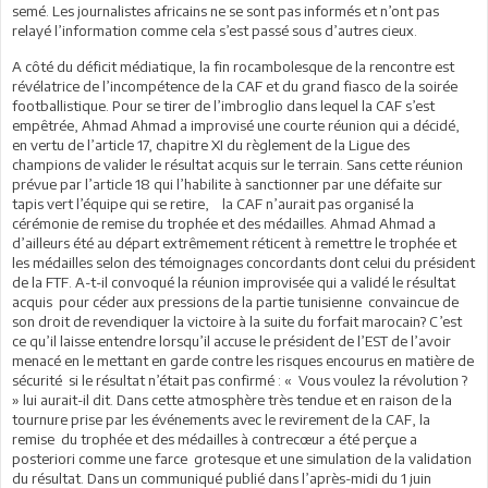
semé. Les journalistes africains ne se sont pas informés et n’ont pas
relayé l’information comme cela s’est passé sous d’autres cieux.
A côté du déficit médiatique, la fin rocambolesque de la rencontre est
révélatrice de l’incompétence de la CAF et du grand fiasco de la soirée
footballistique. Pour se tirer de l’imbroglio dans lequel la CAF s’est
empêtrée, Ahmad Ahmad a improvisé une courte réunion qui a décidé,
en vertu de l’article 17, chapitre XI du règlement de la Ligue des
champions de valider le résultat acquis sur le terrain. Sans cette réunion
prévue par l’article 18 qui l’habilite à sanctionner par une défaite sur
tapis vert l’équipe qui se retire, la CAF n’aurait pas organisé la
cérémonie de remise du trophée et des médailles. Ahmad Ahmad a
d’ailleurs été au départ extrêmement réticent à remettre le trophée et
les médailles selon des témoignages concordants dont celui du président
de la FTF. A-t-il convoqué la réunion improvisée qui a validé le résultat
acquis pour céder aux pressions de la partie tunisienne convaincue de
son droit de revendiquer la victoire à la suite du forfait marocain? C’est
ce qu’il laisse entendre lorsqu’il accuse le président de l’EST de l’avoir
menacé en le mettant en garde contre les risques encourus en matière de
sécurité si le résultat n’était pas confirmé : « Vous voulez la révolution ?
» lui aurait-il dit. Dans cette atmosphère très tendue et en raison de la
tournure prise par les événements avec le revirement de la CAF, la
remise du trophée et des médailles à contrecœur a été perçue a
posteriori comme une farce grotesque et une simulation de la validation
du résultat. Dans un communiqué publié dans l’après-midi du 1 juin