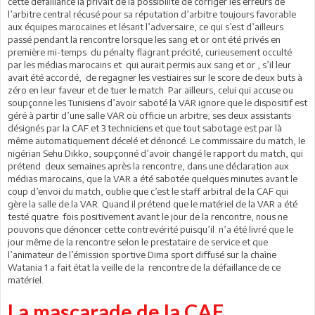
cette défaillance la privait de la possibilité de corriger les erreurs de
l’arbitre central récusé pour sa réputation d’arbitre toujours favorable
aux équipes marocaines et lésant l’adversaire, ce qui s’est d’ailleurs
passé pendant la rencontre lorsque les sang et or ont été privés en
première mi-temps du pénalty flagrant précité, curieusement occulté
par les médias marocains et qui aurait permis aux sang et or , s’il leur
avait été accordé, de regagner les vestiaires sur le score de deux buts à
zéro en leur faveur et de tuer le match. Par ailleurs, celui qui accuse ou
soupçonne les Tunisiens d’avoir saboté la VAR ignore que le dispositif est
géré à partir d’une salle VAR où officie un arbitre, ses deux assistants
désignés par la CAF et 3 techniciens et que tout sabotage est par là
même automatiquement décelé et dénoncé. Le commissaire du match, le
nigérian Sehu Dikko, soupçonné d’avoir changé le rapport du match, qui
prétend deux semaines après la rencontre, dans une déclaration aux
médias marocains, que la VAR a été sabotée quelques minutes avant le
coup d’envoi du match, oublie que c’est le staff arbitral de la CAF qui
gère la salle de la VAR. Quand il prétend que le matériel de la VAR a été
testé quatre fois positivement avant le jour de la rencontre, nous ne
pouvons que dénoncer cette contrevérité puisqu’il n’a été livré que le
jour même de la rencontre selon le prestataire de service et que
l’animateur de l’émission sportive Dima sport diffusé sur la chaîne
Watania 1 a fait état la veille de la rencontre de la défaillance de ce
matériel.
La mascarade de la CAF