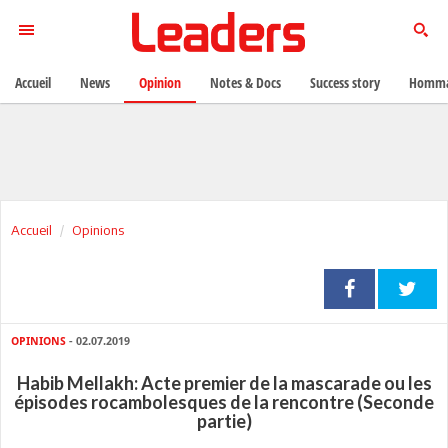
Accueil
News
Opinion
Notes & Docs
Success story
Homma
Accueil
Opinions
OPINIONS
- 02.07.2019
Habib Mellakh: Acte premier de la mascarade ou les
épisodes rocambolesques de la rencontre (Seconde
partie)