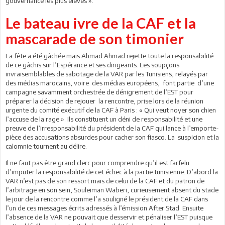
gouvernance les plus élevés ».
Le bateau ivre de la CAF et la
mascarade de son timonier
La fête a été gâchée mais Ahmad Ahmad rejette toute la responsabilité
de ce gâchis sur l’Espérance et ses dirigeants. Les soupçons
invraisemblables de sabotage de la VAR par les Tunisiens, relayés par
des médias marocains, voire des médias européens, font partie d’une
campagne savamment orchestrée de dénigrement de l’EST pour
préparer la décision de rejouer la rencontre, prise lors de la réunion
urgente du comité exécutif de la CAF à Paris : « Qui veut noyer son chien
l’accuse de la rage ». Ils constituent un déni de responsabilité et une
preuve de l’irresponsabilité du président de la CAF qui lance à l’emporte-
pièce des accusations absurdes pour cacher son fiasco. La suspicion et la
calomnie tournent au délire.
Il ne faut pas être grand clerc pour comprendre qu’il est farfelu
d’imputer la responsabilité de cet échec à la partie tunisienne. D’abord la
VAR n’est pas de son ressort mais de celui de la CAF et du patron de
l’arbitrage en son sein, Souleiman Waberi, curieusement absent du stade
le jour de la rencontre comme l’a souligné le président de la CAF dans
l’un de ces messages écrits adressés à l’émission After Stad. Ensuite
l’absence de la VAR ne pouvait que desservir et pénaliser l’EST puisque