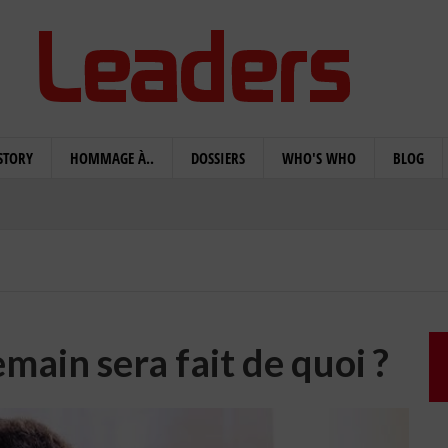
STORY
HOMMAGE À..
DOSSIERS
WHO'S WHO
BLOG
emain sera fait de quoi ?