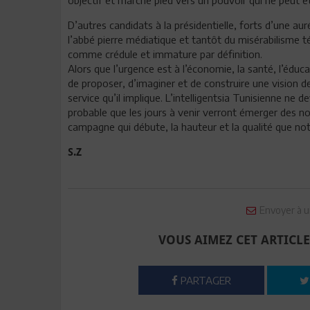
D’autres candidats à la présidentielle, forts d’une au
l’abbé pierre médiatique et tantôt du misérabilisme t
comme crédule et immature par définition.
Alors que l’urgence est à l’économie, la santé, l’édu
de proposer, d’imaginer et de construire une vision de
service qu’il implique. L’intelligentsia Tunisienne ne 
probable que les jours à venir verront émerger des 
campagne qui débute, la hauteur et la qualité que not
S.Z
Envoyer à u
VOUS AIMEZ CET ARTICLE
PARTAGER