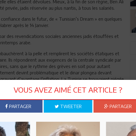
le elles étaient dévolues. Mieux, à la fin de son règne, Ben Ali
é privée, jadis réservée au plus nantis, à tous les salariés.
 confiance dans le futur, de « Tunisian’s Dream » en quelques
brer après le 14 Janvier.
par des revendications sociales anciennes jadis étouffées et
 printemps arabe.
embauchèrent à la pelle et remplirent les sociétés étatiques et
aire. Ils répondirent aux exigences de la centrale syndicale par
res, sans que le rythme des grèves en soit pour autant
ettement devint problématique et le dinar plongea devant
aggravant d’avantage l’inflation. La Tunisie se trouvaient piégée
stème de Ponzi.
VOUS AVEZ AIMÉ CET ARTICLE ?
guibienne, s’en ressentirent les premiers avec une dévaluation
ports dont le triste visage actuel de Tunis Air en est un des
PARTAGER
TWEETER
PARTAGER
héance de l’état et l’incapacité d’une politique folle à faire
es, en sort bénéficiaire et engraine les gains avec une
urs gros actionnaires.