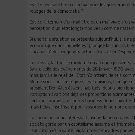
Est-ce une sanction collective pour les gouvernement
rouages de la démocratie ?
Est-ce le témoin d’un mal être et un mal vivre croiss
perception d’un état longtemps vécu comme maternant
Si une telle situation se présente aujourd’hui, elle 
économique dans laquelle est plongée la Tunisie, bie
l’incapacité des dirigeants actuels à insuffler l’espoir
Les crises, la Tunisie moderne en a connu plusieurs, 
Salah, celle des évènements du 28 Janvier 1978 avec 
mais jamais le rejet de l’Etat n’a atteint de tels som
Même sous l’ancien régime, les Tunisiens, bien que d
président Ben Ali, s’étaient habitués, depuis bien long
corruption avait pris déjà des proportions alarmantes,
certaines bornes. Les petits business fleurissaient et
mais hélas, insuffisant pour absorber le nombre grandi
La chose politique intéressait jusque-là peu ou pas.
société gérée par un capitalisme assumé et triomphant
l’éducation et la santé, vigilamment encadrés par l