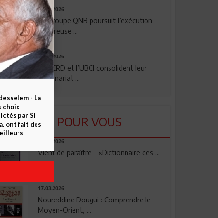
29.07.2026
Le Groupe QNB poursuit l’exécution
rigoureuse ...
24.07.2026
La BERD et l’UBCI consolident leur
partenariat ...
esselem - La
s choix
ctés par Si
LU POUR VOUS
 ont fait des
eilleurs
23.04.2026
Vient de paraître - «Dictionnaire des ...
17.03.2026
Noureddine Dougui : Comprendre le
Moyen-Orient, ...