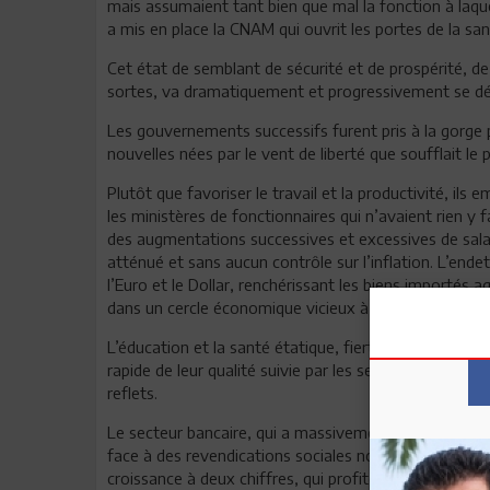
mais assumaient tant bien que mal la fonction à laquel
a mis en place la CNAM qui ouvrit les portes de la sant
Cet état de semblant de sécurité et de prospérité, de
sortes, va dramatiquement et progressivement se déla
Les gouvernements successifs furent pris à la gorge 
nouvelles nées par le vent de liberté que soufflait le
Plutôt que favoriser le travail et la productivité, ils 
les ministères de fonctionnaires qui n’avaient rien y f
des augmentations successives et excessives de salai
atténué et sans aucun contrôle sur l’inflation. L’end
l’Euro et le Dollar, renchérissant les biens importés 
dans un cercle économique vicieux à l’image d’un sy
L’éducation et la santé étatique, fierté de l’ère Bour
rapide de leur qualité suivie par les services de trans
reflets.
Le secteur bancaire, qui a massivement misé sur la déc
face à des revendications sociales non moins erratiqu
croissance à deux chiffres, qui profite avant tout à le