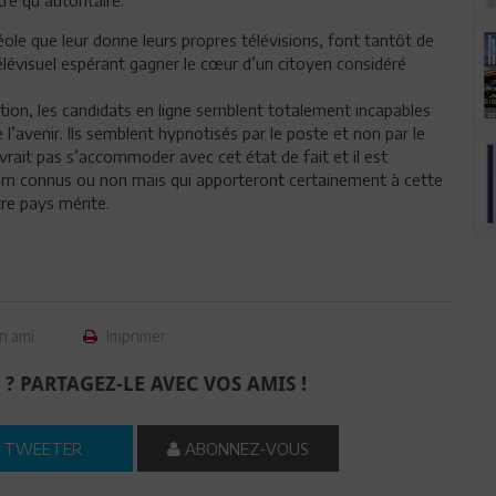
réole que leur donne leurs propres télévisions, font tantôt de
élévisuel espérant gagner le cœur d’un citoyen considéré
cation, les candidats en ligne semblent totalement incapables
 l’avenir. Ils semblent hypnotisés par le poste et non par le
devrait pas s’accommoder avec cet état de fait et il est
nom connus ou non mais qui apporteront certainement à cette
re pays mérite.
n ami
Imprimer
 ? PARTAGEZ-LE AVEC VOS AMIS !
TWEETER
ABONNEZ-VOUS