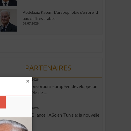
Abdelaziz Kacem: L’arabophobie s’en prend
aux chiffres arabes
09.07.2026
PARTENAIRES
06.08.2026
Un consortium européen développe un
modèle de ...
04.08.2026
OPPO lance l'A6c en Tunisie: la nouvelle
...