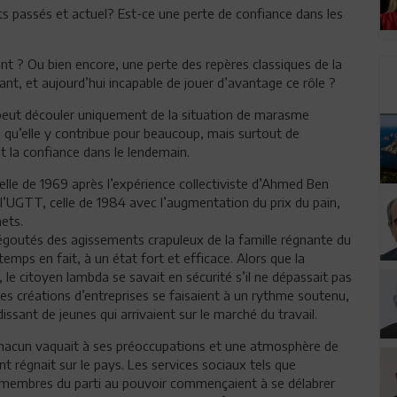
s passés et actuel? Est-ce une perte de confiance dans les
ant ? Ou bien encore, une perte des repères classiques de la
, et aujourd’hui incapable de jouer d’avantage ce rôle ?
ne peut découler uniquement de la situation de marasme
n qu’elle y contribue pour beaucoup, mais surtout de
 et la confiance dans le lendemain.
celle de 1969 après l’expérience collectiviste d’Ahmed Ben
l’UGTT, celle de 1984 avec l’augmentation du prix du pain,
mets.
égoutés des agissements crapuleux de la famille régnante du
temps en fait, à un état fort et efficace. Alors que la
 le citoyen lambda se savait en sécurité s’il ne dépassait pas
 les créations d’entreprises se faisaient à un rythme soutenu,
ssant de jeunes qui arrivaient sur le marché du travail.
 Chacun vaquait à ses préoccupations et une atmosphère de
 régnait sur le pays. Les services sociaux tels que
es membres du parti au pouvoir commençaient à se délabrer