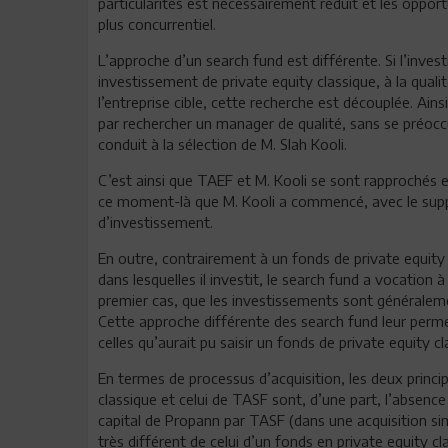
particularités est nécessairement réduit et les oppor
plus concurrentiel.
L’approche d’un search fund est différente. Si l’inv
investissement de private equity classique, à la qua
l’entreprise cible, cette recherche est découplée. Ai
par rechercher un manager de qualité, sans se préoccup
conduit à la sélection de M. Slah Kooli.
C’est ainsi que TAEF et M. Kooli se sont rapprochés e
ce moment-là que M. Kooli a commencé, avec le supp
d’investissement.
En outre, contrairement à un fonds de private equity q
dans lesquelles il investit, le search fund a vocation à 
premier cas, que les investissements sont généralemen
Cette approche différente des search fund leur perme
celles qu’aurait pu saisir un fonds de private equity cl
En termes de processus d’acquisition, les deux princi
classique et celui de TASF sont, d’une part, l’absence
capital de Propann par TASF (dans une acquisition si
très différent de celui d’un fonds en private equity cl