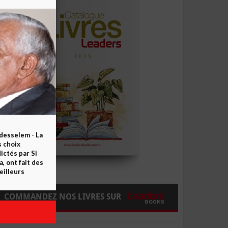
esselem - La
s choix
ctés par Si
 ont fait des
eilleurs
COMMANDEZ NOS LIVRES SUR