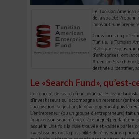
Le Tunisian American E
de la société Propann 
innovant, une première
Convaincus du potentie
Tunisie, le Tunisian A
établi par le gouvernem
d’entreprises, ont lanc
American Search Fund; 
destinée à identifier, a
Le «Search Fund», qu’est-ce
Le concept de search fund, initié par H. Irving Grousb
d’investisseurs qui accompagne un repreneur (entre
l’acquisition, la gestion, le développement puis la re
L’entrepreneur (ou un groupe d’entrepreneurs) fait u
financer son search fund, grâce auquel pendant une pé
acquérir. Une fois la cible trouvée et validée par l
investisseurs ont la possibilité de réinvestir en priorit
que les investisseurs engagés dans la phase de recher