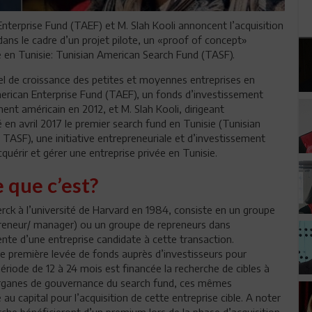
nterprise Fund (TAEF) et M. Slah Kooli annoncent l’acquisition
dans le cadre d’un projet pilote, un «proof of concept»
 en Tunisie: Tunisian American Search Fund (TASF).
l de croissance des petites et moyennes entreprises en
merican Enterprise Fund (TAEF), un fonds d’investissement
ent américain en 2012, et M. Slah Kooli, dirigeant
é en avril 2017 le premier search fund en Tunisie (Tunisian
TASF), une initiative entrepreneuriale et d’investissement
cquérir et gérer une entreprise privée en Tunisie.
 que c’est?
erck à l’université de Harvard en 1984, consiste en un groupe
preneur/ manager) ou un groupe de repreneurs dans
vente d’une entreprise candidate à cette transaction.
ne première levée de fonds auprès d’investisseurs pour
riode de 12 à 24 mois est financée la recherche de cibles à
es organes de gouvernance du search fund, ces mêmes
é au capital pour l’acquisition de cette entreprise cible. A noter
che bénéficieront d’un premium lors de la phase d’acquisition