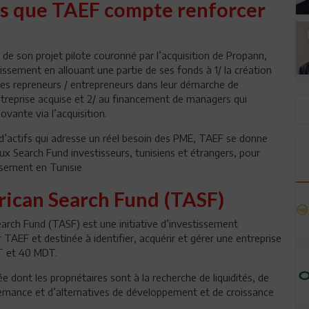
ifs que TAEF compte renforcer
de son projet pilote couronné par l’acquisition de Propann,
ssement en allouant une partie de ses fonds à 1/ la création
 les repreneurs / entrepreneurs dans leur démarche de
’entreprise acquise et 2/ au financement de managers qui
vante via l’acquisition.
 d’actifs qui adresse un réel besoin des PME, TAEF se donne
ux Search Fund investisseurs, tunisiens et étrangers, pour
issement en Tunisie
rican Search Fund (TASF)
arch Fund (TASF) est une initiative d’investissement
AEF et destinée à identifier, acquérir et gérer une entreprise
DT et 40 MDT.
e dont les propriétaires sont à la recherche de liquidités, de
rnance et d’alternatives de développement et de croissance