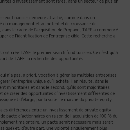
tunités d’investissement sont rares, dans un secteur de plus en
estisseur financier demeure attaché, comme dans un
lité du management et au potentiel de croissance de
nsi, dans le cadre de l’acquisition de Propann, TAEF a commencé
er de l’identification de l’entreprise cible. Cette recherche a
t ont créé TASF, le premier search fund tunisien. Ce n’est qu’à
ort de TAEF, la recherche des opportunités
ui n’a pas, a priori, vocation à gérer les multiples entreprises
gérer l’entreprise unique qu’il achète. Il en résulte, dans le
t minoritaires et dans le second, qu’ils sont majoritaires.
t de créer des opportunités d’investissement différentes de
assique et d’élargir, par la suite, le marché du private equity.
pales différences entre un investissement de private equity
 de pacte d’actionnaires en raison de l’acquisition de 100 % du
mplement majoritaire, un pacte serait nécessaire mais serait
assique) et, d’autre part, une volonté singulièrement plus