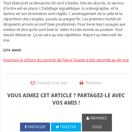
Tout était prêt ce dimanche 28 avril à Rades. Dès les abords, le service
d’ordre est en place. L’habillage signalétique, la scénographie, et la
techno en son et lumières sont réglés. L’aménagement de la salle et la
répartition des rangées, passés au peigne fin. Les premiers invités et
dirigeants arrivés se sont bien positionnés. Pour livrer leurs visages aux
médias et dire qu'ils sont bien là. Selim Azzabi monte au podium. Tout
devait démarrer. Ça ne sera qu’une répétition. Report au mercredi 1er
mai.
Lire aussi:
Pourquoi la clôture du congrès de Tahya Tounes a été reportée au 1er mai
Envoyer à un ami
Imprimer
VOUS AIMEZ CET ARTICLE ? PARTAGEZ-LE AVEC
VOS AMIS !
ABONNEZ-
PARTAGER
TWEETER
VOUS