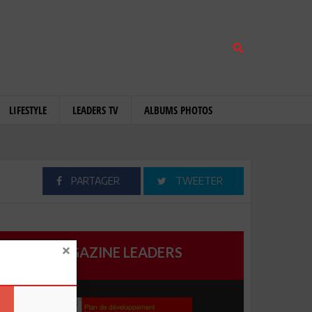
LIFESTYLE
LEADERS TV
ALBUMS PHOTOS
PARTAGER
TWEETER
MAGAZINE LEADERS