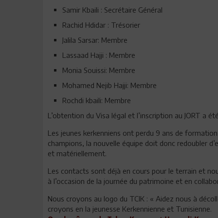
Samir Kbaili : Secrétaire Général
Rachid Hdidar : Trésorier
Jalila Sarsar: Membre
Lassaad Hajji : Membre
Monia Souissi: Membre
Mohamed Nejib Hajji: Membre
Rochdi kbaili: Membre
L’obtention du Visa légal et l’inscription au JORT a é
Les jeunes kerkenniens ont perdu 9 ans de formation
champions, la nouvelle équipe doit donc redoubler d’
et matériellement.
Les contacts sont déjà en cours pour le terrain et n
à l’occasion de la journée du patrimoine et en collab
Nous croyons au logo du TCIK : « Aidez nous à décol
croyons en la jeunesse Kerkennienne et Tunisienne.