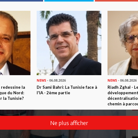
NEWS
- 06.08.2026
NEWS
- 06.08.2026
 redessine la
Dr Sami Bahri: La Tunisie face à
Riadh Zghal - L
ique du Nord:
l'IA - 2ème partie
développement:
 la Tunisie?
décentralisatio
chemin à parcou
Ne plus afficher