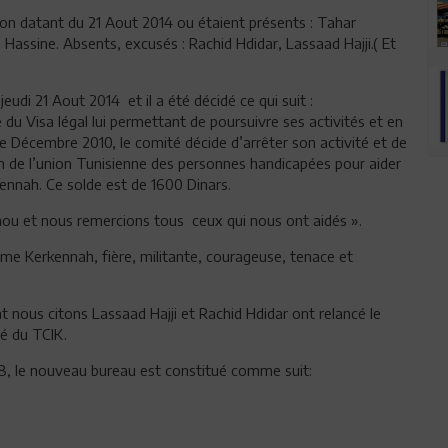
ion datant du 21 Aout 2014 ou étaient présents : Tahar
ssine. Absents, excusés : Rachid Hdidar, Lassaad Hajji.( Et
eudi 21 Aout 2014 et il a été décidé ce qui suit :
 du Visa légal lui permettant de poursuivre ses activités et en
 de Décembre 2010, le comité décide d’arrêter son activité et de
on de l’union Tunisienne des personnes handicapées pour aider
ennah. Ce solde est de 1600 Dinars.
نترحّم على روح صدي Hamadi Kannou et nous remercions tous ceux qui nous ont aidés ».
omme Kerkennah, fière, militante, courageuse, tenace et
nous citons Lassaad Hajji et Rachid Hdidar ont relancé le
é du TCIK.
18, le nouveau bureau est constitué comme suit: