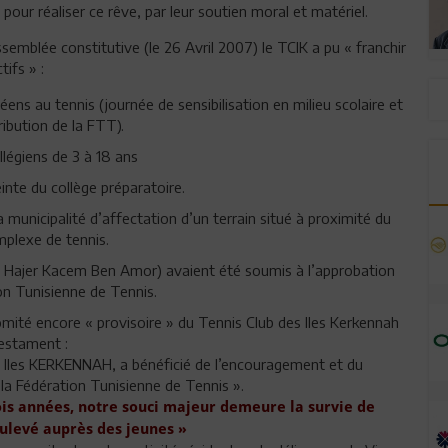
our réaliser ce rêve, par leur soutien moral et matériel.
ssemblée constitutive (le 26 Avril 2007) le TCIK a pu « franchir
tifs » :
ycéens au tennis (journée de sensibilisation en milieu scolaire et
ibution de la FTT).
llégiens de 3 à 18 ans
nte du collège préparatoire.
municipalité d’affectation d’un terrain situé à proximité du
omplexe de tennis.
ecte Hajer Kacem Ben Amor) avaient été soumis à l’approbation
ion Tunisienne de Tennis.
omité encore « provisoire » du Tennis Club des Iles Kerkennah
estament :
es Iles KERKENNAH, a bénéficié de l’encouragement et du
 la Fédération Tunisienne de Tennis ».
ois années, notre souci majeur demeure la survie de
soulevé auprès des jeunes
»