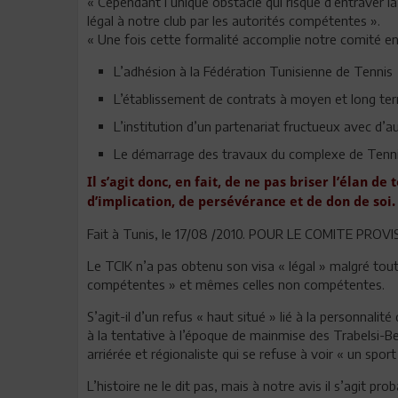
« Cependant l’unique obstacle qui risque d’entraver la
légal à notre club par les autorités compétentes ».
« Une fois cette formalité accomplie notre comité en
L’adhésion à la Fédération Tunisienne de Tennis
L’établissement de contrats à moyen et long te
L’institution d’un partenariat fructueux avec d’a
Le démarrage des travaux du complexe de Tenn
Il s’agit donc, en fait, de ne pas briser l’élan d
d’implication, de persévérance et de don de soi.
Fait à Tunis, le 17/08 /2010. POUR LE COMITE PROV
Le TCIK n’a pas obtenu son visa « légal » malgré tou
compétentes » et mêmes celles non compétentes.
S’agit-il d’un refus « haut situé » lié à la personnalité
à la tentative à l’époque de mainmise des Trabelsi-BenA
arriérée et régionaliste qui se refuse à voir « un sport
L’histoire ne le dit pas, mais à notre avis il s’agit p