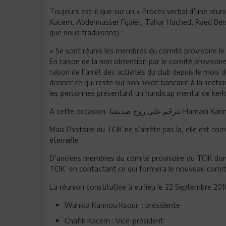
Toujours est-il que sur un « Procès verbal d’une réun
Kacem, Abdennasser Fgaier, Tahar Hached, Raed Ben Ha
que nous traduisons) :
« Se sont réunis les membres du comité provisoire le j
En raison de la non obtention par le comité provisoire
raison de l’arrêt des activités du club depuis le mois
donner ce qui reste sur son solde bancaire à la secti
les personnes présentant un handicap mental de kerk
A cette occasion قنا
Mais l’histoire du TCIK ne s’arrête pas la, elle est c
éternelle.
D’anciens membres du comité provisoire du TCIK dont 
TCIK en contactant ce qui formera le nouveau comit
La réunion constitutive à eu lieu le 22 Septembre 20
Wahida Kannou Ksouri : présidente
Chafik Kacem : Vice-président