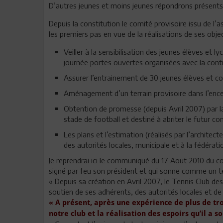
D’autres jeunes et moins jeunes répondrons présents p
Depuis la constitution le comité provisoire issu de l’a
les premiers pas en vue de la réalisations de ses objec
Veiller à la sensibilisation des jeunes élèves et l
journée portes ouvertes organisées avec la contr
Assurer l’entrainement de 30 jeunes élèves et co
Aménagement d’un terrain provisoire dans l’encei
Obtention de promesse (depuis Avril 2007) par la 
stade de football et destiné à abriter le futur c
Les plans et l’estimation (réalisés par l’archit
des autorités locales, municipale et à la fédérat
Je reprendrai ici le communiqué du 17 Aout 2010 du c
signé par feu son président et qui sonne comme un t
« Depuis sa création en Avril 2007, le Tennis Club d
soutien de ses adhérents, des autorités locales et de
«
A présent, après une expérience de plus de tr
notre club et la réalisation des espoirs qu’il a 