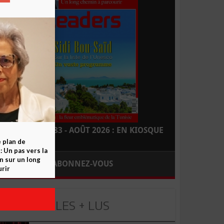
LEADERS N° 183 - AOÛT 2026 : EN KIOSQUE
e plan de
 Un pas vers la
n sur un long
ABONNEZ-VOUS
rir
LES + LUS