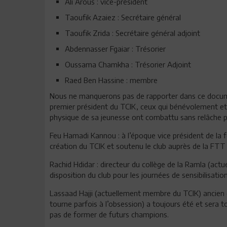
Ali Arous : vice-président
Taoufik Azaiez : Secrétaire général
Taoufik Zrida : Secrétaire général adjoint
Abdennasser Fgaiar : Trésorier
Oussama Chamkha : Trésorier Adjoint
Raed Ben Hassine : membre
Nous ne manquerons pas de rapporter dans ce docum
premier président du TCIK, ceux qui bénévolement et 
physique de sa jeunesse ont combattu sans relâche p
Feu Hamadi Kannou : à l’époque vice président de la fé
création du TCIK et soutenu le club auprès de la FT
Rachid Hdidar : directeur du collège de la Ramla (actu
disposition du club pour les journées de sensibilisation
Lassaad Hajji (actuellement membre du TCIK) ancien d
tourne parfois à l’obsession) a toujours été et sera t
pas de former de futurs champions.