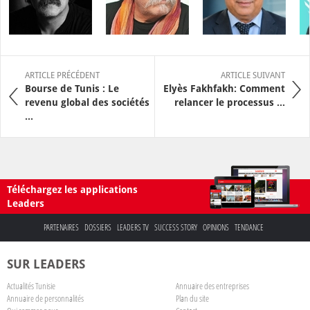
ARTICLE PRÉCÉDENT
ARTICLE SUIVANT
Bourse de Tunis : Le
Elyès Fakhfakh: Comment
revenu global des sociétés
relancer le processus ...
...
Téléchargez les applications
Leaders
PARTENAIRES
DOSSIERS
LEADERS TV
SUCCESS STORY
OPINIONS
TENDANCE
SUR LEADERS
Actualités Tunisie
Annuaire des entreprises
Annuaire de personnalités
Plan du site