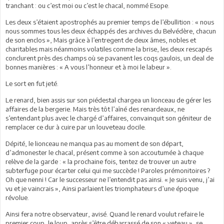
tranchant : ou c’est moi ou c’est le chacal, nommé Esope.
Les deux s’étaient apostrophés au premier temps de l’ébullition : « nous
nous sommes tous les deux échappés des archives du Belvédère, chacun
de son enclos », Mais grâce à l’entregent de deux âmes, nobles et
charitables mais néanmoins volatiles comme la brise, les deux rescapés
conclurent près des champs où se pavanent les coqs gaulois, un deal de
bonnes manières : « A vous l’honneur et à moi le labeur ».
Le sort en fut jeté.
Le renard, bien assis sur son piédestal chargea un lionceau de gérer les
affaires de la bergerie. Mais très tôt l’aîné des renardeaux, ne
s’entendant plus avec le chargé d’affaires, convainquit son géniteur de
remplacer ce dur à cuire par un louveteau docile.
Dépité, le lionceau ne manqua pas au moment de son départ,
d’admonester le chacal, présent comme à son accoutumée à chaque
relève de la garde : « la prochaine fois, tentez de trouver un autre
subterfuge pour écarter celui qui me succède ! Paroles prémonitoires ?
Oh que nenni ! Car le successeur ne l’entendit pas ainsi. « Je suis venu, j’ai
vu et je vaincrais », Ainsi parlaient les triomphateurs d’une époque
révolue.
Ainsi fera notre observateur, avisé. Quand le renard voulut refaire le
premier coup, le loup, après s’être débarrassé de son « veteau », se