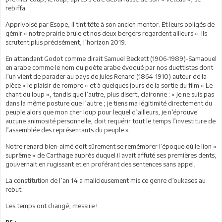
rebiffa.
Apprivoisé par Esope, il tint tête à son ancien mentor. Et leurs obligés de
gémir « notre prairie brûle et nos deux bergers regardent ailleurs ». Ils
scrutent plus précisément, l’horizon 2019.
En attendant Godot comme dirait Samuel Beckett (1906-1989)-Samaouel
en arabe comme le nom du poète arabe évoqué par nos duettistes dont
l’un vient de parader au pays de Jules Renard (1864-1910) auteur de la
pièce « le plaisir de rompre » et à quelques jours de la sortie du film « Le
chant du loup », tandis que l’autre, plus disert, claironne : « je ne suis pas
dans la même posture que l’autre ; je tiens ma légitimité directement du
peuple alors que mon cher loup pour lequel d’ailleurs, je n’éprouve
aucune animosité personnelle, doit requérir tout le temps l’investiture de
l’assemblée des représentants du peuple ».
Notre renard bien-aimé doit sûrement se remémorer l’époque où le lion «
suprême » de Carthage auprès duquel il avait affuté ses premières dents,
gouvernait en rugissant et en proférant des sentences sans appel.
La constitution de l’an 14 a malicieusement mis ce genre d’oukases au
rebut.
Les temps ont changé, messire !