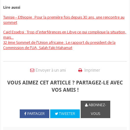
Lire aussi
Tunisie – Ethiopie : Pour la première fois depuis 30 ans, une rencontre au
sommet
Caïd Essebsi : Trop d’interférences en Libye ce qui complique la situation,
mais…
32 ème Sommet de l'Union africaine : Le rapport du president de la
Commission de l'UA, Salah Faki Mahamat
Envoyer à un ami
Imprimer
VOUS AIMEZ CET ARTICLE ? PARTAGEZ-LE AVEC
VOS AMIS !
ABONNEZ-
PARTAGER
TWEETER
VOUS