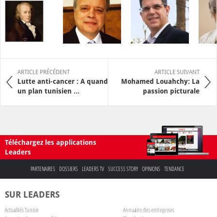
ARTICLE PRÉCÉDENT
ARTICLE SUIVANT
Lutte anti-cancer : A quand
Mohamed Louahchy: La
un plan tunisien ...
passion picturale
Téléchargez les applications
Leaders
PARTENAIRES
DOSSIERS
LEADERS TV
SUCCESS STORY
OPINIONS
TENDANCE
SUR LEADERS
Actualités Tunisie
Annuaire des entreprises