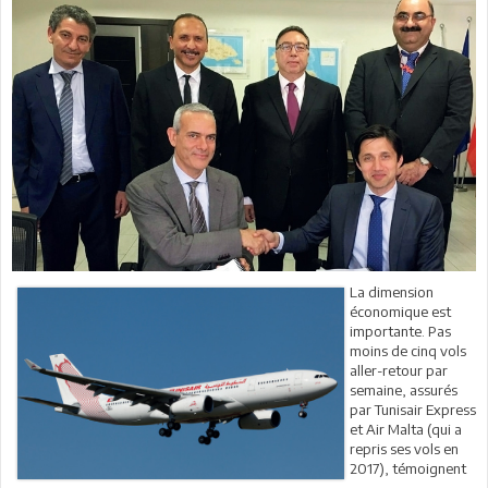
La dimension
économique est
importante. Pas
moins de cinq vols
aller-retour par
semaine, assurés
par Tunisair Express
et Air Malta (qui a
repris ses vols en
2017), témoignent