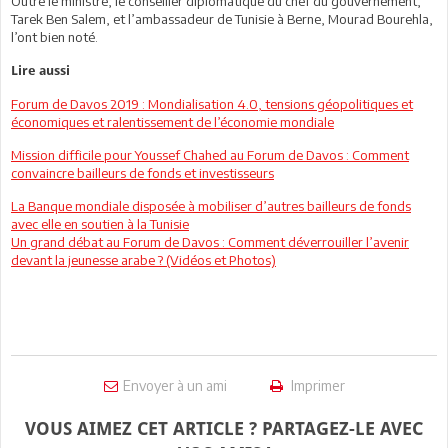
Outre le ministre, le conseiller diplomatique du chef du gouvernement,
Tarek Ben Salem, et l’ambassadeur de Tunisie à Berne, Mourad Bourehla,
l’ont bien noté.
Lire aussi
Forum de Davos 2019 : Mondialisation 4.0, tensions géopolitiques et
économiques et ralentissement de l’économie mondiale
Mission difficile pour Youssef Chahed au Forum de Davos : Comment
convaincre bailleurs de fonds et investisseurs
La Banque mondiale disposée à mobiliser d’autres bailleurs de fonds
avec elle en soutien à la Tunisie
Un grand débat au Forum de Davos : Comment déverrouiller l’avenir
devant la jeunesse arabe ? (Vidéos et Photos)
Envoyer à un ami
Imprimer
VOUS AIMEZ CET ARTICLE ? PARTAGEZ-LE AVEC