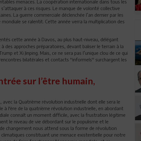
itables menaces. La coopération internationale dans tous les
de s’attaquer à ces risques. Le manque de volonté collective
maines. La guerre commerciale déclenchée l’an dernier par les
e mondiale se ralentit. Cette année verra la multiplication des
entés cette année à Davos, au plus haut-niveau, délégant
 à des approches préparatoires, devant baliser le terrain à la
rump et Xi Jinping. Mais, ce ne sera pas l’unique clou de ce qui
encontres bilatérales et contacts ''informels'' surchargent les
trée sur l’être humain,
avec la Quatrième révolution industrielle dont elle sera le
e à l'ère de la quatrième révolution industrielle, en abordant
ale connaît un moment difficile, avec la frustration légitime
ment le niveau de vie débordant sur le populisme et le
e de changement nous attend sous la forme de révolution
climatiques constituant une menace existentielle pour notre