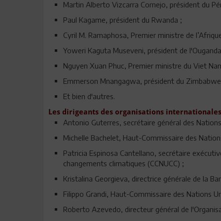
Martin Alberto Vizcarra Cornejo, président du Pé
Paul Kagame, président du Rwanda ;
Cyril M. Ramaphosa, Premier ministre de l’Afriqu
Yoweri Kaguta Museveni, président de l'Ouganda
Nguyen Xuan Phuc, Premier ministre du Viet Na
Emmerson Mnangagwa, président du Zimbabw
Et bien d'autres.
Les dirigeants des organisations internationale
Antonio Guterres, secrétaire général des Nations
Michelle Bachelet, Haut-Commissaire des Nation
Patricia Espinosa Cantellano, secrétaire exécuti
changements climatiques (CCNUCC) ;
Kristalina Georgieva, directrice générale de la B
Filippo Grandi, Haut-Commissaire des Nations Uni
Roberto Azevedo, directeur général de l'Organi