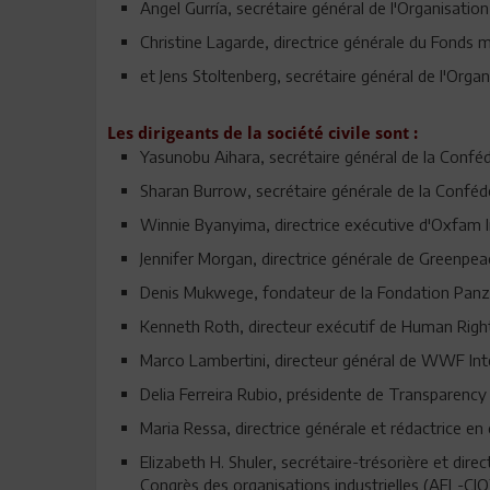
Angel Gurría, secrétaire général de l'Organisat
Christine Lagarde, directrice générale du Fonds m
et Jens Stoltenberg, secrétaire général de l'Organ
Les dirigeants de la société civile sont :
Yasunobu Aihara, secrétaire général de la Conféd
Sharan Burrow, secrétaire générale de la Confédér
Winnie Byanyima, directrice exécutive d'Oxfam I
Jennifer Morgan, directrice générale de Greenpeac
Denis Mukwege, fondateur de la Fondation Panzi, 
Kenneth Roth, directeur exécutif de Human Righ
Marco Lambertini, directeur général de WWF Inte
Delia Ferreira Rubio, présidente de Transparency 
Maria Ressa, directrice générale et rédactrice en
Elizabeth H. Shuler, secrétaire-trésorière et direc
Congrès des organisations industrielles (AFL-CIO)