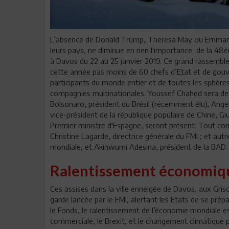
L’absence de Donald Trump, Theresa May ou Emmanuel
leurs pays, ne diminue en rien l'importance de la 4
à Davos du 22 au 25 janvier 2019. Ce grand rassembl
cette année pas moins de 60 chefs d’Etat et de gouv
participants du monde entier et de toutes les sphère
compagnies multinationales. Youssef Chahed sera de la
Bolsonaro, président du Brésil (récemment élu), Ange
vice-président de la république populaire de Chine, G
Premier ministre d'Espagne, seront présent. Tout co
Christine Lagarde, directrice générale du FMI ; et autr
mondiale, et Akinwumi Adesina, président de la BAD.
Ralentissement économ
Ces assises dans la ville enneigée de Davos, aux Gris
garde lancée par le FMI, alertant les Etats de se prépar
le Fonds, le ralentissement de l’économie mondiale est 
commerciale, le Brexit, et le changement climatique p