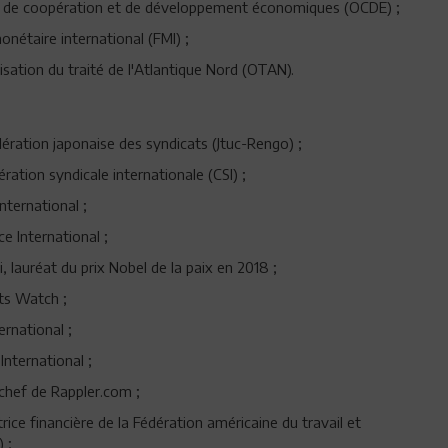
ion de coopération et de développement économiques (OCDE) ;
onétaire international (FMI) ;
isation du traité de l'Atlantique Nord (OTAN).
ération japonaise des syndicats (Jtuc-Rengo) ;
ation syndicale internationale (CSI) ;
nternational ;
e International ;
lauréat du prix Nobel de la paix en 2018 ;
ts Watch ;
rnational ;
International ;
 chef de Rappler.com ;
trice financière de la Fédération américaine du travail et
 ;