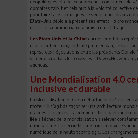
géopolitiques et géo-économiques constituent de vér
domaines faiblit et cela nuit à la volonté collective 
pour faire face aux risques se vérifie dans divers do
Etats-Unis déploie à présent ses effets : la croissanc
différends commerciaux soumis à un arbitrage.
qui ne seront pas représ
Les Etats-Unis et la Chine
cependant des dirigeants de premier plan, se livreront
reprise des négociations entre les présidents Donald T
se déroulera dans les coulisses à Davos.Networking, r
agendas.
Une Mondialisation 4.0 cen
inclusive et durable
La Mondialisation 4.0 sera débattue en thème central, 
moteur. Il s’agit de façonner une architecture mondial
grandes tendances. La première : la coopération mondi
liée à l'échec de la mondialisation à relever constam
nationalisme. La seconde : une toute nouvelle vagu
numérique de la haute technologie. Les changements 