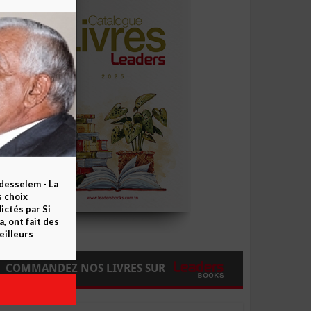
esselem - La
s choix
ctés par Si
 ont fait des
eilleurs
COMMANDEZ NOS LIVRES SUR