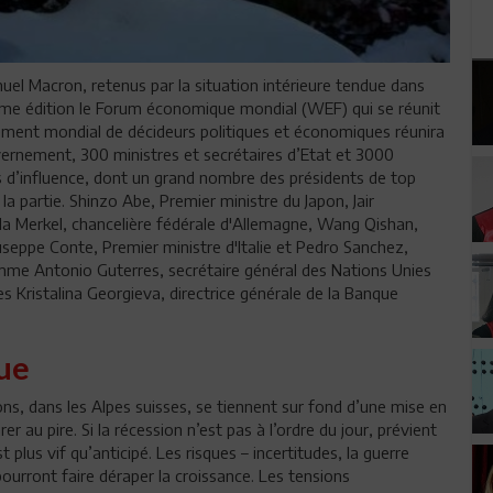
 Macron, retenus par la situation intérieure tendue dans
8ème édition le Forum économique mondial (WEF) qui se réunit
ement mondial de décideurs politiques et économiques réunira
ernement, 300 ministres et secrétaires d’Etat et 3000
s d’influence, dont un grand nombre des présidents de top
 partie. Shinzo Abe, Premier ministre du Japon, Jair
la Merkel, chancelière fédérale d'Allemagne, Wang Qishan,
iuseppe Conte, Premier ministre d'Italie et Pedro Sanchez,
mme Antonio Guterres, secrétaire général des Nations Unies
es Kristalina Georgieva, directrice générale de la Banque
ique
ons, dans les Alpes suisses, se tiennent sur fond d’une mise en
er au pire. Si la récession n’est pas à l’ordre du jour, prévient
plus vif qu’anticipé. Les risques – incertitudes, la guerre
ourront faire déraper la croissance. Les tensions