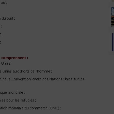
rou ;
e du Sud ;
 ;
m;
e;
s comprennent :
 Unies ;
s Unies aux droits de l'homme ;
ve de la Convention-cadre des Nations Unies sur les
anque mondiale ;
es pour les réfugiés ;
sation mondiale du commerce (OMC) ;