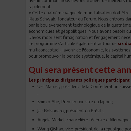
avenir commun, nous devons trouver de meilleurs mo
rapidement.
« Cette quatrième vague de mondialisation doit être ce
Klaus Schwab, fondateur du Forum. Nous entrons dan
par le bouleversement technologique de la quatrième r
économiques et géopolitiques. Nous avons besoin que 
Davos mobilisent l’imagination et l’engagement néces
Le programme s'articule également autour de
six di
multiconceptuel, l'avenir de l'économie, les systèmes i
pour promouvoir la pensée systémique, le capital huma
Qui sera présent cette an
Les principaux dirigeants politiques participant 
Ueli Maurer, président de la Confédération suisse
;
Shinzo Abe, Premier ministre du Japon ;
Jair Bolsonaro, président du Brésil ;
Angela Merkel, chancelière fédérale d'Allemagne 
Wang Qishan, vice-président de la république pop