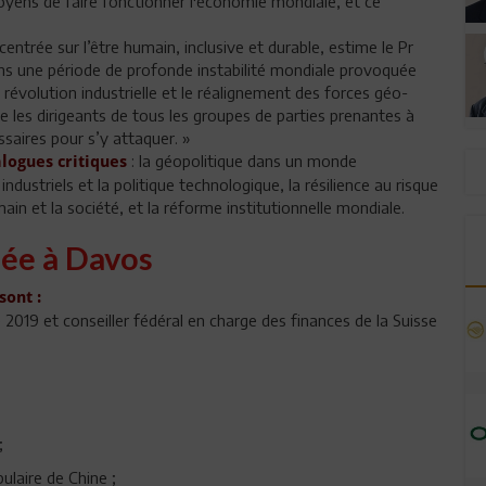
yens de faire fonctionner l'économie mondiale, et ce
ntrée sur l’être humain, inclusive et durable, estime le Pr
s une période de profonde instabilité mondiale provoquée
évolution industrielle et le réalignement des forces géo-
les dirigeants de tous les groupes de parties prenantes à
saires pour s’y attaquer. »
: la géopolitique dans un monde
alogues critiques
ndustriels et la politique technologique, la résilience au risque
in et la société, et la réforme institutionnelle mondiale.
née à Davos
sont :
 2019 et conseiller fédéral en charge des finances de la Suisse
;
ulaire de Chine ;