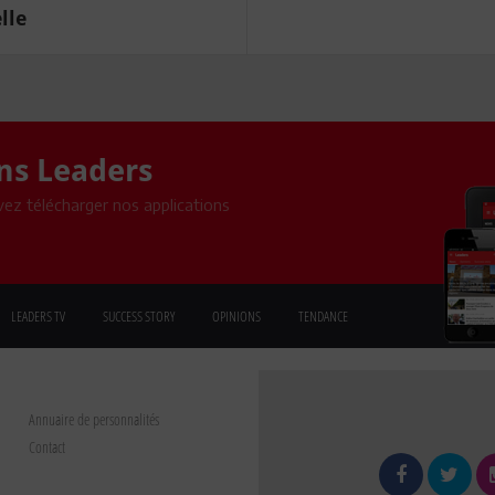
lle
ons Leaders
ez télécharger nos applications
LEADERS TV
SUCCESS STORY
OPINIONS
TENDANCE
Annuaire de personnalités
Contact