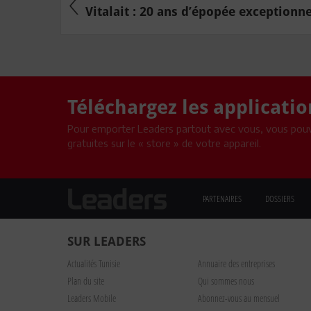
Vitalait : 20 ans d’épopée exceptionne
Téléchargez les applicati
Pour emporter Leaders partout avec vous, vous pouv
gratuites sur le « store » de votre appareil.
PARTENAIRES
DOSSIERS
SUR LEADERS
Actualités Tunisie
Annuaire des entreprises
Plan du site
Qui sommes nous
Leaders Mobile
Abonnez-vous au mensuel