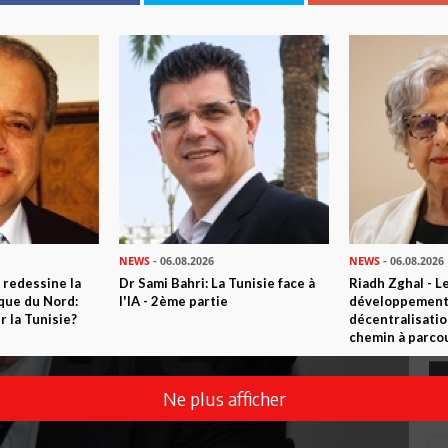
NEWS
- 06.08.2026
NEWS
- 06.08.2026
 redessine la
Dr Sami Bahri: La Tunisie face à
Riadh Zghal - L
ique du Nord:
l'IA - 2ème partie
développement:
 la Tunisie?
décentralisatio
chemin à parcou
Ne plus afficher