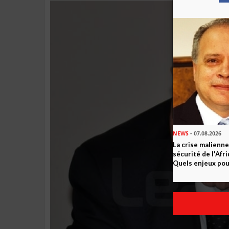
NEWS
- 07.08.2026
La crise malienne
sécurité de l'Afr
Quels enjeux pour