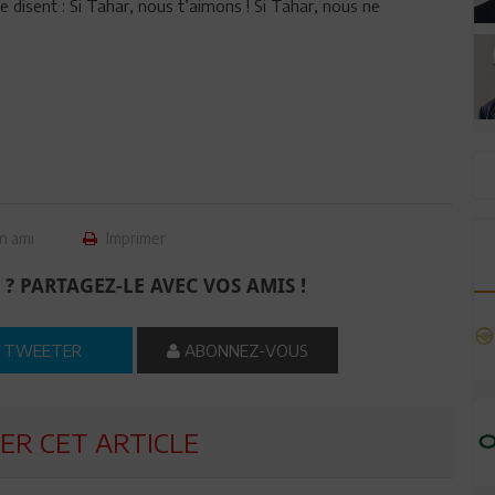
te disent : Si Tahar, nous t’aimons ! Si Tahar, nous ne
n ami
Imprimer
 ? PARTAGEZ-LE AVEC VOS AMIS !
TWEETER
ABONNEZ-VOUS
R CET ARTICLE