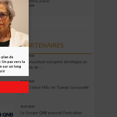
aux chiffres arabes
09.07.2026
PARTENAIRES
06.08.2026
e plan de
Un consortium européen développe un
 Un pas vers la
n sur un long
modèle de ...
rir
04.08.2026
OPPO lance l'A6c en Tunisie: la nouvelle
...
29.07.2026
Le Groupe QNB poursuit l’exécution