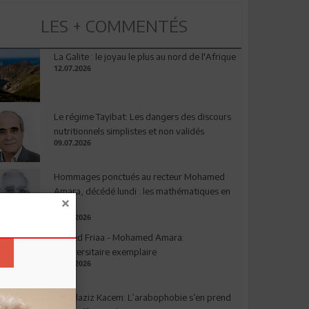
LES + COMMENTÉS
La Galite : le joyau le plus au nord de l'Afrique
12.07.2026
Le régime Tayibat: Les dangers des discours
nutritionnels simplistes et non validés
09.07.2026
Hommages ponctués au recteur Mohamed
Amara, décédé lundi : les mathématiques en
deuil
03.08.2026
Ahmed Friaa - Mohamed Amara:
l’Universitaire exemplaire
04.08.2026
Abdelaziz Kacem: L’arabophobie s’en prend