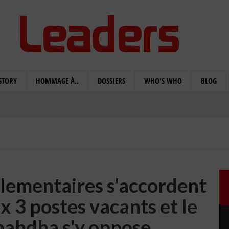
STORY
HOMMAGE À..
DOSSIERS
WHO'S WHO
BLOG
arlementaires s'accordent
x 3 postes vacants et le
nahdha s'y oppose