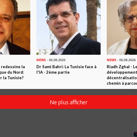
Envoyer
NEWS
- 06.08.2026
NEWS
- 06.08.2026
 redessine la
Dr Sami Bahri: La Tunisie face à
Riadh Zghal - L
ique du Nord:
l'IA - 2ème partie
développement:
 la Tunisie?
décentralisatio
chemin à parcou
Ne plus afficher