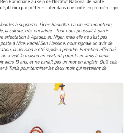
Ben Romdhane au sein de l’Institut National de Santé
, il finira par préférer…aller dans une unité en première ligne
lourdes à supporter, lâche Raoudha. La vie est monotone,
e, la culture, très encadrée... Tout nous poussait à partir
e affectation à Agadez, au Niger, mais elle ne s’est pas
n poste à Nice, Kamel Ben Hassine, nous signale un avis de
tion, la décision a été rapide à prendre. Entretien effectué,
 on a vidé la maison en invitant parents et amis à venir
it alors 13 ans, et ne parlait pas un mot en anglais. Qu’à cela
ster à Tunis pour terminer les deux mois qui restaient de