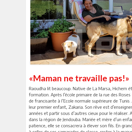
«Maman ne travaille pas!»
Raoudha lit beaucoup. Native de La Marsa, Hichem étan
formation. Après l’école primaire de la rue des Roses 
de francisante à l’Ecole normale supérieure de Tunis 
leur premier enfant, Zakaria. Son rêve est d’enseigne
années et partir sous d’autres cieux pour le réaliser. 
dans la région de Jendouba. Mariée et mère d’un enfant
patience, elle se consacrera à élever son fils. En gra
à celles de ses camarades de classe, rester à la maison 