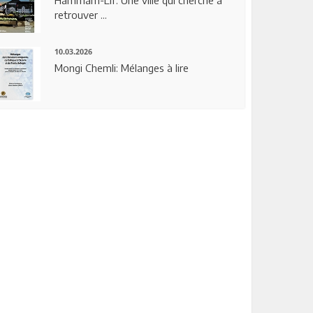
Hammam-Lif: Une ville qui cherche à
retrouver ...
10.03.2026
Mongi Chemli: Mélanges à lire