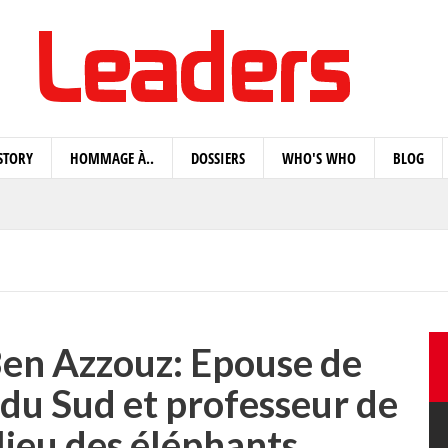
STORY
HOMMAGE À..
DOSSIERS
WHO'S WHO
BLOG
en Azzouz: Epouse de
du Sud et professeur de
lieu des éléphants