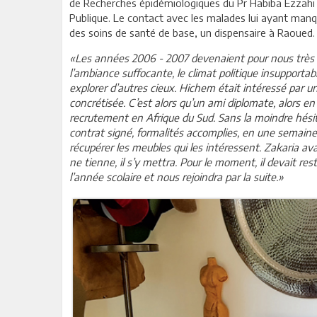
de Recherches épidémiologiques du Pr Habiba Ezzahi 
Publique. Le contact avec les malades lui ayant manqué
des soins de santé de base, un dispensaire à Raoued.
«Les années 2006 - 2007 devenaient pour nous très 
l’ambiance suffocante, le climat politique insupportabl
explorer d’autres cieux. Hichem était intéressé par un
concrétisée. C’est alors qu’un ami diplomate, alors e
recrutement en Afrique du Sud. Sans la moindre hésita
contrat signé, formalités accomplies, en une semaine
récupérer les meubles qui les intéressent. Zakaria ava
ne tienne, il s’y mettra. Pour le moment, il devait re
l’année scolaire et nous rejoindra par la suite.»