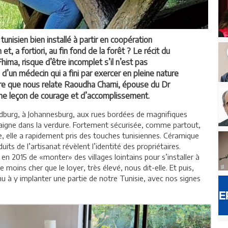
unisien bien installé à partir en coopération
et, a fortiori, au fin fond de la forêt ? Le récit du
ima, risque d’être incomplet s’il n’est pas
’un médecin qui a fini par exercer en pleine nature
ire que nous relate Raoudha Charni, épouse du Dr
ne leçon de courage et d’accomplissement.
ndburg, à Johannesburg, aux rues bordées de magnifiques
baigne dans la verdure. Fortement sécurisée, comme partout,
ine, elle a rapidement pris des touches tunisiennes. Céramique
ts de l’artisanat révèlent l’identité des propriétaires.
en 2015 de «monter» des villages lointains pour s’installer à
ins cher que le loyer, très élevé, nous dit-elle. Et puis,
 à y implanter une partie de notre Tunisie, avec nos signes