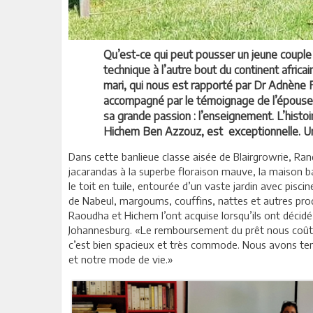
Qu’est-ce qui peut pousser un jeune couple t
technique à l’autre bout du continent africain 
mari, qui nous est rapporté par Dr Adnène Fh
accompagné par le témoignage de l’épouse d
sa grande passion : l’enseignement. L’histo
Hichem Ben Azzouz, est exceptionnelle. U
Dans cette banlieue classe aisée de Blairgrowrie, Ra
jacarandas à la superbe floraison mauve, la maison 
le toit en tuile, entourée d’un vaste jardin avec pisc
de Nabeul, margoums, couffins, nattes et autres produi
Raoudha et Hichem l’ont acquise lorsqu’ils ont décidé 
Johannesburg. «Le remboursement du prêt nous coûte mo
c’est bien spacieux et très commode. Nous avons tenu
et notre mode de vie.»