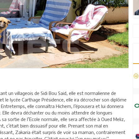
t un villageois de Sidi Bou Said, elle est normalienne de
et le lycée Carthage Présidence, elle ira décrocher son diplôme
. Entretemps, elle connaîtra Hichem, l’épousera et lui donnera
r. Elle devra déchanter ou du moins attendre de longues
A sa sortie de l’Ecole normale, elle sera affectée à Oued Meliz,
, c’était bien dissuasif pour elle. Prenant son mal en
ndissant, Zakaria était surpris de voir sa maman, contrairement
et ne pas travailler. C’était pour lui ‘’un peu mal vu’’.