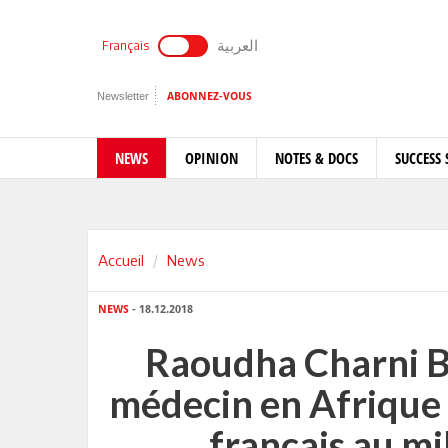
العربية
Français
Newsletter
ABONNEZ-VOUS
NEWS
OPINION
NOTES & DOCS
SUCCESS 
Accueil
News
NEWS
- 18.12.2018
Raoudha Charni B
médecin en Afrique 
français au mi