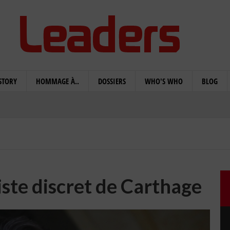
STORY
HOMMAGE À..
DOSSIERS
WHO'S WHO
BLOG
iste discret de Carthage