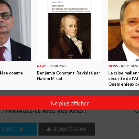
net présidentiel, en qualité de conseiller chargé des affaires
illeurs lui qui assurera l’intérim du directeur du cabinet
octobre dernier, jusqu’à l’entrée en fonction de Salma Elloumi
icacité discrète.
NEWS
- 08.08.2026
NEWS
- 07.08.2026
ntière comme
Benjamin Constant: Revisité par
La crise malien
Hatem M’rad
sécurité de l'A
Quels enjeux po
n ami
Imprimer
Ne plus afficher
 ? PARTAGEZ-LE AVEC VOS AMIS !
TWEETER
ABONNEZ-VOUS