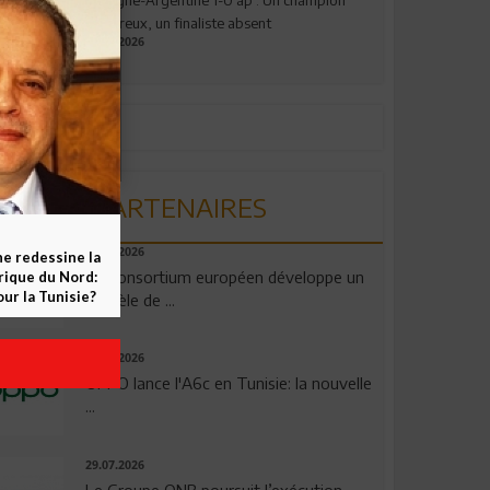
valeureux, un finaliste absent
19.07.2026
PARTENAIRES
06.08.2026
ne redessine la
Un consortium européen développe un
frique du Nord:
ur la Tunisie?
modèle de ...
04.08.2026
OPPO lance l'A6c en Tunisie: la nouvelle
...
29.07.2026
Le Groupe QNB poursuit l’exécution