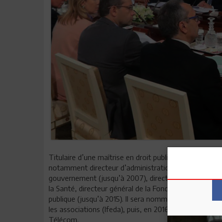
Titulaire d’une maîtrise en droit public (1991) et du d
notamment directeur d’administration centrale aux serv
gouvernement (jusqu’à 2007), directeur général de l’u
la Santé, directeur général de la Fonction publique (
publique (jusqu’à 2015). Il sera nommé en 2015 direc
les associations (Ifeda), puis, en 2016, directeur cen
Télécom.