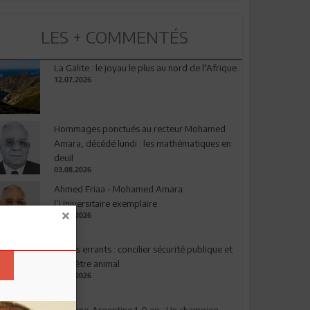
LES + COMMENTÉS
La Galite : le joyau le plus au nord de l'Afrique
12.07.2026
Hommages ponctués au recteur Mohamed
Amara, décédé lundi : les mathématiques en
deuil
03.08.2026
Ahmed Friaa - Mohamed Amara:
l’Universitaire exemplaire
04.08.2026
Chiens errants : concilier sécurité publique et
bien-être animal
17.07.2026
Espagne-Argentine 1-0 ap : Un champion