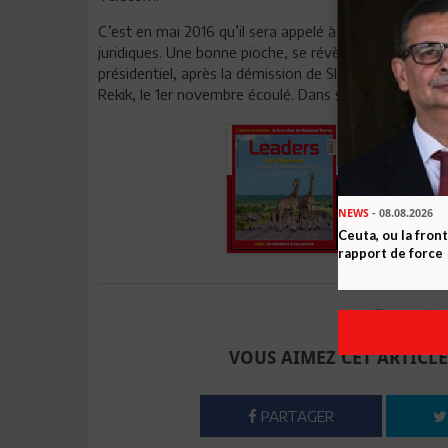
C’est en mai 2016 qu’il sera appelé à rejoindre le cabi
juridiques. Une bonne pioche, se révèlera-t-il. C’est d’a
présidentiel, après la démission de Slim Azzabi, le 9 
Rekik, le 1er novembre écoulé. Dans sa coutumière eff
NEWS
- 08.08.2026
Ceuta, ou la fro
rapport de force
Envoyer à u
VOUS AIMEZ CET ARTICLE
PARTAGER