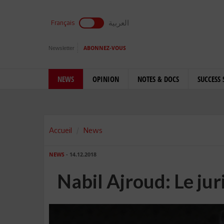
العربية
Français
Newsletter
ABONNEZ-VOUS
NEWS
OPINION
NOTES & DOCS
SUCCESS 
Accueil
News
NEWS
- 14.12.2018
Nabil Ajroud: Le jur