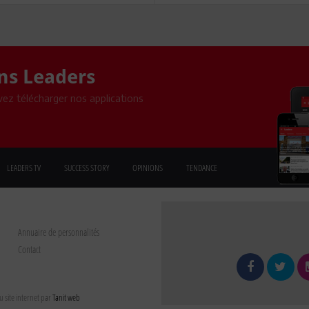
ons Leaders
ez télécharger nos applications
LEADERS TV
SUCCESS STORY
OPINIONS
TENDANCE
Annuaire de personnalités
Contact
 site internet par
Tanit web