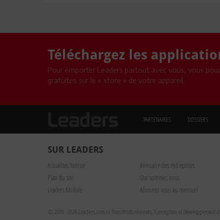
Téléchargez les applicati
Pour emporter Leaders partout avec vous, vous pouv
gratuites sur le « store » de votre appareil.
PARTENAIRES
DOSSIERS
SUR LEADERS
Actualités Tunisie
Annuaire des entreprises
Plan du site
Qui sommes nous
Leaders Mobile
Abonnez-vous au mensuel
© 2009 - 2026 Leaders.com.tn Tous droits réservés.
Conception et Développement du