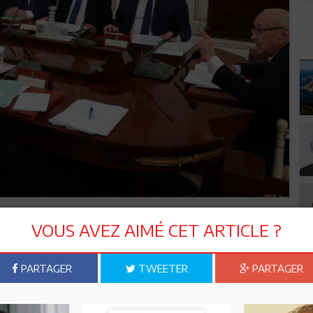
iplôme du cycle supérieur de l’ENA (1995), Nabil Ajroud a été
VOUS AVEZ AIMÉ CET ARTICLE ?
ices du conseiller juridique et de législation du
nité des études juridiques et du contentieux au ministère de
2010-2012) et président du Comité général de la Fonction
PARTAGER
TWEETER
PARTAGER
teur général du Centre de formation et de documentation sur
tral des ressources humaines à Tunisie