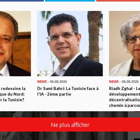
NEWS
- 06.08.2026
NEWS
- 06.08.2026
 redessine la
Dr Sami Bahri: La Tunisie face à
Riadh Zghal - L
ique du Nord:
l'IA - 2ème partie
développement:
 la Tunisie?
décentralisatio
chemin à parcou
Ne plus afficher