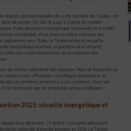
e relative, pendant laquelle elle a été membre de l’Opaep, est
 deux décennies. De fait, le pays a changé de modèle
’espoir d’une abondance énergétique renouvelée et la réalité
cénario souhaitable, d’une mise en valeur intensive des
algériennes vers l’Italie, la Tunisie resterait en partie
te géopolitique incertain, la question de la sécurité
 à celles non moins importantes de la réduction des
eur.
eurs du secteur attendent des réponses. Mais de fréquents ou
s rendre moins efficientes. La politique énergétique se
ielle des six dernières années n’y a pas contribué. Pour une
il est nécessaire que les principaux acteurs politiques
horizon 2025: sécurité énergétique et
l depuis deux décennies. Ce déficit s’est particulièrement
emande nationale d’énergie primaire en 2015. La Tunisie