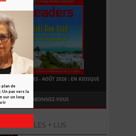
LEADERS N° 183 - AOÛT 2026 : EN KIOSQUE
e plan de
 Un pas vers la
n sur un long
ABONNEZ-VOUS
rir
LES + LUS