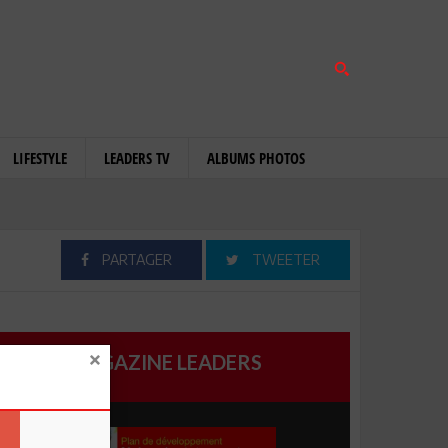
LIFESTYLE
LEADERS TV
ALBUMS PHOTOS
PARTAGER
TWEETER
MAGAZINE LEADERS