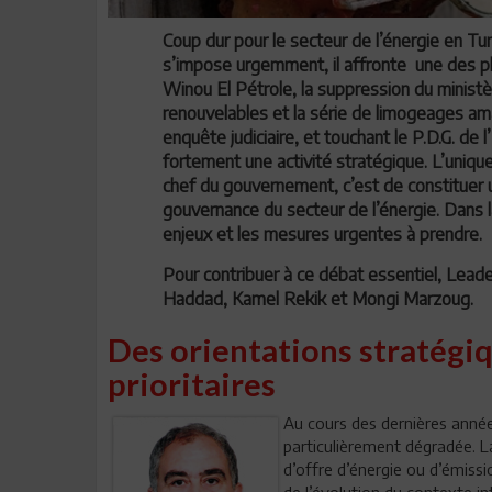
Coup dur pour le secteur de l’énergie en Tu
s’impose urgemment, il affronte une des p
Winou El Pétrole, la suppression du minist
renouvelables et la série de limogeages am
enquête judiciaire, et touchant le P.D.G. de 
fortement une activité stratégique. L’uniqu
chef du gouvernement, c’est de constituer un
gouvernance du secteur de l’énergie. Dans 
enjeux et les mesures urgentes à prendre.
Pour contribuer à ce débat essentiel, Leaders
Haddad, Kamel Rekik et Mongi Marzoug.
Des orientations stratégi
prioritaires
Au cours des dernières années
particulièrement dégradée. 
d’offre d’énergie ou d’émiss
de l’évolution du contexte i