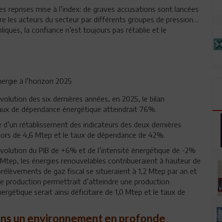
s reprises mise à l’index: de graves accusations sont lancées
 les acteurs du secteur par différents groupes de pression…
iques, la confiance n’est toujours pas rétablie et le
nergie à l’horizon 2025
volution des six dernières années, en 2025, le bilan
 taux de dépendance énergétique atteindrait 76%.
 d’un rétablissement des indicateurs des deux dernières
 alors de 4,6 Mtep et le taux de dépendance de 42%.
évolution du PIB de +6% et de l’intensité énergétique de -2%
4 Mtep, les énergies renouvelables contribueraient à hauteur de
 prélèvements de gaz fiscal se situeraient à 1,2 Mtep par an et
de production permettrait d’atteindre une production
rgétique serait ainsi déficitaire de 1,0 Mtep et le taux de
dans un environnement en profonde