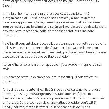
notre drapeau puisse flotter au-dessus de Rolland Garros et de l’US
Open.
Il m’a fait l’honneur de me prendre à ses côtés dans le comité
d’organisation du Tunis Open,et à son contact, j’ai non seulement
beaucoup appris, mais j’ai également apprécié ses qualités humaines.
Tout se réglait dans le calme et la sérénité.Il avait le souci du détail,savait
écouter, le tout avec beaucoup de modestie ettoujours une note
d’humour.
Il s’effaçait souvent devant ses collaborateurs pour les mettre au-devant
de la scène, et leur permettre de s’épanouir. Il croyait réellement au
travail en équipe, et savait pertinemment que chacun avait besoin de son
espace pour que se crée une véritable cohésion.
Aujourd’hui encore, dans mon quotidien, j’essaye de m’inspirer de son
style.
Si Mohamed reste un exemple pour tout sportif qu’il soit athlète ou
dirigeant.
A la veille de son centenaire, l’Espérance va très certainement rendre
hommage à ses grands dirigeants et Si Mohamed en fait partie.
Il est bon de rappeler qu’il a pris la présidence du club à un moment très
difficile, après la disparition du charismatique président qu’était Si
Chedly Zouiten, resté à la tête du club pendant plus de 30 ans.