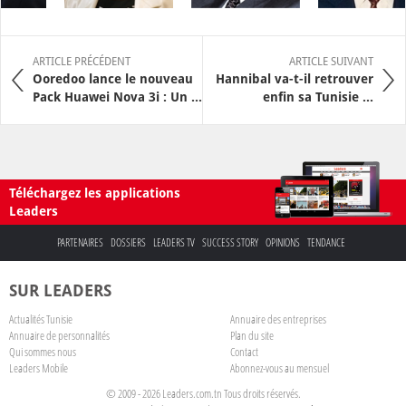
ARTICLE PRÉCÉDENT
ARTICLE SUIVANT
Ooredoo lance le nouveau
Hannibal va-t-il retrouver
Pack Huawei Nova 3i : Un ...
enfin sa Tunisie ...
Téléchargez les applications
Leaders
PARTENAIRES
DOSSIERS
LEADERS TV
SUCCESS STORY
OPINIONS
TENDANCE
SUR LEADERS
Actualités Tunisie
Annuaire des entreprises
Annuaire de personnalités
Plan du site
Qui sommes nous
Contact
Leaders Mobile
Abonnez-vous au mensuel
© 2009 - 2026 Leaders.com.tn Tous droits réservés.