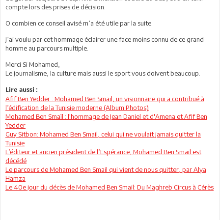
compte lors des prises de décision.
O combien ce conseil avisé m’a été utile par la suite.
J’ai voulu par cet hommage éclairer une face moins connu de ce grand
homme au parcours multiple.
Merci Si Mohamed,
Le journalisme, la culture mais aussi le sport vous doivent beaucoup.
Lire aussi :
Afif Ben Yedder : Mohamed Ben Smail, un visionnaire qui a contribué à
l’édification de la Tunisie moderne (Album Photos)
Mohamed Ben Smaïl : l'hommage de Jean Daniel et d'Amena et Afif Ben
Yedder
Guy Sitbon: Mohamed Ben Smail, celui qui ne voulait jamais quitter la
Tunisie
L’éditeur et ancien président de l’Espérance, Mohamed Ben Smail est
décédé
Le parcours de Mohamed Ben Smail qui vient de nous quitter, par Alya
Hamza
Le 40e jour du décès de Mohamed Ben Smail: Du Maghreb Circus à Cérès