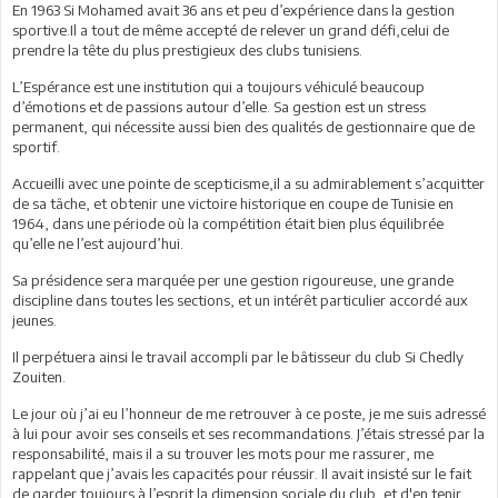
En 1963 Si Mohamed avait 36 ans et peu d’expérience dans la gestion
sportive.Il a tout de même accepté de relever un grand défi,celui de
prendre la tête du plus prestigieux des clubs tunisiens.
L’Espérance est une institution qui a toujours véhiculé beaucoup
d’émotions et de passions autour d’elle. Sa gestion est un stress
permanent, qui nécessite aussi bien des qualités de gestionnaire que de
sportif.
Accueilli avec une pointe de scepticisme,il a su admirablement s’acquitter
de sa tâche, et obtenir une victoire historique en coupe de Tunisie en
1964, dans une période où la compétition était bien plus équilibrée
qu’elle ne l’est aujourd’hui.
Sa présidence sera marquée per une gestion rigoureuse, une grande
discipline dans toutes les sections, et un intérêt particulier accordé aux
jeunes.
Il perpétuera ainsi le travail accompli par le bâtisseur du club Si Chedly
Zouiten.
Le jour où j’ai eu l’honneur de me retrouver à ce poste, je me suis adressé
à lui pour avoir ses conseils et ses recommandations. J’étais stressé par la
responsabilité, mais il a su trouver les mots pour me rassurer, me
rappelant que j’avais les capacités pour réussir. Il avait insisté sur le fait
de garder toujours à l’esprit la dimension sociale du club, et d'en tenir