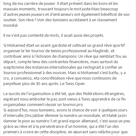
long de ma carrière de joueur. Il était présent dans les bons et les
mauvais moments, trouvant toujours le mot juste.Mais beaucoup
d’autres jeunes joueurs et d’entraineurs ont également bénéficié de son
soutien. Son rêve ? Voir des tunisiens accédaient à un classement
mondial.
Il ne s’est pas contenté de mots, il avait aussi des projets.
Si Mohamed était un avant-gardiste et cultivait un grand rêve sportif :
organiser le 1er tournoi de tennis professionnel au Maghreb, et
contribuer ainsi à l’éclosion de champions. Un rêve qui semblait fou au
départ, compte tenu des contraintes financières, mais surtout du
scepticisme des instances internationales qui rechignait à confier un
tournoi professionnel à des novices. Mais si Mohamed s’est battu, y a
cru, a convaincu, eta concrétiséson rêve que nous continuons de
perpétuer plus de 30 ans après :Le Tunis Open.
Le succès de l’organisation a été tel, que des fédérations étrangères,
espérant nous emboiter le pas,sont venus à Tunis apprendre de ce fin
organisateur comment réussir un tournoi pro.
Si aujourd’hui, nous tunisiens, avons la chance de voir à quelques jours
d’intervalle,Ons Jabber éliminer la numéro un mondiale, et Malek Jaziri
damner le pion au numéro 5 et grand espoir allemand, c’est aussi un peu
grâce au rêve et à la persévérance d’un homme, qui a été l’un des
premiers à croire en cette discipline, en œuvrant sans relâche pour que