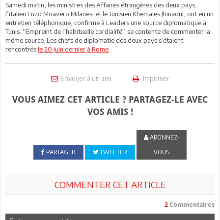
Samedi matin, les ministres des Affaires étrangères des deux pays,
l’italien Enzo Moavero Milanesi et le tunisien Khemaies Jhinaoui, ont eu un
entretien téléphonique, confirme à Leaders une source diplomatique à
Tunis. ‘’Empreint de l’habituelle cordialité’’ se contente de commenter la
même source. Les chefs de diplomatie des deux pays s’étaient
rencontrés
le 20 juin dernier à Rome
.
Envoyer à un ami
Imprimer
VOUS AIMEZ CET ARTICLE ? PARTAGEZ-LE AVEC
VOS AMIS !
ABONNEZ-
PARTAGER
TWEETER
VOUS
COMMENTER CET ARTICLE
2
Commentaires