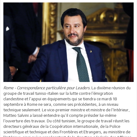
Rome - Correspondance particulière pour Leaders.
La dixième réunion du
groupe de travail tuniso-italien sur la lutte contre l’émigration
clandestine et l’appui en équipements qui se tiendra ce mardi 18
septembre à Rome ne sera, comme ses précédentes, à un niveau
technique seulement. Le vice-premier ministre et ministre de l’Intérieur,
Matteo Salvini a laissé entendre qu’il compte présider lui-même
l’ouverture des travaux. Du côté tunisien, le groupe de travail réunit les
directeurs généraux de la Coopération internationale, de la Police
scientifique et technique et des Frontières et Etrangers, au ministère de