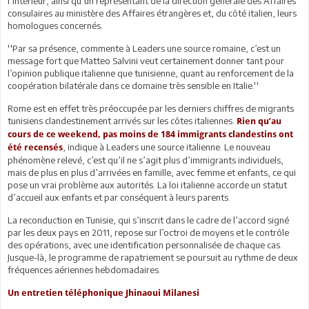
l’Intérieur, ainsi qu’un représentant de la direction générale des Affaires
consulaires au ministère des Affaires étrangères et, du côté italien, leurs
homologues concernés.
''Par sa présence, commente à Leaders une source romaine, c’est un
message fort que Matteo Salvini veut certainement donner tant pour
l’opinion publique italienne que tunisienne, quant au renforcement de la
coopération bilatérale dans ce domaine très sensible en Italie.''
Rome est en effet très préoccupée par les derniers chiffres de migrants
tunisiens clandestinement arrivés sur les côtes italiennes.
Rien qu’au
cours de ce weekend, pas moins de 184 immigrants clandestins ont
, indique à Leaders une source italienne. Le nouveau
été recensés
phénomène relevé, c’est qu’il ne s’agit plus d’immigrants individuels,
mais de plus en plus d’arrivées en famille, avec femme et enfants, ce qui
pose un vrai problème aux autorités. La loi italienne accorde un statut
d’accueil aux enfants et par conséquent à leurs parents.
La reconduction en Tunisie, qui s’inscrit dans le cadre de l’accord signé
par les deux pays en 2011, repose sur l’octroi de moyens et le contrôle
des opérations, avec une identification personnalisée de chaque cas.
Jusque-là, le programme de rapatriement se poursuit au rythme de deux
fréquences aériennes hebdomadaires.
Un entretien téléphonique Jhinaoui Milanesi