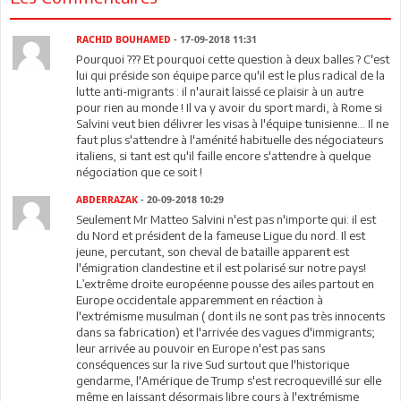
RACHID BOUHAMED
- 17-09-2018 11:31
Pourquoi ??? Et pourquoi cette question à deux balles ? C'est
lui qui préside son équipe parce qu'il est le plus radical de la
lutte anti-migrants : il n'aurait laissé ce plaisir à un autre
pour rien au monde ! Il va y avoir du sport mardi, à Rome si
Salvini veut bien délivrer les visas à l'équipe tunisienne... Il ne
faut plus s'attendre à l'aménité habituelle des négociateurs
italiens, si tant est qu'il faille encore s'attendre à quelque
négociation que ce soit !
ABDERRAZAK
- 20-09-2018 10:29
Seulement Mr Matteo Salvini n'est pas n'importe qui: il est
du Nord et président de la fameuse Ligue du nord. Il est
jeune, percutant, son cheval de bataille apparent est
l'émigration clandestine et il est polarisé sur notre pays!
L’extrême droite européenne pousse des ailes partout en
Europe occidentale apparemment en réaction à
l'extrémisme musulman ( dont ils ne sont pas très innocents
dans sa fabrication) et l'arrivée des vagues d'immigrants;
leur arrivée au pouvoir en Europe n'est pas sans
conséquences sur la rive Sud surtout que l'historique
gendarme, l'Amérique de Trump s'est recroquevillé sur elle
même en laissant désormais libre cours à l'extrémisme