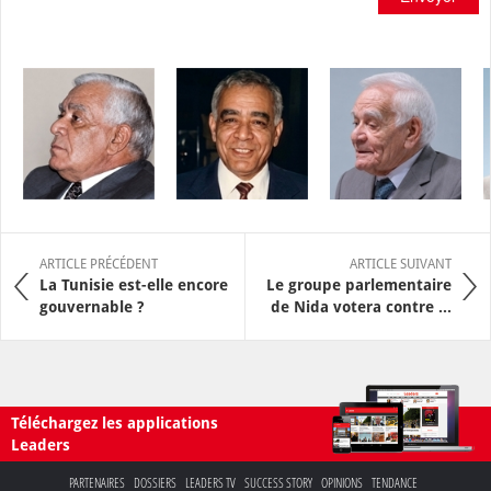
ARTICLE PRÉCÉDENT
ARTICLE SUIVANT
La Tunisie est-elle encore
Le groupe parlementaire
gouvernable ?
de Nida votera contre ...
Téléchargez les applications
Leaders
PARTENAIRES
DOSSIERS
LEADERS TV
SUCCESS STORY
OPINIONS
TENDANCE