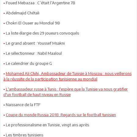
•
Foued Mebazaa : C’était l’Argentine 78
•
Abdelmajid Chétali
•
Chokri El Ouaer au Mondial 98
•
La liste élargie des 29 joueurs convoqués
•
Le grand absent : Youssef Msakni
•
Le sélectionneur : Nabil Maaloul
•
Le calendrier du groupe G
•
Mohamed Ali Chihi, Ambassadeur de Tunisie à Moscou : nous veillerons
à la réussite de la participation tunisienne au mondial
•
L'ambassadeur russe à Tunis : J'espère que la Tunisie va nous gratifier
d'un football de haut niveau en Russie
•
Naissance de la FTF
•
Coupe du monde Russia 2018: Regards sur le football tunisien
•
Le professionalisme en Tunisie, vingt ans après
•
Les timbres tunisiens