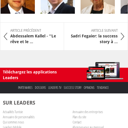
ARTICLE PRÉCÉDENT
ARTICLE SUIVANT
Abdessalem Kallel - ''Le
Sadri Fegaier: la success
rêve et le ...
story à ...
Téléchargez les applications
Leaders
PARTENAIRES
DOSSIERS
LEADERS TV
SUCCESS STORY
OPINIONS
TENDANCE
SUR LEADERS
Actualités Tunisie
Annuaire des entreprises
Annuaire de personnalités
Plan du site
Qui sommes nous
Contact
Leaders Mobile
Abonnez-vous au mensuel