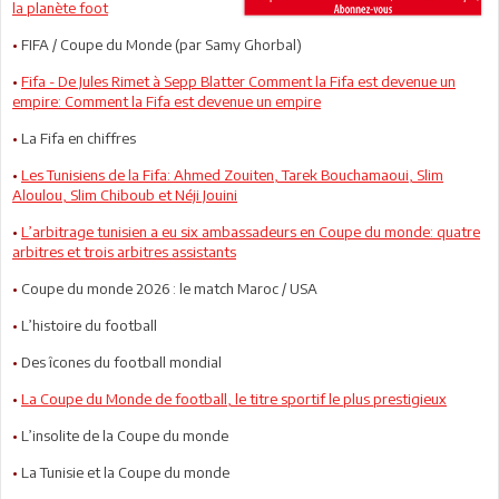
la planète foot
•
FIFA / Coupe du Monde (par Samy Ghorbal)
•
Fifa - De Jules Rimet à Sepp Blatter Comment la Fifa est devenue un
empire: Comment la Fifa est devenue un empire
•
La Fifa en chiffres
•
Les Tunisiens de la Fifa: Ahmed Zouiten, Tarek Bouchamaoui, Slim
Aloulou, Slim Chiboub et Néji Jouini
•
L’arbitrage tunisien a eu six ambassadeurs en Coupe du monde: quatre
arbitres et trois arbitres assistants
•
Coupe du monde 2026 : le match Maroc / USA
•
L’histoire du football
•
Des îcones du football mondial
•
La Coupe du Monde de football, le titre sportif le plus prestigieux
•
L’insolite de la Coupe du monde
•
La Tunisie et la Coupe du monde