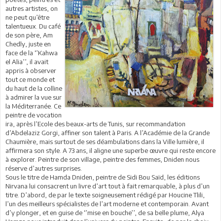
autres artistes, on
ne peut qu’être
talentueux. Du café
de son père, Am
Chedly, juste en
face de la ‘’Kahwa
el Alia’’, il avait
appris à observer
tout ce monde et
du haut de la colline
à admirer la vue sur
la Méditerranée. Ce
peintre de vocation
ira, après l’Ecole des beaux-arts de Tunis, sur recommandation
d’Abdelaziz Gorgi, affiner son talent à Paris. A l’Académie de la Grande
Chaumière, mais surtout de ses déambulations dans la Ville lumière, il
affirmera son style. A 73 ans, il aligne une superbe œuvre qui reste encore
à explorer. Peintre de son village, peintre des femmes, Dniden nous
réserve d’autres surprises.
Sous le titre de Hamda Dniden, peintre de Sidi Bou Saïd, les éditions
Nirvana lui consacrent un livre d’art tout à fait remarquable, à plus d’un
titre. D’abord, de par le texte soigneusement rédigé par Houcine Tlili,
l’un des meilleurs spécialistes de l’art moderne et contemporain. Avant
d’y plonger, et en guise de ‘’mise en bouche’’, de sa belle plume, Alya