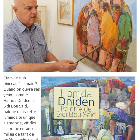
Etait-il né un
pinceau à la main ?
Quand on ouvre ses
yeux, comme
Hamda Dniden, à
Sidi Bou Saïd,
baigne dans cette
luminosité unique
au monde, vit dès
sa prime enfance au
milieu de tant de
poètes, peintres et