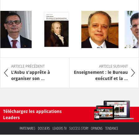
ARTICLE PRÉCÉDENT
ARTICLE SUIVANT
L'Asbu s'apprête à
Enseignement : le Bureau
organiser son ...
exécutif et la ...
Téléchargez les applications
Leaders
PARTENAIRES
DOSSIERS
LEADERS TV
SUCCESS STORY
OPINIONS
TENDANCE