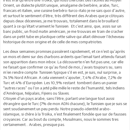
Orient, un dialecte plutôt unique, amalgame de berbère, arabe, Turc,
francais et italien, une cuisine berbéro-turco-italo je ne sais quoi d’autre,
et surtout le sentiment d’être, très différent des Arabes que je côtoyais
depuis deux décennies, je me trouvais, totalement dans le brouillard
quant à ce qu’était vraiment le Tunisien. Et c’est ainsi, que, assis sur un
banc public, un froid matin américain, je me trouvais en train de cracher
dans un petit tube en plastique cette salive qui allait dénouer l’écheveau
historique de mon origine et de celle de mes compatriotes.
Les deux semaines promises passèrent rapidement, et ce n’est qu’après
un mois et demi sur des charbons ardents que l’email tant attendu faisait
son apparition dans mon inbox. La découverte n’en fut pas une, car elle
ne faisait que confirmer ce qu’au fond de moi, j’avais toujours su, sans
m’en rendre compte. Tunisien typique s’il en est, je suis, nul surprise, a
74.5% Nord Africain. A cela viennent s’ajouter, 7,4% d’Arabe, 7,2% de
Turc et 4% d’Européen. Les 10,9% restant tombent dans un panier
“autres races” ou l’on a jeté pêle mêle le reste de l’humanité, tels Indiens
d’Amérique, Népalais, Fijiens ou Slaves.
Citoyen d’un pays arabe, sans l’être, parlant une langue tout aussi
étrangère que le Turc (7% de mon ADN chacune), le Tunisien que je suis se
sent soudainement un peu perdu. Notre pseudo-identité arabo-
islamique, si chère à la Troïka, n’est finalement fondée que sur de fausses
croyances. Car au bout du compte, Musulmans, nous le sommes tres
certainement… Arabes, presque pas.