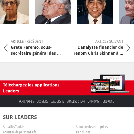
ARTICLE PRÉCÉDENT
ARTICLE SUIVANT
Grete Faremo, sous-
L’analyste financier de
secrétaire général des ...
renom Chris Skinner à ...
Téléchargez les applications
Leaders
PARTENAIRES
DOSSIERS
LEADERS TV
SUCCESS STORY
OPINIONS
TENDANCE
SUR LEADERS
Actualités Tunisie
Annuaire des entreprises
Annuaire de personnalités
Plan du site