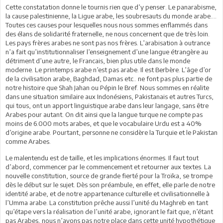
Cette constatation donne le tournis rien que d’y penser. Le panarabisme,
la cause palestinienne, la Ligue arabe, les soubresauts du monde arabe….
Toutes ces causes pour lesquelles nous nous sommes enflammés dans
des élans de solidarité fraternelle, ne nous concernent que de très loin.
Les pays frères arabes ne sont pas nos frères. L’arabisation à outrance
n’a fait qu’institutionnaliser l’enseignement d’une langue étrangère au
détriment d’une autre, le Francais, bien plus utile dans le monde
moderne. Le printemps arabe n’est pas arabe. Il est Berbère. L’âge d’or
de la civilisation arabe, Baghdad, Damas etc.. ne font pas plus partie de
notre histoire que Shah Jahan ou Pépin le Bref. Nous sommes en réalite
dans une situation similaire aux Indonésiens, Pakistanais et autres Turcs,
qui tous, ont un apport linguistique arabe dans leur langage, sans être
Arabes pour autant. On dit ainsi que la langue turque ne compte pas
moins de 6.000 mots arabes, et que le vocabulaire Urdu est a 40%
d’origine arabe. Pourtant, personne ne considère la Turquie et le Pakistan
comme Arabes.
Le malentendu est de taille, et les implications énormes. Il faut tout
d’abord, commencer par le commencement et retourner aux textes. La
nouvelle constitution, source de grande fierté pour la Troïka, se trompe
dès le début sur le sujet. Dès son préambule, en effet, elle parle de notre
identité arabe, et de notre appartenance culturelle et civilisationnelle à
l’Umma arabe. La constitution prêche aussi l’unité du Maghreb en tant
qu’étape vers la réalisation de l’unité arabe, ignorant le fait que, n’étant
pas Arabes, nous n’avons pas notre place dans cette unité hypothétique