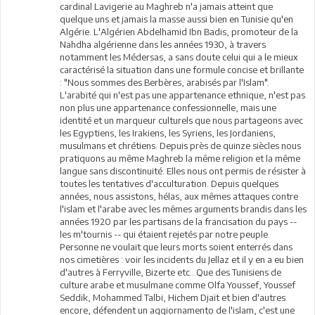
cardinal Lavigerie au Maghreb n'a jamais atteint que
quelque uns et jamais la masse aussi bien en Tunisie qu'en
Algérie. L'Algérien Abdelhamid Ibn Badis, promoteur de la
Nahdha algérienne dans les années 1930, à travers
notamment les Médersas, a sans doute celui qui a le mieux
caractérisé la situation dans une formule concise et brillante
: "Nous sommes des Berbères, arabisés par l'Islam".
L'arabité qui n'est pas une appartenance ethnique, n'est pas
non plus une appartenance confessionnelle, mais une
identité et un marqueur culturels que nous partageons avec
les Egyptiens, les Irakiens, les Syriens, les Jordaniens,
musulmans et chrétiens. Depuis près de quinze siècles nous
pratiquons au même Maghreb la même religion et la même
langue sans discontinuité. Elles nous ont permis de résister à
toutes les tentatives d'acculturation. Depuis quelques
années, nous assistons, hélas, aux mêmes attaques contre
l'islam et l'arabe avec les mêmes arguments brandis dans les
années 1920 par les partisans de la francisation du pays --
les m'tournis -- qui étaient rejetés par notre peuple.
Personne ne voulait que leurs morts soient enterrés dans
nos cimetières : voir les incidents du Jellaz et il y en a eu bien
d'autres à Ferryville, Bizerte etc.. Que des Tunisiens de
culture arabe et musulmane comme Olfa Youssef, Youssef
Seddik, Mohammed Talbi, Hichem Djaït et bien d'autres
encore, défendent un aggiornamento de l'islam, c'est une