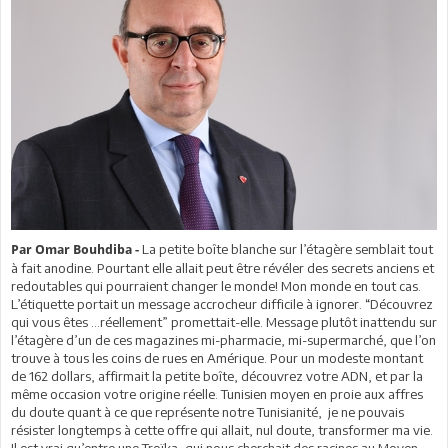
La petite boîte blanche sur l’étagère semblait tout
Par Omar Bouhdiba -
à fait anodine. Pourtant elle allait peut être révéler des secrets anciens et
redoutables qui pourraient changer le monde! Mon monde en tout cas.
L’étiquette portait un message accrocheur difficile à ignorer. “Découvrez
qui vous êtes …réellement” promettait-elle. Message plutôt inattendu sur
l’étagère d’un de ces magazines mi-pharmacie, mi-supermarché, que l’on
trouve à tous les coins de rues en Amérique. Pour un modeste montant
de 162 dollars, affirmait la petite boîte, découvrez votre ADN, et par la
même occasion votre origine réelle. Tunisien moyen en proie aux affres
du doute quant à ce que représente notre Tunisianité, je ne pouvais
résister longtemps à cette offre qui allait, nul doute, transformer ma vie.
Il est vrai qu’entre une Troïka, qui nous cherchait des racines au Moyen