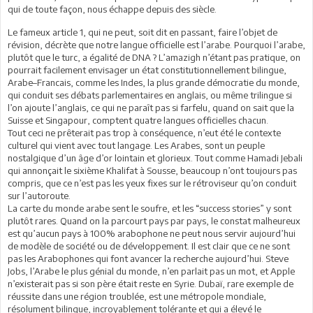
qui de toute façon, nous échappe depuis des siècle.
Le fameux article 1, qui ne peut, soit dit en passant, faire l’objet de
révision, décrète que notre langue officielle est l’arabe. Pourquoi l’arabe,
plutôt que le turc, a égalité de DNA ? L’amazigh n’étant pas pratique, on
pourrait facilement envisager un état constitutionnellement bilingue,
Arabe–Francais, comme les Indes, la plus grande démocratie du monde,
qui conduit ses débats parlementaires en anglais, ou même trilingue si
l’on ajoute l’anglais, ce qui ne paraît pas si farfelu, quand on sait que la
Suisse et Singapour, comptent quatre langues officielles chacun.
Tout ceci ne prêterait pas trop à conséquence, n’eut été le contexte
culturel qui vient avec tout langage. Les Arabes, sont un peuple
nostalgique d’un âge d’or lointain et glorieux. Tout comme Hamadi Jebali
qui annonçait le sixième Khalifat à Sousse, beaucoup n’ont toujours pas
compris, que ce n’est pas les yeux fixes sur le rétroviseur qu’on conduit
sur l’autoroute.
La carte du monde arabe sent le soufre, et les “success stories” y sont
plutôt rares. Quand on la parcourt pays par pays, le constat malheureux
est qu’aucun pays à 100% arabophone ne peut nous servir aujourd’hui
de modèle de société ou de développement. Il est clair que ce ne sont
pas les Arabophones qui font avancer la recherche aujourd’hui. Steve
Jobs, l’Arabe le plus génial du monde, n’en parlait pas un mot, et Apple
n’existerait pas si son père était reste en Syrie. Dubaï, rare exemple de
réussite dans une région troublée, est une métropole mondiale,
résolument bilingue, incroyablement tolérante et qui a élevé le