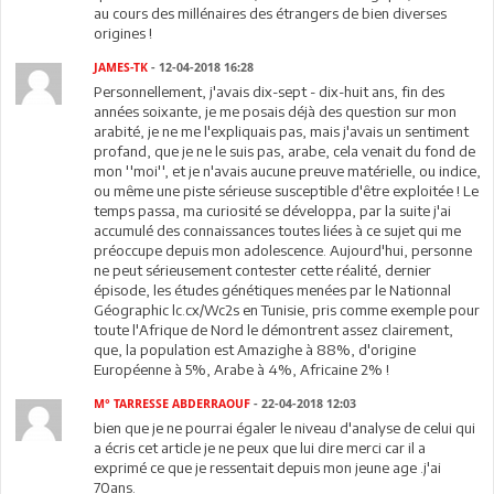
au cours des millénaires des étrangers de bien diverses
origines !
JAMES-TK
- 12-04-2018 16:28
Personnellement, j'avais dix-sept - dix-huit ans, fin des
années soixante, je me posais déjà des question sur mon
arabité, je ne me l'expliquais pas, mais j'avais un sentiment
profand, que je ne le suis pas, arabe, cela venait du fond de
mon ''moi'', et je n'avais aucune preuve matérielle, ou indice,
ou même une piste sérieuse susceptible d'être exploitée ! Le
temps passa, ma curiosité se développa, par la suite j'ai
accumulé des connaissances toutes liées à ce sujet qui me
préoccupe depuis mon adolescence. Aujourd'hui, personne
ne peut sérieusement contester cette réalité, dernier
épisode, les études génétiques menées par le Nationnal
Géographic lc.cx/Wc2s en Tunisie, pris comme exemple pour
toute l'Afrique de Nord le démontrent assez clairement,
que, la population est Amazighe à 88%, d'origine
Européenne à 5%, Arabe à 4%, Africaine 2% !
M° TARRESSE ABDERRAOUF
- 22-04-2018 12:03
bien que je ne pourrai égaler le niveau d'analyse de celui qui
a écris cet article je ne peux que lui dire merci car il a
exprimé ce que je ressentait depuis mon jeune age .j'ai
70ans.