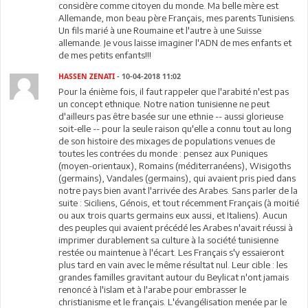
considère comme citoyen du monde. Ma belle mère est
Allemande, mon beau père Français, mes parents Tunisiens.
Un fils marié à une Roumaine et l'autre à une Suisse
allemande. Je vous laisse imaginer l'ADN de mes enfants et
de mes petits enfants!!!
HASSEN ZENATI
- 10-04-2018 11:02
Pour la énième fois, il faut rappeler que l'arabité n'est pas
un concept ethnique. Notre nation tunisienne ne peut
d'ailleurs pas être basée sur une ethnie -- aussi glorieuse
soit-elle -- pour la seule raison qu'elle a connu tout au long
de son histoire des mixages de populations venues de
toutes les contrées du monde : pensez aux Puniques
(moyen-orientaux), Romains (méditerranéens), Wisigoths
(germains), Vandales (germains), qui avaient pris pied dans
notre pays bien avant l'arrivée des Arabes. Sans parler de la
suite : Siciliens, Génois, et tout récemment Français (à moitié
ou aux trois quarts germains eux aussi, et Italiens). Aucun
des peuples qui avaient précédé les Arabes n'avait réussi à
imprimer durablement sa culture à la société tunisienne
restée ou maintenue à l'écart. Les Français s'y essaieront
plus tard en vain avec le même résultat nul. Leur cible : les
grandes familles gravitant autour du Beylicat n'ont jamais
renoncé à l'islam et à l'arabe pour embrasser le
christianisme et le français. L'évangélisation menée par le