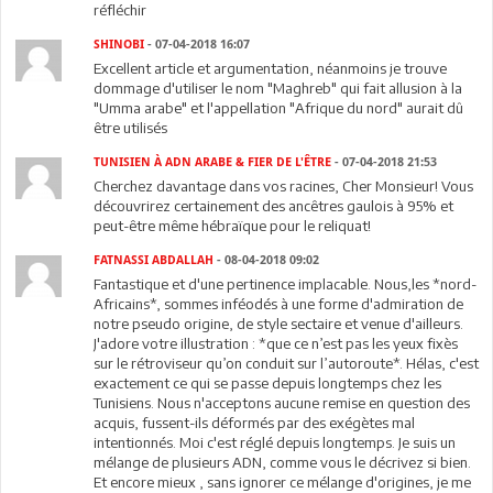
réfléchir
SHINOBI
- 07-04-2018 16:07
Excellent article et argumentation, néanmoins je trouve
dommage d'utiliser le nom "Maghreb" qui fait allusion à la
"Umma arabe" et l'appellation "Afrique du nord" aurait dû
être utilisés
TUNISIEN À ADN ARABE & FIER DE L'ÊTRE
- 07-04-2018 21:53
Cherchez davantage dans vos racines, Cher Monsieur! Vous
découvrirez certainement des ancêtres gaulois à 95% et
peut-être même hébraïque pour le reliquat!
FATNASSI ABDALLAH
- 08-04-2018 09:02
Fantastique et d'une pertinence implacable. Nous,les *nord-
Africains*, sommes inféodés à une forme d'admiration de
notre pseudo origine, de style sectaire et venue d'ailleurs.
J'adore votre illustration : *que ce n’est pas les yeux fixès
sur le rétroviseur qu’on conduit sur l’autoroute*. Hélas, c'est
exactement ce qui se passe depuis longtemps chez les
Tunisiens. Nous n'acceptons aucune remise en question des
acquis, fussent-ils déformés par des exégètes mal
intentionnés. Moi c'est réglé depuis longtemps. Je suis un
mélange de plusieurs ADN, comme vous le décrivez si bien.
Et encore mieux , sans ignorer ce mélange d'origines, je me