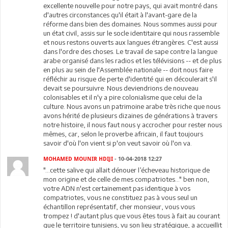
excellente nouvelle pour notre pays, qui avait montré dans
d'autres circonstances qu'il était à l'avant-gare de la
réforme dans bien des domaines. Nous sommes aussi pour
un état civil, assis sur le socle identitaire qui nous rassemble
et nous restons ouverts aux langues étrangères. C'est aussi
dans l'ordre des choses. Le travail de sape contre la langue
arabe organisé dans les radios et les télévisions -- et de plus
en plus au sein de l'Assemblée nationale -- doit nous faire
réfléchir au risque de perte d'identité qui en découlerait s'il
devait se poursuivre. Nous deviendrions de nouveau
colonisables et il n'y a pire colonialisme que celui de la
culture. Nous avons un patrimoine arabe très riche que nous
avons hérité de plusieurs dizaines de générations à travers
notre histoire, il nous faut nous y accrocher pour rester nous
mêmes, car, selon le proverbe africain, il faut toujours
savoir d'où l'on vient si p'on veut savoir où l'on va.
MOHAMED MOUNIR HDIJI
- 10-04-2018 12:27
"...cette salive qui allait dénouer l’écheveau historique de
mon origine et de celle de mes compatriotes..." ben non,
votre ADN n'est certainement pas identique à vos
compatriotes, vous ne constituez pas à vous seul un
échantillon représentatif, cher monsieur, vous vous
trompez ! d'autant plus que vous êtes tous à fait au courant
que le territoire tunisiens, vu son lieu stratégique, a accueillit