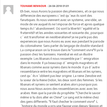
TOUHAMI BENNOUR
- 24-04-2018 01:01
Eh ben, nous Avons la passion des pheniciens, et ce qui nous
differencie des europeens c´est qu´eux ils sont des
fanatiques. Ils nous viennent avec un systeme, une idée, un
mode de vie auquel ils ne l impose de force et apres quelque
temps ils l´abandonnent. Oú sont la liberté l´egalité et la
fraternité? et les années soixantes et soixante dix, pourquoi
c´ est transfomer en neoliberalisme? je ne parle pas des
experiences que nous Avons eu avec eux pendant le pariode
du colonialisme. Sans parler du langage de double standard.
La comparaison on la trouve dans le "comment vivre"Il ya la
passion chez les tunisiens. Hannibal en est un illustre
exemple. Les libanais il nous ressemble par l´ emigration
dans le monde. Il ya beaucoup d´ emigrés magrebins et
libanais comme aussi syriens dans le monde. il ya d´autre
ressemblance entre les magrebins et libanais et les syriens,
cest qu´ ils n´oblient pas leur origine. La reine Zenobie est
la soeur de la Reine Didon, les deux sont des femmes. Si les
libanais et syriens ce sentent arabes alors pourquoi pas
nous aussi Nous avons des ressemblances avec avec les
arabes: Rien que la parole du prophète: "Cherche le savoir
même si tu dois aller en Chine". Le sang est le même chez
des gens differents. "Il faut checher le comment vivre". L
´histoire du monde a pris une fausse voie depuis Skipion et