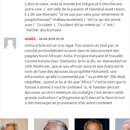
Caton le vieux, mais le monde est fatigué et il cherche une
autre voie: c´est celle de la passion et Hannibal avait raison,
il a dit aux Romains: "je ne suis pas venu pour exterminer le
peuple Romain". Malheureusement c´est ce qui est arrivé
avec l´ Occident. L´Occident dit lui-même qu´ il´est l
´héritier des Romains.
AHMED
- 24-04-2018 07:33
Votre article est un vrai regal. Pas surpris du tout par ce
constat profondément incarné dans le subconscient des
peuples Nord Africain. Aisha d'origine Kenyane et travaille
comme barista chez Starbucks. Je lui ai dis, en demandant un
café Américain, que je suis africain aussi et que Aisha est le
nom de l'une des épouses du prophète Mohamed; une
information qu'elle a commenté par " sa préférée". Elle était
stupéfiée , quand je lui ai dis que 'Africa " c'est le nom que la
Tunisie a donné à tout le continent. Si, le Tunisien devrait
éprouver un strict minimum de nostalgie c'est envers cette
grande civilisation Carthaginoise qu'il devrait le faire et non
à des messages en provenance d'un autre continent.