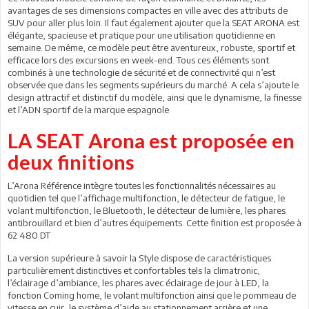
avantages de ses dimensions compactes en ville avec des attributs de
SUV pour aller plus loin. Il faut également ajouter que la SEAT ARONA est
élégante, spacieuse et pratique pour une utilisation quotidienne en
semaine. De même, ce modèle peut être aventureux, robuste, sportif et
efficace lors des excursions en week-end. Tous ces éléments sont
combinés à une technologie de sécurité et de connectivité qui n’est
observée que dans les segments supérieurs du marché. A cela s’ajoute le
design attractif et distinctif du modèle, ainsi que le dynamisme, la finesse
et l’ADN sportif de la marque espagnole
LA SEAT Arona est proposée en
deux finitions
L’Arona Référence intègre toutes les fonctionnalités nécessaires au
quotidien tel que l’affichage multifonction, le détecteur de fatigue, le
volant multifonction, le Bluetooth, le détecteur de lumière, les phares
antibrouillard et bien d’autres équipements. Cette finition est proposée à
62 480 DT
La version supérieure à savoir la Style dispose de caractéristiques
particulièrement distinctives et confortables tels la climatronic,
l’éclairage d’ambiance, les phares avec éclairage de jour à LED, la
fonction Coming home, le volant multifonction ainsi que le pommeau de
vitesse en cuir, le système d’aide au stationnement arrière et une