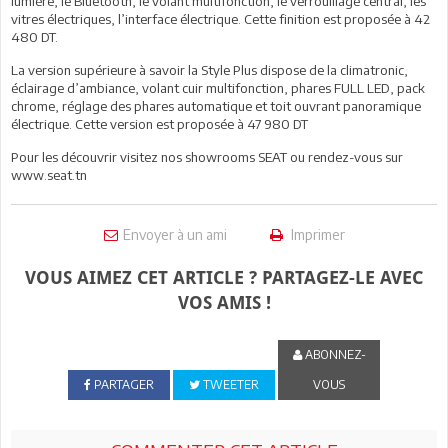
lumière, le Bluetooth, le volant multifonction, le verrouillage central, les
vitres électriques, l’interface électrique. Cette finition est proposée à 42
480 DT.
La version supérieure à savoir la Style Plus dispose de la climatronic,
éclairage d’ambiance, volant cuir multifonction, phares FULL LED, pack
chrome, réglage des phares automatique et toit ouvrant panoramique
électrique. Cette version est proposée à 47 980 DT
Pour les découvrir visitez nos showrooms SEAT ou rendez-vous sur
www.seat.tn
Envoyer à un ami
Imprimer
VOUS AIMEZ CET ARTICLE ? PARTAGEZ-LE AVEC
VOS AMIS !
ABONNEZ-
PARTAGER
TWEETER
VOUS