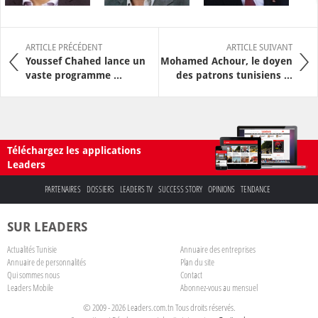
ARTICLE PRÉCÉDENT
ARTICLE SUIVANT
Youssef Chahed lance un
Mohamed Achour, le doyen
vaste programme ...
des patrons tunisiens ...
Téléchargez les applications
Leaders
PARTENAIRES
DOSSIERS
LEADERS TV
SUCCESS STORY
OPINIONS
TENDANCE
SUR LEADERS
Actualités Tunisie
Annuaire des entreprises
Annuaire de personnalités
Plan du site
Qui sommes nous
Contact
Leaders Mobile
Abonnez-vous au mensuel
© 2009 - 2026 Leaders.com.tn Tous droits réservés.