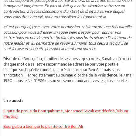
les conséquences qu’elle peut avoir sur le moral de la nation et sa cohésion
à moyen et long terme. En plus du fait que cette situation se trouve en
contradiction avec les dispositions d’un Etat de droit au service duquel
vous vous êtes engagé, pour en consolider les fondements».
«C’est pourquoi, j’ose, avec votre permission, saisir encore une fois pareille
occasion pour vous adresser un appel plein d’espoir pour donner vos
instructions en vue de mettre fin dans les plus brefs délais à l’isolement de
notre leader et lui permettre de revoir au moins tous ceux avec qui il se
sent à l’aise et souhaite personnellement rencontrer»
.
Disciple de Bourguiba, familier de ses messages codés, Sayah a dû peser
chaque mot de sa lettre recommandée adressée par voie postale.
L’unique sort qu’elle connaîtra après lecture par Ben Ali, mais sans
annotation : l’enregistrement au bureau d’ordre de la Présidence, le 7 mai
1990, sous le N° 01/316 et son versement aux archives les plus secrètes.
Lire aussi :
Figure de proue du Bourguibisme, Mohamed Sayah est décédé (Album
Photos)
Bourguiba a bien porté plainte contre Ben Ali