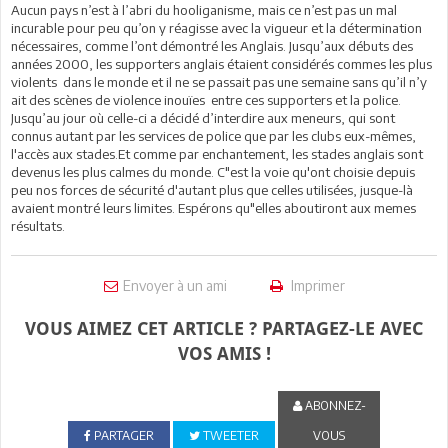
Aucun pays n’est à l’abri du hooliganisme, mais ce n’est pas un mal
incurable pour peu qu’on y réagisse avec la vigueur et la détermination
nécessaires, comme l’ont démontré les Anglais. Jusqu’aux débuts des
années 2000, les supporters anglais étaient considérés commes les plus
violents dans le monde et il ne se passait pas une semaine sans qu’il n’y
ait des scènes de violence inouïes entre ces supporters et la police.
Jusqu’au jour où celle-ci a décidé d’interdire aux meneurs, qui sont
connus autant par les services de police que par les clubs eux-mêmes,
l'accès aux stades.Et comme par enchantement, les stades anglais sont
devenus les plus calmes du monde. C"est la voie qu'ont choisie depuis
peu nos forces de sécurité d'autant plus que celles utilisées, jusque-là
avaient montré leurs limites. Espérons qu"elles aboutiront aux memes
résultats.
Envoyer à un ami
Imprimer
VOUS AIMEZ CET ARTICLE ? PARTAGEZ-LE AVEC
VOS AMIS !
ABONNEZ-
PARTAGER
TWEETER
VOUS