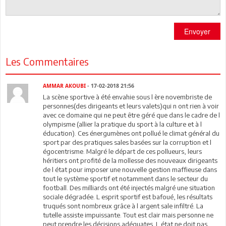
Envoyer
Les Commentaires
AMMAR AKOUBI
- 17-02-2018 21:56
La scène sportive à été envahie sous l ère novembriste de
personnes(des dirigeants et leurs valets)qui n ont rien à voir
avec ce domaine qui ne peut être géré que dans le cadre de l
olympisme (allier la pratique du sport à la culture et à l
éducation). Ces énergumènes ont pollué le climat général du
sport par des pratiques sales basées sur la corruption et l
égocentrisme. Malgré le départ de ces pollueurs, leurs
héritiers ont profité de la mollesse des nouveaux dirigeants
de l état pour imposer une nouvelle gestion maffieuse dans
tout le système sportif et notamment dans le secteur du
football. Des milliards ont été injectés malgré une situation
sociale dégradée. L esprit sportif est bafoué, les résultats
truqués sont nombreux grâce à l argent sale infiltré. La
tutelle assiste impuissante. Tout est clair mais personne ne
peut prendre les décisions adéquates. L état ne doit pas