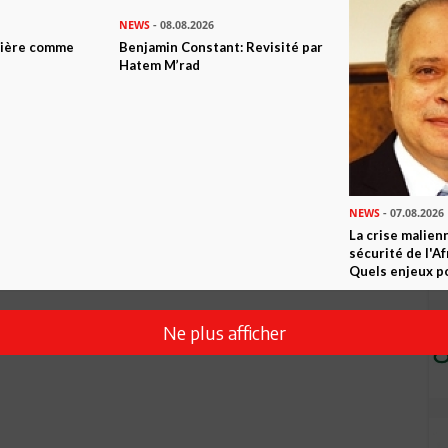
NEWS
- 08.08.2026
Envoyer
ntière comme
Benjamin Constant: Revisité par
Hatem M’rad
NEWS
- 07.08.2026
La crise malien
sécurité de l'A
Quels enjeux po
Ne plus afficher