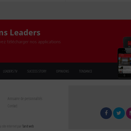
ons Leaders
ez télécharger nos applications
LEADERS TV
SUCCESS STORY
OPINIONS
TENDANCE
Annuaire de personnalités
Contact
 site internet par
Tanit web