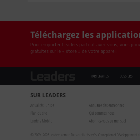
Téléchargez les applicati
Pour emporter Leaders partout avec vous, vous pouv
gratuites sur le « store » de votre appareil.
PARTENAIRES
DOSSIERS
SUR LEADERS
Actualités Tunisie
Annuaire des entreprises
Plan du site
Qui sommes nous
Leaders Mobile
Abonnez-vous au mensuel
© 2009 - 2026 Leaders.com.tn Tous droits réservés.
Conception et Développement du