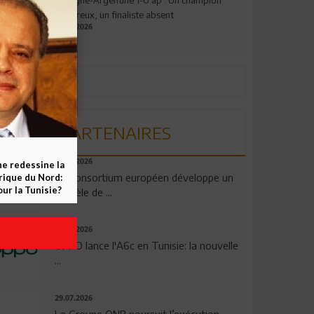
valeureux, un finaliste absent
19.07.2026
PARTENAIRES
06.08.2026
ne redessine la
Un consortium européen développe un
frique du Nord:
ur la Tunisie?
modèle de ...
04.08.2026
OPPO lance l'A6c en Tunisie: la nouvelle
...
29.07.2026
Le Groupe QNB poursuit l’exécution