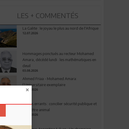
LES + COMMENTÉS
La Galite : le joyau le plus au nord de l'Afrique
12.07.2026
Hommages ponctués au recteur Mohamed
Amara, décédé lundi : les mathématiques en
deuil
03.08.2026
Ahmed Friaa - Mohamed Amara:
l’Universitaire exemplaire
04.08.2026
Chiens errants : concilier sécurité publique et
bien-être animal
17.07.2026
Espagne-Argentine 1-0 ap : Un champion