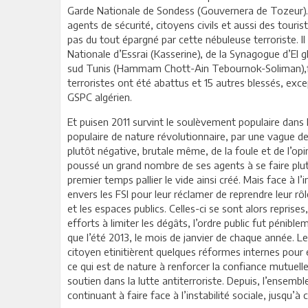
Garde Nationale de Sondess (Gouvernera de Tozeur). En
agents de sécurité, citoyens civils et aussi des touri
pas du tout épargné par cette nébuleuse terroriste. 
Nationale d’Essrai (Kasserine), de la Synagogue d’El gh
sud Tunis (Hammam Chott-Ain Tebournok-Soliman),fi
terroristes ont été abattus et 15 autres blessés, exc
GSPC algérien.
Et puisen 2011 survint le soulèvement populaire da
populaire de nature révolutionnaire, par une vague de 
plutôt négative, brutale même, de la foule et de l’opin
poussé un grand nombre de ses agents à se faire plutôt
premier temps pallier le vide ainsi créé. Mais face à l’
envers les FSI pour leur réclamer de reprendre leur rôl
et les espaces publics. Celles-ci se sont alors repri
efforts à limiter les dégâts, l’ordre public fut pénib
que l’été 2013, le mois de janvier de chaque année. L
citoyen etinitièrent quelques réformes internes pour é
ce qui est de nature à renforcer la confiance mutuell
soutien dans la lutte antiterroriste. Depuis, l’ensemb
continuant à faire face à l’instabilité sociale, jusqu’à 