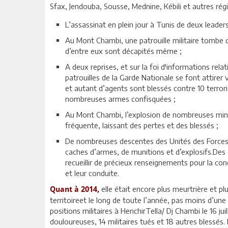
Sfax, Jendouba, Sousse, Mednine, Kébili et autres rég
L’assassinat en plein jour à Tunis de deux leade
Au Mont Chambi, une patrouille militaire tombe
d’entre eux sont décapités même ;
A deux reprises, et sur la foi d'informations rela
patrouilles de la Garde Nationale se font attirer 
et autant d’agents sont blessés contre 10 terrori
nombreuses armes confisquées ;
Au Mont Chambi, l’explosion de nombreuses mines
fréquente, laissant des pertes et des blessés ;
De nombreuses descentes des Unités des Forces 
caches d’armes, de munitions et d’explosifs.Des 
recueillir de précieux renseignements pour la con
et leur conduite.
elle était encore plus meurtrière et plu
Quant à 2014,
territoireet le long de toute l’année, pas moins d’un
positions militaires à HenchirTella/ Dj Chambi le 16 jui
douloureuses, 14 militaires tués et 18 autres blessés.