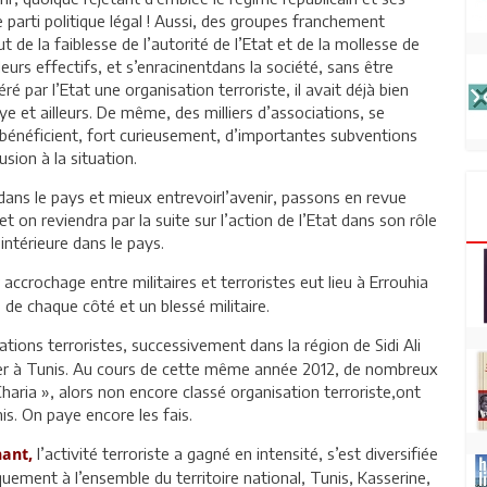
 parti politique légal ! Aussi, des groupes franchement
t de la faiblesse de l’autorité de l’Etat et de la mollesse de
eurs effectifs, et s’enracinentdans la société, sans être
éré par l’Etat une organisation terroriste, il avait déjà bien
ye et ailleurs. De même, des milliers d’associations, se
, bénéficient, fort curieusement, d’importantes subventions
sion à la situation.
 dans le pays et mieux entrevoirl’avenir, passons en revue
et on reviendra par la suite sur l’action de l’Etat dans son rôle
 intérieure dans le pays.
 accrochage entre militaires et terroristes eut lieu à Errouhia
 de chaque côté et un blessé militaire.
tions terroristes, successivement dans la région de Sidi Ali
cher à Tunis. Au cours de cette même année 2012, de nombreux
ia », alors non encore classé organisation terroriste,ont
s. On paye encore les fais.
l’activité terroriste a gagné en intensité, s’est diversifiée
nant,
quement à l’ensemble du territoire national, Tunis, Kasserine,