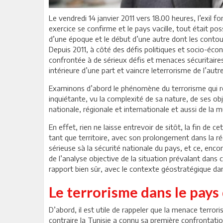
Le vendredi 14 janvier 2011 vers 18.00 heures, l’exil f
exercice se confirme et le pays vacille, tout était pos
d’une époque et le début d’une autre dont les contou
Depuis 2011, à côté des défis politiques et socio-éco
confrontée à de sérieux défis et menaces sécuritaires, l
intérieure d’une part et vaincre leterrorisme de l’autre
Examinons d’abord le phénomène du terrorisme qui res
inquiétante, vu la complexité de sa nature, de ses ob
nationale, régionale et internationale et aussi de la mu
En effet, rien ne laisse entrevoir de sitôt, la fin de
tant que territoire, avec son prolongement dans la r
sérieuse sà la sécurité nationale du pays, et ce, enco
de l’analyse objective de la situation prévalant dans 
rapport bien sûr, avec le contexte géostratégique da
Le terrorisme dans le pays
D’abord, il est utile de rappeler que la menace terr
contraire la Tunisie a connu sa première confrontati