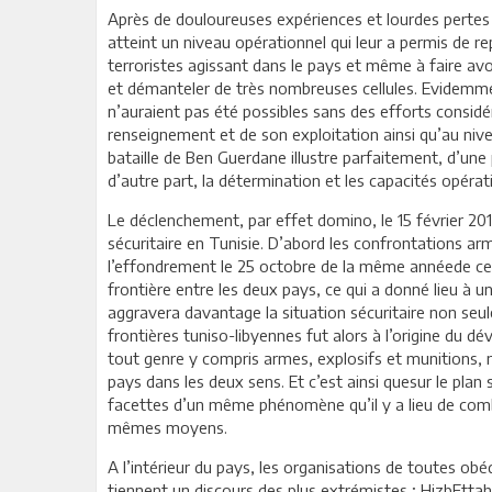
Après de douloureuses expériences et lourdes pertes 
atteint un niveau opérationnel qui leur a permis de re
terroristes agissant dans le pays et même à faire avor
et démanteler de très nombreuses cellules. Evidemmen
n’auraient pas été possibles sans des efforts considér
renseignement et de son exploitation ainsi qu’au niveau
bataille de Ben Guerdane illustre parfaitement, d’une 
d’autre part, la détermination et les capacités opérat
Le déclenchement, par effet domino, le 15 février 2011
sécuritaire en Tunisie. D’abord les confrontations ar
l’effondrement le 25 octobre de la même annéede celu
frontière entre les deux pays, ce qui a donné lieu à u
aggravera davantage la situation sécuritaire non seu
frontières tuniso-libyennes fut alors à l’origine du
tout genre y compris armes, explosifs et munitions, m
pays dans les deux sens. Et c’est ainsi quesur le plan
facettes d’un même phénomène qu’il y a lieu de com
mêmes moyens.
A l’intérieur du pays, les organisations de toutes ob
tiennent un discours des plus extrémistes ; HizbEttahr