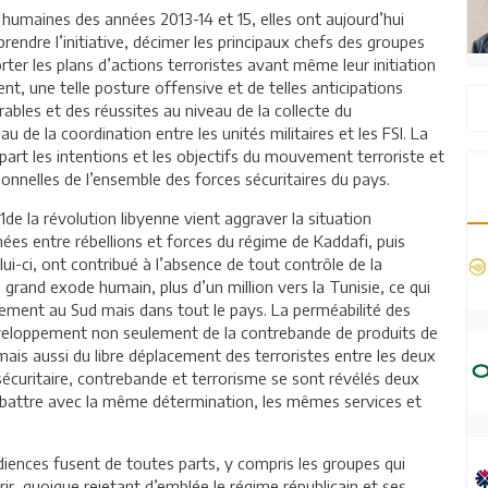
humaines des années 2013-14 et 15, elles ont aujourd’hui
prendre l’initiative, décimer les principaux chefs des groupes
ter les plans d’actions terroristes avant même leur initiation
t, une telle posture offensive et de telles anticipations
ables et des réussites au niveau de la collecte du
 de la coordination entre les unités militaires et les FSI. La
part les intentions et les objectifs du mouvement terroriste et
ionnelles de l’ensemble des forces sécuritaires du pays.
de la révolution libyenne vient aggraver la situation
mées entre rébellions et forces du régime de Kaddafi, puis
i-ci, ont contribué à l’absence de tout contrôle de la
n grand exode humain, plus d’un million vers la Tunisie, ce qui
lement au Sud mais dans tout le pays. La perméabilité des
 développement non seulement de la contrebande de produits de
ais aussi du libre déplacement des terroristes entre les deux
 sécuritaire, contrebande et terrorisme se sont révélés deux
battre avec la même détermination, les mêmes services et
édiences fusent de toutes parts, y compris les groupes qui
ir, quoique rejetant d’emblée le régime républicain et ses