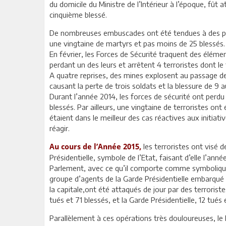
du domicile du Ministre de l’Intérieur à l’époque, fût 
cinquième blessé.
De nombreuses embuscades ont été tendues à des patr
une vingtaine de martyrs et pas moins de 25 blessés.
En février, les Forces de Sécurité traquent des éléme
perdant un des leurs et arrêtent 4 terroristes dont l
A quatre reprises, des mines explosent au passage de 
causant la perte de trois soldats et la blessure de 9 a
Durant l’année 2014, les forces de sécurité ont perdu
blessés. Par ailleurs, une vingtaine de terroristes on
étaient dans le meilleur des cas réactives aux initiati
réagir.
les terroristes ont visé d
Au cours de l’Année 2015,
Présidentielle, symbole de l’Etat, faisant d’elle l’an
Parlement, avec ce qu’il comporte comme symbolique, 
groupe d’agents de la Garde Présidentielle embarqué d
la capitale,ont été attaqués de jour par des terroris
tués et 71 blessés, et la Garde Présidentielle, 12 tué
Parallèlement à ces opérations très douloureuses, le