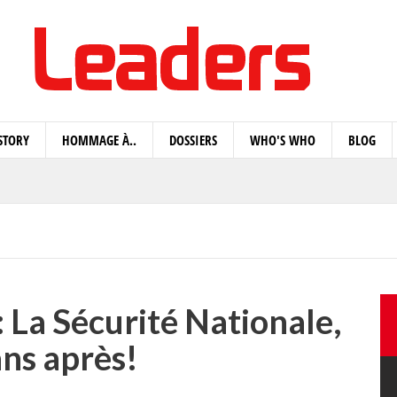
STORY
HOMMAGE À..
DOSSIERS
WHO'S WHO
BLOG
a Sécurité Nationale,
ans après!