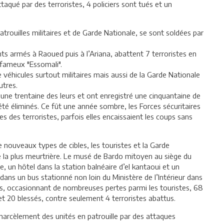
attaqué par des terroristes, 4 policiers sont tués et un
ouilles militaires et de Garde Nationale, se sont soldées par
nts armés à Raoued puis à l’Ariana, abattent 7 terroristes en
e fameux "Essomali".
véhicules surtout militaires mais aussi de la Garde Nationale
utres.
 une trentaine des leurs et ont enregistré une cinquantaine de
t été éliminés. Ce fût une année sombre, les Forces sécuritaires
ves des terroristes, parfois elles encaissaient les coups sans
e nouveaux types de cibles, les touristes et la Garde
née la plus meurtrière. Le musé de Bardo mitoyen au siège du
un hôtel dans la station balnéaire d’el kantaoui et un
ans un bus stationné non loin du Ministère de l’Intérieur dans
tes, occasionnant de nombreuses pertes parmi les touristes, 68
s et 20 blessés, contre seulement 4 terroristes abattus.
 harcèlement des unités en patrouille par des attaques