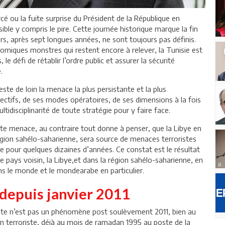
orcé ou la fuite surprise du Président de la République en
sible y compris le pire. Cette journée historique marque la fin
rs, après sept longues années, ne sont toujours pas définis.
nomiques monstres qui restent encore à relever, la Tunisie est
e défi de rétablir l’ordre public et assurer la sécurité
.
te de loin la menace la plus persistante et la plus
jectifs, de ses modes opératoires, de ses dimensions à la fois
ltidisciplinarité de toute stratégie pour y faire face.
 cette menace, au contraire tout donne à penser, que la Libye en
égion sahélo-saharienne, sera source de menaces terroristes
re pour quelques dizaines d’années. Ce constat est le résultat
ce pays voisin, la Libye,et dans la région sahélo-saharienne, en
ns le monde et le mondearabe en particulier.
 depuis janvier 2011
oriste n’est pas un phénomène post soulèvement 2011, bien au
on terroriste, déjà au mois de ramadan 1995 au poste de la