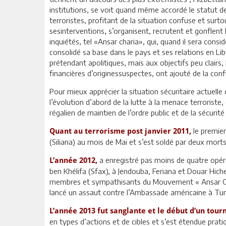
institutions, se voit quand même accordé le statut de
terroristes, profitant de la situation confuse et surtou
sesinterventions, s’organisent, recrutent et gonflent l
inquiétés, tel «Ansar charia», qui, quand il sera consid
consolidé sa base dans le pays et ses relations en Lib
prétendant apolitiques, mais aux objectifs peu clairs
financières d’originessuspectes, ont ajouté de la confu
Pour mieux apprécier la situation sécuritaire actuelle
l’évolution d’abord de la lutte à la menace terroriste, 
régalien de maintien de l’ordre public et de la sécurité
le premier
Quant au terrorisme post janvier 2011,
(Siliana) au mois de Mai et s’est soldé par deux morts
a enregistré pas moins de quatre opéra
L’année 2012,
ben Khélifa (Sfax), à Jendouba, Feriana et Douar Hi
membres et sympathisants du Mouvement « Ansar Char
lancé un assaut contre l’Ambassade américaine à Tuni
L’année 2013
fut sanglante et le début d’un tour
en types d’actions et de cibles et s’est étendue prati