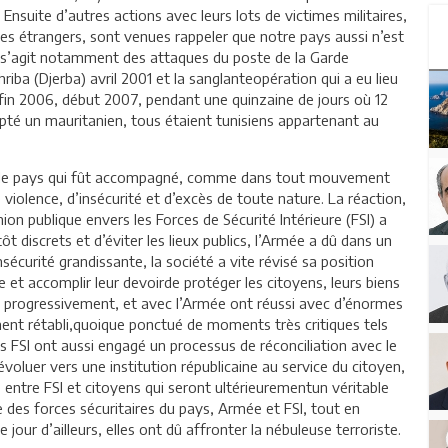
suite d’autres actions avec leurs lots de victimes militaires,
stes étrangers, sont venues rappeler que notre pays aussi n’est
Il s’agit notamment des attaques du poste de la Garde
riba (Djerba) avril 2001 et la sanglanteopération qui a eu lieu
n 2006, début 2007, pendant une quinzaine de jours où 12
epté un mauritanien, tous étaient tunisiens appartenant au
ns le pays qui fût accompagné, comme dans tout mouvement
violence, d’insécurité et d’excès de toute nature. La réaction,
ion publique envers les Forces de Sécurité Intérieure (FSI) a
 discrets et d’éviter les lieux publics, l’Armée a dû dans un
insécurité grandissante, la société a vite révisé sa position
e et accomplir leur devoirde protéger les citoyens, leurs biens
ses, progressivement, et avec l’Armée ont réussi avec d’énormes
lement rétabli,quoique ponctué de moments très critiques tels
es FSI ont aussi engagé un processus de réconciliation avec le
voluer vers une institution républicaine au service du citoyen,
e entre FSI et citoyens qui seront ultérieurementun véritable
le des forces sécuritaires du pays, Armée et FSI, tout en
ce jour d’ailleurs, elles ont dû affronter la nébuleuse terroriste.