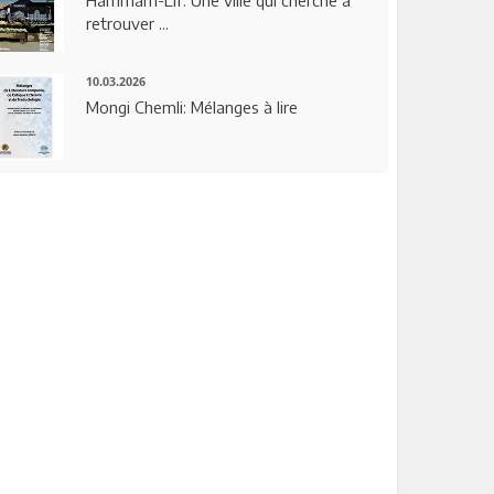
Hammam-Lif: Une ville qui cherche à
retrouver ...
10.03.2026
Mongi Chemli: Mélanges à lire