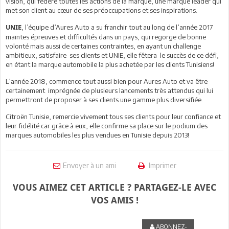
vision, qui fédère toutes les actions de la marque, une marque leader qui
met son client au cœur de ses préoccupations et ses inspirations.
, l’équipe d’Aures Auto a su franchir tout au long de l’année 2017
UNIE
maintes épreuves et difficultés dans un pays, qui regorge de bonne
volonté mais aussi de certaines contraintes, en ayant un challenge
ambitieux, satisfaire ses clients et UNIE, elle fêtera le succès de ce défi,
en étant la marque automobile la plus achetée par les clients Tunisiens!
L’année 2018, commence tout aussi bien pour Aures Auto et va être
certainement imprégnée de plusieurs lancements très attendus qui lui
permettront de proposer à ses clients une gamme plus diversifiée.
Citroën Tunisie, remercie vivement tous ses clients pour leur confiance et
leur fidélité car grâce à eux, elle confirme sa place sur le podium des
marques automobiles les plus vendues en Tunisie depuis 2013!
Envoyer à un ami
Imprimer
VOUS AIMEZ CET ARTICLE ? PARTAGEZ-LE AVEC
VOS AMIS !
ABONNEZ-