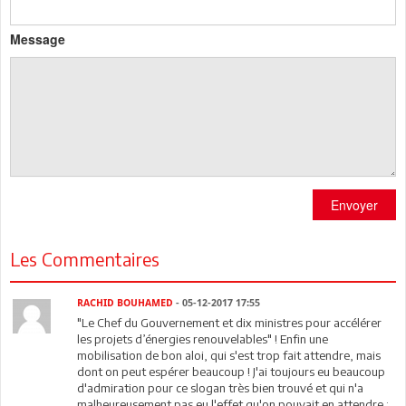
Message
Envoyer
Les Commentaires
RACHID BOUHAMED
- 05-12-2017 17:55
"Le Chef du Gouvernement et dix ministres pour accélérer
les projets d’énergies renouvelables" ! Enfin une
mobilisation de bon aloi, qui s'est trop fait attendre, mais
dont on peut espérer beaucoup ! J'ai toujours eu beaucoup
d'admiration pour ce slogan très bien trouvé et qui n'a
malheureusement pas eu l'effet qu'on pouvait en attendre :