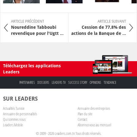
ARTICLE PRÉCÉDENT
ARTICLE SUIVANT
Noureddine Tabboubi
Cession de 77,8% des
revendique pour l'Ugtt ...
actions de la Banque de ...
Téléchargez les applications
Leaders
PARTENAIRES
DOSSIERS
LEADERS TV
SUCCESS STORY
OPINIONS
TENDANCE
SUR LEADERS
Actualités Tunisie
Annuaire des entreprises
Annuaire de personnalités
Plan du site
Qui sommes nous
Contact
Leaders Mobile
Abonnez-vous au mensuel
© 2009 - 2026 Leaders.com.tn Tous droits réservés.