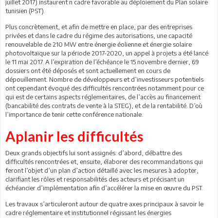
juillet 2017) instaurent n cadre favorable au déploiement du Plan solaire
tunisien (PST).
Plus concrètement, et afin de mettre en place, par des entreprises
privées et dans le cadre du régime des autorisations, une capacité
renouvelable de 210 MW entre énergie éolienne et énergie solaire
photovoltaïque sur la période 2017-2020, un appel à projets a été lancé
le 11 mai 2017. A l’expiration de l’échéance le 15 novembre dernier, 69
dossiers ont été déposés et sont actuellement en cours de
dépouillement. Nombre de développeurs et d’investisseurs potentiels
ont cependant évoqué des difficultés rencontrées notamment pour ce
qui est de certains aspects réglementaires, de l’accès au financement
(bancabilité des contrats de vente à la STEG), et de la rentabilité. D’où
l’importance de tenir cette conférence nationale.
Aplanir les difficultés
Deux grands objectifs lui sont assignés: d’abord, débattre des
difficultés rencontrées et, ensuite, élaborer des recommandations qui
feront l’objet d’un plan d’action détaillé avec les mesures à adopter,
clarifiant les rôles et responsabilités des acteurs et précisant un
échéancier d’implémentation afin d’accélérer la mise en œuvre du PST.
Les travaux s’articuleront autour de quatre axes principaux à savoir le
cadre réglementaire et institutionnel régissant les énergies