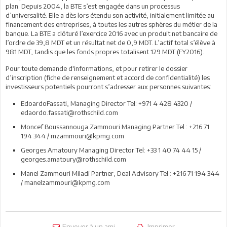
plan. Depuis 2004, la BTE s’est engagée dans un processus
d’universalité. Elle a dès lors étendu son activité, initialement limitée au
financement des entreprises, à toutes les autres sphères du métier de la
banque. La BTE a clôturé l’exercice 2016 avec un produit net bancaire de
l’ordre de 39,8 MDT et un résultat net de 0,9 MDT. L’actif total s’élève à
981 MDT, tandis que les fonds propres totalisent 129 MDT (FY2016).
Pour toute demande d'informations, et pour retirer le dossier
d’inscription (fiche de renseignement et accord de confidentialité) les
investisseurs potentiels pourront s’adresser aux personnes suivantes:
EdoardoFassati, Managing Director Tel: +971 4 428 4320 /
edaordo.fassati@rothschild.com
Moncef Boussannouga Zammouri Managing Partner Tel : +216 71
194 344 / mzammouri@kpmg.com
Georges Amatoury Managing Director Tel: +33 1 40 74 44 15 /
georges.amatoury@rothschild.com
Manel Zammouri Miladi Partner, Deal Advisory Tel : +216 71 194 344
/ manelzammouri@kpmg.com
Envoyer à un ami
Imprimer