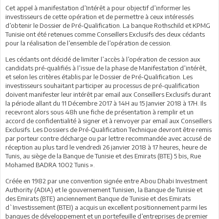
Cet appel à manifestation d’Intérêt a pour objectif d’informer les
investisseurs de cette opération et de permettre à ceux intéressés
d’obtenir le Dossier de Pré-Qualification. La banque Rothschild et KPMG
Tunisie ont été retenues comme Conseillers Exclusifs des deux cédants
pour la réalisation de l’ensemble de l’opération de cession.
Les cédants ont décidé de limiter l’accès à l’opération de cession aux
candidats pré-qualifiés à l’issue de la phase de Manifestation d’intérêt,
et selon les critères établis par le Dossier de Pré-Qualification. Les
investisseurs souhaitant participer au processus de pré-qualification
doivent manifester leur intérêt par email aux Conseillers Exclusifs durant
la période allant du 11 Décembre 2017 à 14H au 15 Janvier 2018 à 17H. Ils
recevront alors sous 48h une fiche de présentation à remplir et un
accord de confidentialité à signer et à renvoyer par email aux Conseillers
Exclusifs. Les Dossiers de Pré-Qualification Technique devront être remis
par porteur contre décharge ou par lettre recommandée avec accusé de
réception au plus tard le vendredi 26 janvier 2018 à 17 heures, heure de
Tunis, au siège de la Banque de Tunisie et des Emirats (BTE) 5 bis, Rue
Mohamed BADRA 1002 Tunis ».
Créée en 1982 par une convention signée entre Abou Dhabi Investment
Authority (ADIA) et le gouvernement Tunisien, la Banque de Tunisie et
des Emirats (BTE) anciennement Banque de Tunisie et des Emirats
d`Investissement (BTEI) a acquis un excellent positionnement parmi les
banques de développement et un portefeuille d’entreprises de premier