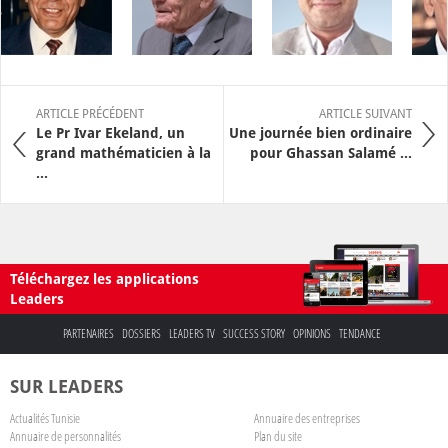
ARTICLE PRÉCÉDENT
ARTICLE SUIVANT
Le Pr Ivar Ekeland, un
Une journée bien ordinaire
grand mathématicien à la
pour Ghassan Salamé ...
...
Téléchargez les applications
Leaders
PARTENAIRES
DOSSIERS
LEADERS TV
SUCCESS STORY
OPINIONS
TENDANCE
SUR LEADERS
Actualités Tunisie
Annuaire des entreprises
Annuaire de personnalités
Plan du site