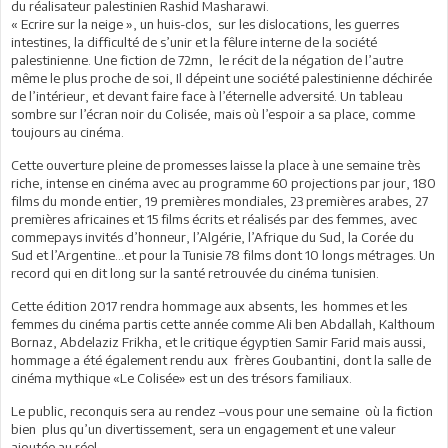
du réalisateur palestinien Rashid Masharawi.
« Ecrire sur la neige », un huis-clos, sur les dislocations, les guerres
intestines, la difficulté de s’unir et la fêlure interne de la société
palestinienne. Une fiction de 72mn, le récit de la négation de l’autre
même le plus proche de soi, Il dépeint une société palestinienne déchirée
de l’intérieur, et devant faire face à l’éternelle adversité. Un tableau
sombre sur l’écran noir du Colisée, mais où l’espoir a sa place, comme
toujours au cinéma.
Cette ouverture pleine de promesses laisse la place à une semaine très
riche, intense en cinéma avec au programme 60 projections par jour, 180
films du monde entier, 19 premières mondiales, 23 premières arabes, 27
premières africaines et 15 films écrits et réalisés par des femmes, avec
commepays invités d’honneur, l’Algérie, l’Afrique du Sud, la Corée du
Sud et l’Argentine...et pour la Tunisie 78 films dont 10 longs métrages. Un
record qui en dit long sur la santé retrouvée du cinéma tunisien.
Cette édition 2017 rendra hommage aux absents, les hommes et les
femmes du cinéma partis cette année comme Ali ben Abdallah, Kalthoum
Bornaz, Abdelaziz Frikha, et le critique égyptien Samir Farid mais aussi,
hommage a été également rendu aux frères Goubantini, dont la salle de
cinéma mythique «Le Colisée» est un des trésors familiaux.
Le public, reconquis sera au rendez –vous pour une semaine où la fiction
bien plus qu’un divertissement, sera un engagement et une valeur
ajoutée au réel.