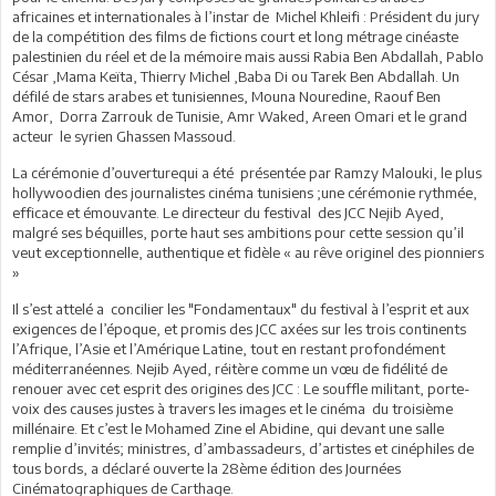
africaines et internationales à l’instar de Michel Khleifi : Président du jury
de la compétition des films de fictions court et long métrage cinéaste
palestinien du réel et de la mémoire mais aussi Rabia Ben Abdallah, Pablo
César ,Mama Keïta, Thierry Michel ,Baba Di ou Tarek Ben Abdallah. Un
défilé de stars arabes et tunisiennes, Mouna Nouredine, Raouf Ben
Amor, Dorra Zarrouk de Tunisie, Amr Waked, Areen Omari et le grand
acteur le syrien Ghassen Massoud.
La cérémonie d’ouverturequi a été présentée par Ramzy Malouki, le plus
hollywoodien des journalistes cinéma tunisiens ;une cérémonie rythmée,
efficace et émouvante. Le directeur du festival des JCC Nejib Ayed,
malgré ses béquilles, porte haut ses ambitions pour cette session qu’il
veut exceptionnelle, authentique et fidèle « au rêve originel des pionniers
»
Il s’est attelé a concilier les "Fondamentaux" du festival à l’esprit et aux
exigences de l’époque, et promis des JCC axées sur les trois continents
l’Afrique, l’Asie et l’Amérique Latine, tout en restant profondément
méditerranéennes. Nejib Ayed, réitère comme un vœu de fidélité de
renouer avec cet esprit des origines des JCC : Le souffle militant, porte-
voix des causes justes à travers les images et le cinéma du troisième
millénaire. Et c’est le Mohamed Zine el Abidine, qui devant une salle
remplie d’invités; ministres, d’ambassadeurs, d’artistes et cinéphiles de
tous bords, a déclaré ouverte la 28ème édition des Journées
Cinématographiques de Carthage.