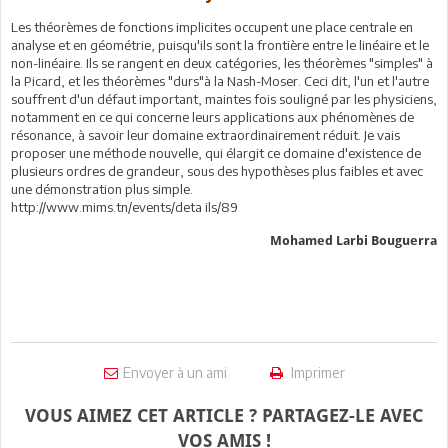
Les théorèmes de fonctions implicites occupent une place centrale en
analyse et en géométrie, puisqu'ils sont la frontière entre le linéaire et le
non-linéaire. Ils se rangent en deux catégories, les théorèmes "simples" à
la Picard, et les théorèmes "durs"à la Nash-Moser. Ceci dit, l'un et l'autre
souffrent d'un défaut important, maintes fois souligné par les physiciens,
notamment en ce qui concerne leurs applications aux phénomènes de
résonance, à savoir leur domaine extraordinairement réduit. Je vais
proposer une méthode nouvelle, qui élargit ce domaine d'existence de
plusieurs ordres de grandeur, sous des hypothèses plus faibles et avec
une démonstration plus simple.
http://www.mims.tn/events/deta ils/89
Mohamed Larbi Bouguerra
Envoyer à un ami
Imprimer
VOUS AIMEZ CET ARTICLE ? PARTAGEZ-LE AVEC
VOS AMIS !